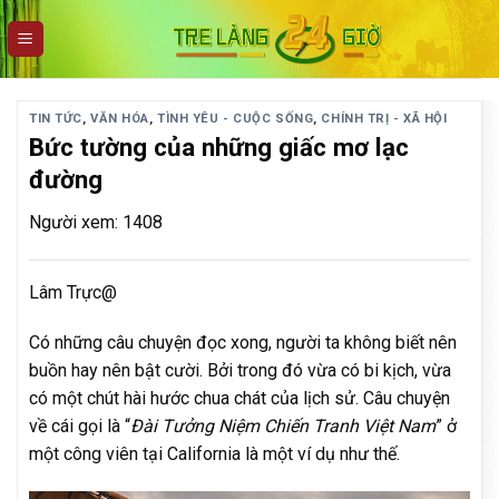
Skip
to
content
TIN TỨC
,
VĂN HÓA
,
TÌNH YÊU - CUỘC SỐNG
,
CHÍNH TRỊ - XÃ HỘI
Bức tường của những giấc mơ lạc
đường
Người xem: 1408
Lâm Trực@
Có những câu chuyện đọc xong, người ta không biết nên
buồn hay nên bật cười. Bởi trong đó vừa có bi kịch, vừa
có một chút hài hước chua chát của lịch sử. Câu chuyện
về cái gọi là “
Đài Tưởng Niệm Chiến Tranh Việt Nam
” ở
một công viên tại California là một ví dụ như thế.