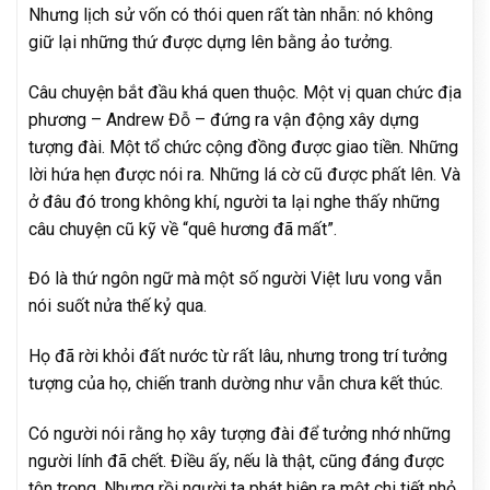
Nhưng lịch sử vốn có thói quen rất tàn nhẫn: nó không
giữ lại những thứ được dựng lên bằng ảo tưởng.
Câu chuyện bắt đầu khá quen thuộc. Một vị quan chức địa
phương – Andrew Đỗ – đứng ra vận động xây dựng
tượng đài. Một tổ chức cộng đồng được giao tiền. Những
lời hứa hẹn được nói ra. Những lá cờ cũ được phất lên. Và
ở đâu đó trong không khí, người ta lại nghe thấy những
câu chuyện cũ kỹ về “quê hương đã mất”.
Đó là thứ ngôn ngữ mà một số người Việt lưu vong vẫn
nói suốt nửa thế kỷ qua.
Họ đã rời khỏi đất nước từ rất lâu, nhưng trong trí tưởng
tượng của họ, chiến tranh dường như vẫn chưa kết thúc.
Có người nói rằng họ xây tượng đài để tưởng nhớ những
người lính đã chết. Điều ấy, nếu là thật, cũng đáng được
tôn trọng. Nhưng rồi người ta phát hiện ra một chi tiết nhỏ,