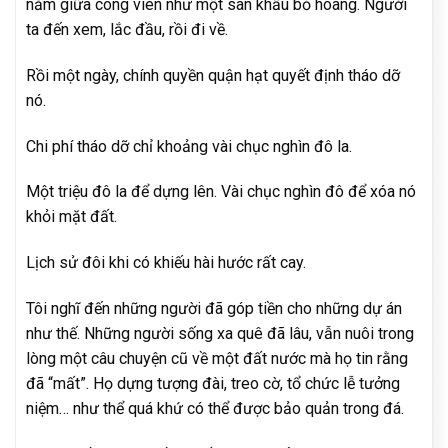
nằm giữa công viên như một sân khấu bỏ hoang. Người
ta đến xem, lắc đầu, rồi đi về.
Rồi một ngày, chính quyền quận hạt quyết định tháo dỡ
nó.
Chi phí tháo dỡ chỉ khoảng vài chục nghìn đô la.
Một triệu đô la để dựng lên. Vài chục nghìn đô để xóa nó
khỏi mặt đất.
Lịch sử đôi khi có khiếu hài hước rất cay.
Tôi nghĩ đến những người đã góp tiền cho những dự án
như thế. Những người sống xa quê đã lâu, vẫn nuôi trong
lòng một câu chuyện cũ về một đất nước mà họ tin rằng
đã “mất”. Họ dựng tượng đài, treo cờ, tổ chức lễ tưởng
niệm… như thể quá khứ có thể được bảo quản trong đá.