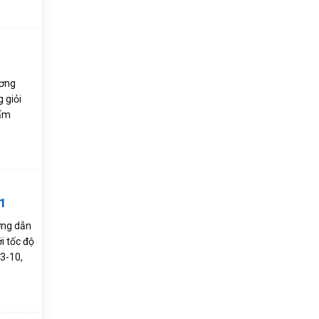
ương
 giỏi
tấm
41
ợng dẫn
i tốc độ
3-10,