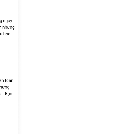
ng ngày
in nhưng
ểu học
ên toàn
Nhưng
ào. Bọn