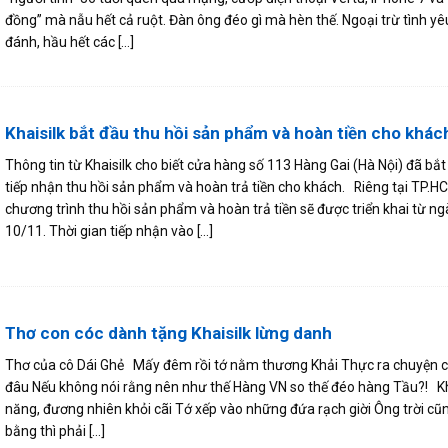
đồng” mà nẫu hết cả ruột. Đàn ông đéo gì mà hèn thế. Ngoại trừ tình yê
đánh, hầu hết các [...]
Khaisilk bắt đầu thu hồi sản phẩm và hoàn tiền cho khác
Thông tin từ Khaisilk cho biết cửa hàng số 113 Hàng Gai (Hà Nội) đã bắt
tiếp nhận thu hồi sản phẩm và hoàn trả tiền cho khách. Riêng tại TP.H
chương trình thu hồi sản phẩm và hoàn trả tiền sẽ được triển khai từ ng
10/11. Thời gian tiếp nhận vào [...]
Thơ con cóc dành tặng Khaisilk lừng danh
Thơ của cô Dái Ghẻ Mấy đêm rồi tớ nằm thương Khải Thực ra chuyện c
đâu Nếu không nói rằng nên như thế Hàng VN so thế đéo hàng Tầu?! Kh
năng, đương nhiên khỏi cãi Tớ xếp vào những đứa rạch giời Ông trời cũ
bằng thì phải [...]