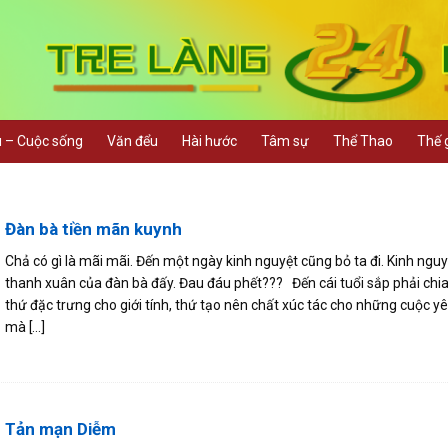
u – Cuộc sống
Văn đểu
Hài hước
Tâm sự
Thể Thao
Thế g
Đàn bà tiền mãn kuynh
Chả có gì là mãi mãi. Đến một ngày kinh nguyệt cũng bỏ ta đi. Kinh nguy
thanh xuân của đàn bà đấy. Đau đáu phết??? Đến cái tuổi sắp phải chia
thứ đặc trưng cho giới tính, thứ tạo nên chất xúc tác cho những cuộc yê
mà [...]
Tản mạn Diễm