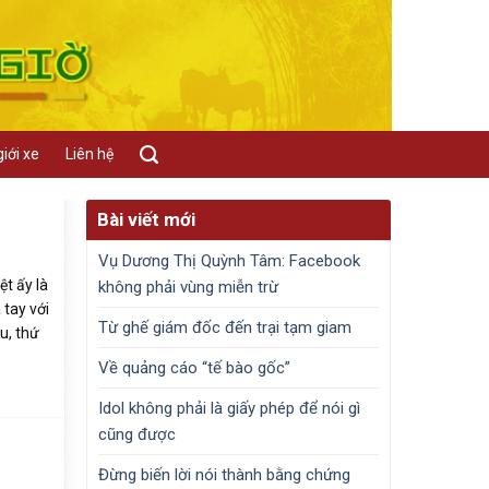
iới xe
Liên hệ
Bài viết mới
Vụ Dương Thị Quỳnh Tâm: Facebook
ệt ấy là
không phải vùng miễn trừ
 tay với
Từ ghế giám đốc đến trại tạm giam
u, thứ
Về quảng cáo “tế bào gốc”
Idol không phải là giấy phép để nói gì
cũng được
Đừng biến lời nói thành bằng chứng