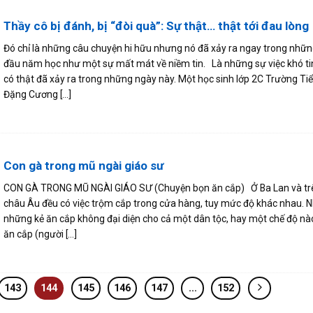
Thầy cô bị đánh, bị “đòi quà”: Sự thật… thật tới đau lòng
Đó chỉ là những câu chuyện hi hữu nhưng nó đã xảy ra ngay trong nhữ
đầu năm học như một sự mất mát về niềm tin. Là những sự việc khó t
có thật đã xảy ra trong những ngày này. Một học sinh lớp 2C Trường Ti
Đặng Cương [...]
Con gà trong mũ ngài giáo sư
CON GÀ TRONG MŨ NGÀI GIÁO SƯ (Chuyện bọn ăn cắp) Ở Ba Lan và tr
châu Âu đều có việc trộm cắp trong cửa hàng, tuy mức độ khác nhau. 
những kẻ ăn cắp không đại diện cho cả một dân tộc, hay một chế độ n
ăn cắp (người [...]
143
144
145
146
147
…
152