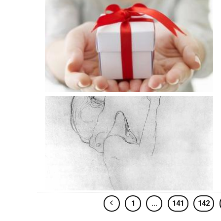
1
…
141
142