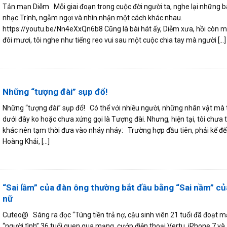
Tản mạn Diễm Mỗi giai đoạn trong cuộc đời người ta, nghe lại những b
nhạc Trịnh, ngẫm ngợi và nhìn nhận một cách khác nhau.
https://youtu.be/Nn4eXxQn6b8 Cũng là bài hát ấy, Diễm xưa, hồi còn 
đôi mươi, tôi nghe như tiếng reo vui sau một cuộc chia tay mà người [...]
Những “tượng đài” sụp đổ!
Những “tượng đài” sụp đổ! Có thể với nhiều người, những nhân vật mà t
dưới đây ko hoặc chưa xứng gọi là Tượng đài. Nhưng, hiện tại, tôi chưa t
khác nên tạm thời đưa vào nháy nháy: Trường hợp đầu tiên, phải kể đế
Hoàng Khải, [...]
“Sai lầm” của đàn ông thường bắt đầu bằng “Sai nầm” củ
nữ
Cuteo@ Sáng ra đọc “Túng tiền trả nợ, cậu sinh viên 21 tuổi đã đoạt 
“người tình” 36 tuổi quen qua mạng, cướp điện thoại Vertu, iPhone 7 và 