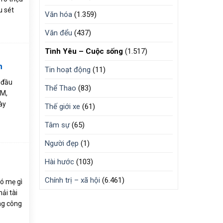
u sét
Văn hóa
(1.359)
Văn đểu
(437)
Tình Yêu – Cuộc sống
(1.517)
h
Tin hoạt động
(11)
 đầu
Thể Thao
(83)
CM,
ày
Thế giới xe
(61)
Tâm sự
(65)
Người đẹp
(1)
Hài hước
(103)
Chính trị – xã hội
(6.461)
ó mẹ gì
ải tài
ng công