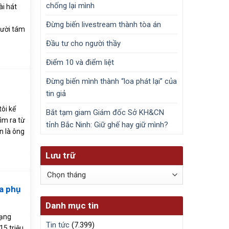
chống lại mình
ài hát
Đừng biến livestream thành tòa án
mười tám
Đầu tư cho người thầy
Điểm 10 và điểm liệt
Đừng biến mình thành “loa phát lại” của
tin giả
ôi kể
Bắt tạm giam Giám đốc Sở KH&CN
ìm ra từ
tỉnh Bắc Ninh: Giữ ghế hay giữ mình?
n là ông
Lưu trữ
Lưu
trữ
a phụ
Danh mục tin
mạng
Tin tức
(7.399)
15 triệu