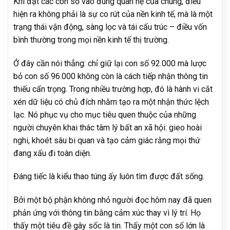
Khi đặt các con số vào đúng quan hệ của chúng, điều
hiện ra không phải là sự co rút của nền kinh tế, mà là một
trạng thái vận động, sàng lọc và tái cấu trúc – điều vốn
bình thường trong mọi nền kinh tế thị trường.
Ở đây cần nói thẳng: chỉ giữ lại con số 92.000 mà lược
bỏ con số 96.000 không còn là cách tiếp nhận thông tin
thiếu cẩn trọng. Trong nhiều trường hợp, đó là hành vi cắt
xén dữ liệu có chủ đích nhằm tạo ra một nhận thức lệch
lạc. Nó phục vụ cho mục tiêu quen thuộc của những
người chuyên khai thác tâm lý bất an xã hội: gieo hoài
nghi, khoét sâu bi quan và tạo cảm giác rằng mọi thứ
đang xấu đi toàn diện.
Đáng tiếc là kiểu thao túng ấy luôn tìm được đất sống.
Bởi một bộ phận không nhỏ người đọc hôm nay đã quen
phản ứng với thông tin bằng cảm xúc thay vì lý trí. Họ
thấy một tiêu đề gây sốc là tin. Thấy một con số lớn là