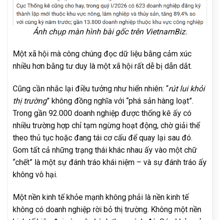
Ảnh chụp màn hình bài gốc trên VietnamBiz.
Một xã hội mà công chúng đọc dữ liệu bằng cảm xúc
nhiều hơn bằng tư duy là một xã hội rất dễ bị dẫn dắt.
Cũng cần nhắc lại điều tưởng như hiển nhiên: “
rút lui khỏi
thị trường
” không đồng nghĩa với “phá sản hàng loạt”.
Trong gần 92.000 doanh nghiệp được thống kê ấy có
nhiều trường hợp chỉ tạm ngừng hoạt động, chờ giải thể
theo thủ tục hoặc đang tái cơ cấu để quay lại sau đó.
Gom tất cả những trạng thái khác nhau ấy vào một chữ
“chết” là một sự đánh tráo khái niệm – và sự đánh tráo ấy
không vô hại.
Một nền kinh tế khỏe mạnh không phải là nền kinh tế
không có doanh nghiệp rời bỏ thị trường. Không một nền