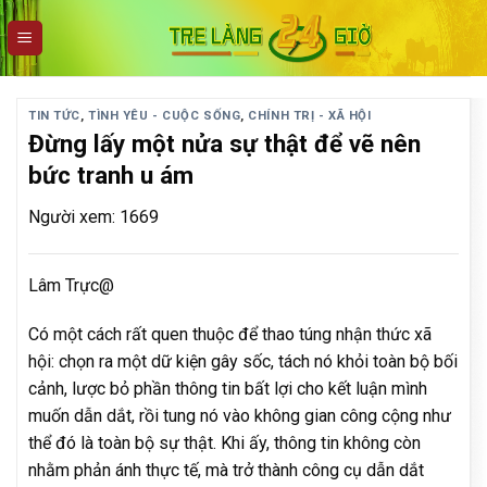
Skip
to
content
TIN TỨC
,
TÌNH YÊU - CUỘC SỐNG
,
CHÍNH TRỊ - XÃ HỘI
Đừng lấy một nửa sự thật để vẽ nên
bức tranh u ám
Người xem: 1669
Lâm Trực@
Có một cách rất quen thuộc để thao túng nhận thức xã
hội: chọn ra một dữ kiện gây sốc, tách nó khỏi toàn bộ bối
cảnh, lược bỏ phần thông tin bất lợi cho kết luận mình
muốn dẫn dắt, rồi tung nó vào không gian công cộng như
thể đó là toàn bộ sự thật. Khi ấy, thông tin không còn
nhằm phản ánh thực tế, mà trở thành công cụ dẫn dắt