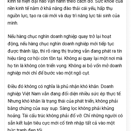
kinh tế hiện đại nào vận hành theo cách đó. Sức khỏe của
nền kinh tế nằm ở khả năng đào thải cái yếu, hấp thụ
nguồn lực, tạo ra cái mới và duy trì năng lực tái sinh của
mình.
Nếu hàng chục nghìn doanh nghiệp quay trở lại hoạt
động, nếu hàng chục nghìn doanh nghiệp mới tiếp tục
được thành lập, thì rõ ràng thị trường vẫn đang phát ra tín
hiệu rằng cơ hội còn tồn tại. Không ai quay lại một nơi mà
họ tin là không còn triển vọng. Không ai bỏ vốn mở doanh
nghiệp mới chỉ để bước vào một ngõ cụt.
Điều đó không có nghĩa là phủ nhận khó khăn. Doanh
nghiệp Việt Nam vẫn đang đối diện nhiều sức ép thực tế.
Nhưng khó khăn là trạng thái của phát triển, không phải
bằng chứng của suy sụp. Sàng lọc không phải khủng
hoảng. Tái cấu trúc không phải đổ vỡ. Chỉ những người có
sẵn kết luận tiêu cực mới cố tình nhập tất cả vào một
bức tranh đen tối.