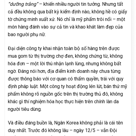
“dưỡng trắng”
– khiến nhiều người tin tưởng. Nhưng tất
cả đều không qua bất kỳ kiểm định nào, không hề có giấy
tờ chứng minh xuất xứ. Nó chỉ là mỹ phẩm trôi nổi – một
món hàng đánh vào sự cả tin và khao khát làm đẹp của
bao người phụ nữ.
Đại diện công ty khai nhận toàn bộ số hàng trên được
mua gom từ thị trường chợ đen, không chứng từ, không
hóa đơn – một lời thú nhận lạnh lùng, nhưng không bất
ngờ. Đáng nói hơn, địa điểm kinh doanh này chưa từng
được thông báo với cơ quan có thẩm quyền, trái với quy
định pháp luật. Một công ty hoạt động lén lút, bán thứ mỹ
phẩm không rõ nguồn gốc trên thị trường thủ đô, không
khác gì thí nghiệm hóa học thực hiện trên chính làn da
người tiêu dùng.
Và điều đáng buồn là, Ngân Korea không phải là cái tên
duy nhất. Trước đó không lâu – ngày 12/5 – vẫn Đội