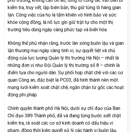
phô trương, không cần ồn ào, từng tổ công tác vẫn bền bỉ
kiểm tra, truy vết, lập biên bản, thu giữ từng lô hàng gian
lận. Công việc của họ là tấm khiên vô hình bảo vệ sức
khỏe cộng đồng, là nỗ lực gìn giữ trật tự cho một thị
trường tiêu dùng ngày càng phức tạp và biến hóa.
Không thể phủ nhận rằng, trước làn sóng buôn lậu và gian
lận thương mại ngày càng tinh vi, sự quyết liệt và chủ
động của lực lượng Quản lý thị trường Hà Nội – nhất là
những đơn vị như Đội Quản lý thị trường số 8 – chính là
điểm tựa cho người dân. Sự phối hợp chặt chẽ với các cơ
quan Công an, đặc biệt là PC03, đã hình thành nên một
mạng lưới kiểm soát chặt chẽ, ngăn chặn từ gốc các hoạt
động phi pháp.
Chính quyền thành phố Hà Nội, dưới sự chỉ đạo của Ban
Chỉ đạo 389 Thành phố, đã và đang từng bước siết chặt
kiểm tra, rà soát các cơ sở kinh doanh có dấu hiệu vi
phạm, đồng thời kiên quyết xử lý các hành vi buôn lậu,