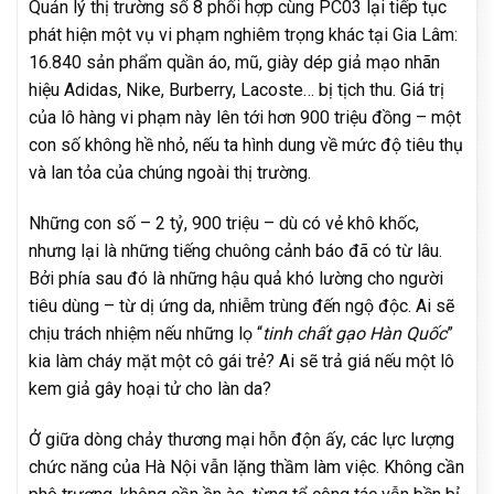
Quản lý thị trường số 8 phối hợp cùng PC03 lại tiếp tục
phát hiện một vụ vi phạm nghiêm trọng khác tại Gia Lâm:
16.840 sản phẩm quần áo, mũ, giày dép giả mạo nhãn
hiệu Adidas, Nike, Burberry, Lacoste… bị tịch thu. Giá trị
của lô hàng vi phạm này lên tới hơn 900 triệu đồng – một
con số không hề nhỏ, nếu ta hình dung về mức độ tiêu thụ
và lan tỏa của chúng ngoài thị trường.
Những con số – 2 tỷ, 900 triệu – dù có vẻ khô khốc,
nhưng lại là những tiếng chuông cảnh báo đã có từ lâu.
Bởi phía sau đó là những hậu quả khó lường cho người
tiêu dùng – từ dị ứng da, nhiễm trùng đến ngộ độc. Ai sẽ
chịu trách nhiệm nếu những lọ “
tinh chất gạo Hàn Quốc
”
kia làm cháy mặt một cô gái trẻ? Ai sẽ trả giá nếu một lô
kem giả gây hoại tử cho làn da?
Ở giữa dòng chảy thương mại hỗn độn ấy, các lực lượng
chức năng của Hà Nội vẫn lặng thầm làm việc. Không cần