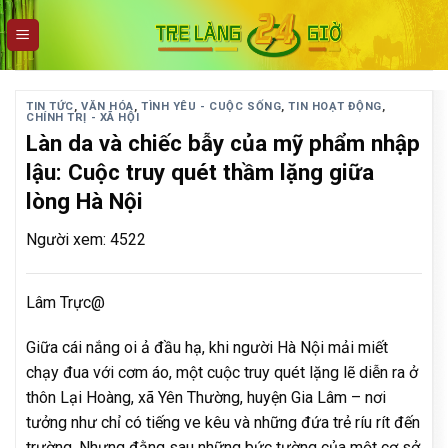
Skip
to
content
TIN TỨC
,
VĂN HÓA
,
TÌNH YÊU - CUỘC SỐNG
,
TIN HOẠT ĐỘNG
,
CHÍNH TRỊ - XÃ HỘI
Làn da và chiếc bẫy của mỹ phẩm nhập
lậu: Cuộc truy quét thầm lặng giữa
lòng Hà Nội
Người xem: 4522
Lâm Trực@
Giữa cái nắng oi ả đầu hạ, khi người Hà Nội mải miết
chạy đua với cơm áo, một cuộc truy quét lặng lẽ diễn ra ở
thôn Lại Hoàng, xã Yên Thường, huyện Gia Lâm – nơi
tưởng như chỉ có tiếng ve kêu và những đứa trẻ ríu rít đến
trường. Nhưng đằng sau những bức tường của một cơ sở