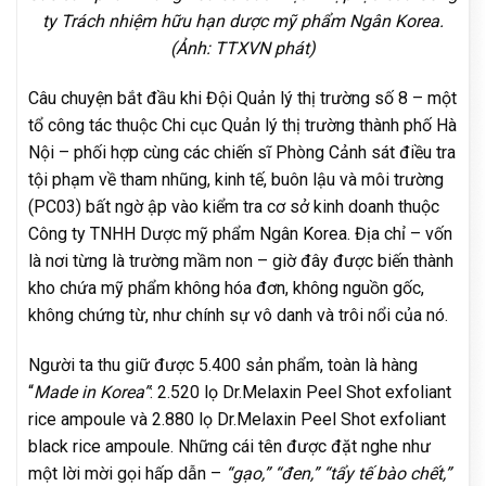
ty Trách nhiệm hữu hạn dược mỹ phẩm Ngân Korea.
(Ảnh: TTXVN phát)
Câu chuyện bắt đầu khi Đội Quản lý thị trường số 8 – một
tổ công tác thuộc Chi cục Quản lý thị trường thành phố Hà
Nội – phối hợp cùng các chiến sĩ Phòng Cảnh sát điều tra
tội phạm về tham nhũng, kinh tế, buôn lậu và môi trường
(PC03) bất ngờ ập vào kiểm tra cơ sở kinh doanh thuộc
Công ty TNHH Dược mỹ phẩm Ngân Korea. Địa chỉ – vốn
là nơi từng là trường mầm non – giờ đây được biến thành
kho chứa mỹ phẩm không hóa đơn, không nguồn gốc,
không chứng từ, như chính sự vô danh và trôi nổi của nó.
Người ta thu giữ được 5.400 sản phẩm, toàn là hàng
“
Made in Korea”
: 2.520 lọ Dr.Melaxin Peel Shot exfoliant
rice ampoule và 2.880 lọ Dr.Melaxin Peel Shot exfoliant
black rice ampoule. Những cái tên được đặt nghe như
một lời mời gọi hấp dẫn –
“gạo,” “đen,” “tẩy tế bào chết,”