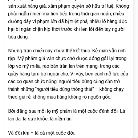
sản xuất hàng giả, xâm phạm quyền sở hữu trí tuệ. Không
phải ngẫu nhiên mà liên tiếp trong thời gian ngắn, nhiều
đường dây vi phạm lớn đã bị triệt phá, nhiều lô hàng độc
hại bị ngăn chặn kịp thời trước khi len lỏi đến tay người
tiêu dùng.
Nhưng trận chiến này chưa thể kết thúc. Kẻ gian vẫn rình
rập. Mỹ phẩm giả vẫn chực chờ được đóng gói lại trong
lớp vỏ mỹ miều, rao bán tràn lan trên mạng, trong các
quầy hàng tạm bợ ngoài chợ. Vì vậy, bên cạnh nỗ lực của
các cơ quan chức năng, người tiêu dùng cũng cần trở
thành những “người tiêu dùng thông thái” – không chạy
theo giá rẻ, không mua hàng không rõ nguồn gốc.
Bởi đằng sau mỗi lọ mỹ phẩm là một cuộc đánh đổi. Là
làn da, là sức khỏe, là niềm tin.
Và đôi khi – là cả một cuộc đời.