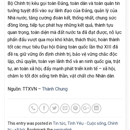
Bộ Chính trị kêu gọi toàn Đảng, toàn dân và toàn quân tin
tưởng tuyệt đối vào sự lãnh đạo của Đảng, quản lý của
Nhà nước, tăng cường đoàn kết, thống nhất, chung sức
đồng lòng, tiếp tục phát huy những kết quả, thành tựu
quan trọng, toàn diện mà đất nước ta đã đạt được, nỗ lực
phấn đấu vượt qua mọi khó khăn, thách thức, hoàn thành
tốt các mục tiêu Đại hội Đảng toàn quốc lần thứ XIII đã
đề ra; giữ vững ổn định chính trị, bảo vệ vững chắc độc
lập, chủ quyền, toàn vẹn lãnh thổ và an ninh quốc gia, trật
tự, an toàn xã hội, đẩy mạnh phát triển kinh tế – xã hội,
chăm lo tốt đời sống tinh thần, vật chất cho Nhân dân.
Nguồn: TTXVN –
Thành Chung
This entry was posted in
Tin tức
,
Tình Yêu - Cuộc sống
,
Chính
trị - xã hội
. Bookmark the
permalink
.