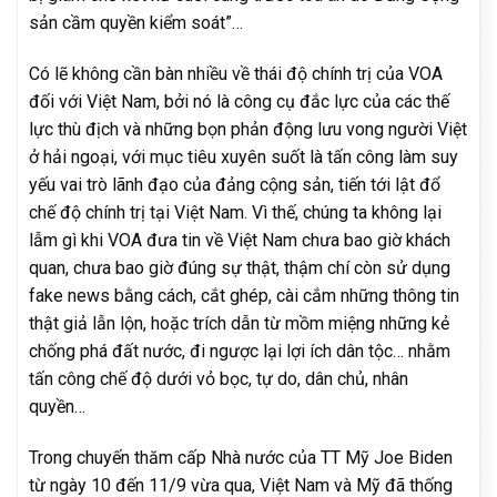
sản cầm quyền kiểm soát”…
Có lẽ không cần bàn nhiều về thái độ chính trị của VOA
đối với Việt Nam, bởi nó là công cụ đắc lực của các thế
lực thù địch và những bọn phản động lưu vong người Việt
ở hải ngoại, với mục tiêu xuyên suốt là tấn công làm suy
yếu vai trò lãnh đạo của đảng cộng sản, tiến tới lật đổ
chế độ chính trị tại Việt Nam. Vì thế, chúng ta không lại
lẫm gì khi VOA đưa tin về Việt Nam chưa bao giờ khách
quan, chưa bao giờ đúng sự thật, thậm chí còn sử dụng
fake news bằng cách, cắt ghép, cài cắm những thông tin
thật giả lẫn lộn, hoặc trích dẫn từ mồm miệng những kẻ
chống phá đất nước, đi ngược lại lợi ích dân tộc… nhằm
tấn công chế độ dưới vỏ bọc, tự do, dân chủ, nhân
quyền…
Trong chuyến thăm cấp Nhà nước của TT Mỹ Joe Biden
từ ngày 10 đến 11/9 vừa qua, Việt Nam và Mỹ đã thống