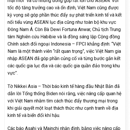
mại mới” và có những đóng góp rất lớn cho ASEAN. Với
tốc độ tăng trưởng cao và ổn định, Việt Nam cũng được
kỳ vọng sẽ góp phần thúc đẩy sự phát triển kinh tế và kết
nối tiểu vùng ASEAN lục địa cũng như toàn bộ khu vực
Đông Nam Á. Còn Bà Dewi Fortuna Anwar, Chủ tịch Trung
tâm Nghiên cứu Habibie và là đồng sáng lập Cộng đồng
Chính sách đối ngoại Indonesia – FPCI khẳng định: “Việt
Nam là một thành viên “rất quan trọng”, việc Việt Nam gia
nhập ASEAN đã góp phần củng cố và từng bước gắn kết
các quốc gia lục địa và các quốc gia quần đảo trong khu
vực”.
Tờ Nikkei Asia – Thời báo kinh tế hàng đầu Nhật Bản đã
dẫn lời Tổng thống Biden nói rằng, việc nâng cấp quan hệ
với Việt Nam nhằm tìm cách thúc đẩy thương mại trong
khi giải quyết một loạt thách thức như cạnh tranh về địa
kinh tế và biến đổi khí hậu.
Các báo Asahi và Mainchi nhận định, bằng việc nâng cấp