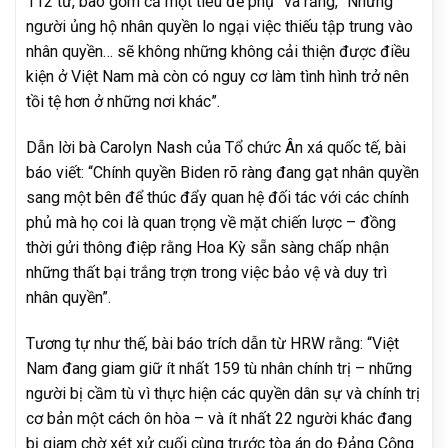
112 từ, bao gồm cả một tiêu đề phụ” và rằng, “Những
người ủng hộ nhân quyền lo ngại việc thiếu tập trung vào
nhân quyền… sẽ không những không cải thiện được điều
kiện ở Việt Nam mà còn có nguy cơ làm tình hình trở nên
tồi tệ hơn ở những nơi khác”.
Dẫn lời bà Carolyn Nash của Tổ chức Ân xá quốc tế, bài
báo viết: “Chính quyền Biden rõ ràng đang gạt nhân quyền
sang một bên để thúc đẩy quan hệ đối tác với các chính
phủ mà họ coi là quan trọng về mặt chiến lược – đồng
thời gửi thông điệp rằng Hoa Kỳ sẵn sàng chấp nhận
những thất bại trắng trợn trong việc bảo vệ và duy trì
nhân quyền”.
Tương tự như thế, bài báo trích dẫn từ HRW rằng: “Việt
Nam đang giam giữ ít nhất 159 tù nhân chính trị – những
người bị cầm tù vì thực hiện các quyền dân sự và chính trị
cơ bản một cách ôn hòa – và ít nhất 22 người khác đang
bị giam chờ xét xử cuối cùng trước tòa án do Đảng Cộng