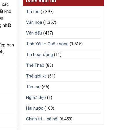
Danh mục tin
 xác,
ất khó
Tin tức
(7.397)
ơn
Văn hóa
(1.357)
g nhất
Văn đểu
(437)
Tình Yêu – Cuộc sống
(1.515)
đẹp ban
nh,
Tin hoạt động
(11)
Thể Thao
(83)
Thế giới xe
(61)
Tâm sự
(65)
Người đẹp
(1)
Hài hước
(103)
Chính trị – xã hội
(6.459)