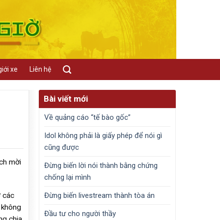
iới xe
Liên hệ
Bài viết mới
Về quảng cáo “tế bào gốc”
Idol không phải là giấy phép để nói gì
cũng được
ách mời
Đừng biến lời nói thành bằng chứng
chống lại mình
Đừng biến livestream thành tòa án
ở các
u không
Đầu tư cho người thầy
ng chia