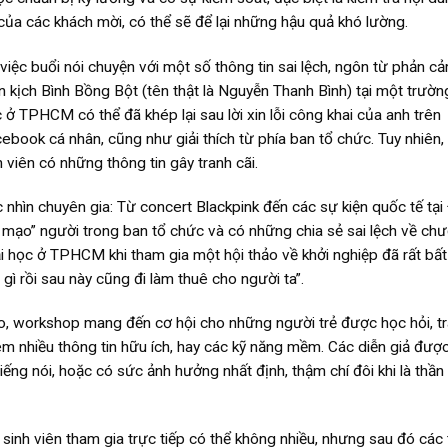
của các khách mời, có thể sẽ để lại những hậu quả khó lường.
việc buổi nói chuyện với một số thông tin sai lệch, ngôn từ phản c
n kịch Bình Bồng Bột (tên thật là Nguyễn Thanh Bình) tại một trườn
 ở TPHCM có thể đã khép lại sau lời xin lỗi công khai của anh trên
ebook cá nhân, cũng như giải thích từ phía ban tổ chức. Tuy nhiên,
 viên có những thông tin gây tranh cãi.
 nhìn chuyên gia: Từ concert Blackpink đến các sự kiện quốc tế tại 
iả mạo” người trong ban tổ chức và có những chia sẻ sai lệch về ch
ại học ở TPHCM khi tham gia một hội thảo về khởi nghiệp đã rất bất
gì rồi sau này cũng đi làm thuê cho người ta”.
hảo, workshop mang đến cơ hội cho những người trẻ được học hỏi, tr
hêm nhiều thông tin hữu ích, hay các kỹ năng mềm. Các diễn giả đượ
ếng nói, hoặc có sức ảnh hưởng nhất định, thậm chí đôi khi là thần
g sinh viên tham gia trực tiếp có thể không nhiều, nhưng sau đó các