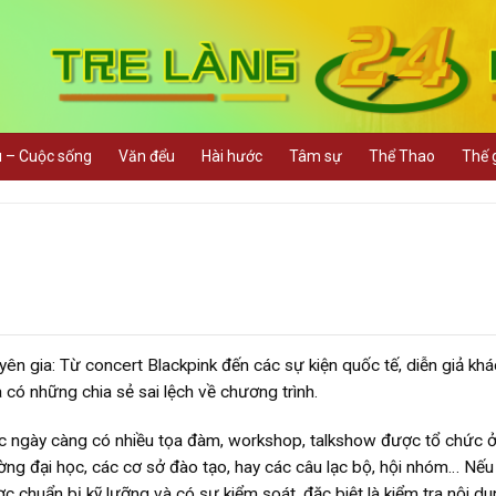
u – Cuộc sống
Văn đểu
Hài hước
Tâm sự
Thể Thao
Thế g
yên gia: Từ concert Blackpink đến các sự kiện quốc tế, diễn giả kh
 có những chia sẻ sai lệch về chương trình.
c ngày càng có nhiều tọa đàm, workshop, talkshow được tổ chức 
ờng đại học, các cơ sở đào tạo, hay các câu lạc bộ, hội nhóm… Nế
c chuẩn bị kỹ lưỡng và có sự kiểm soát, đặc biệt là kiểm tra nội du