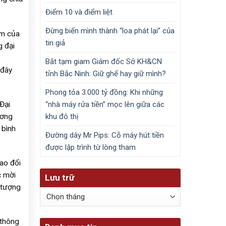
Điểm 10 và điểm liệt
Đừng biến mình thành “loa phát lại” của
ảm của
tin giả
g đại
Bắt tạm giam Giám đốc Sở KH&CN
 đây
tỉnh Bắc Ninh: Giữ ghế hay giữ mình?
Phong tỏa 3.000 tỷ đồng: Khi những
Đại
“nhà máy rửa tiền” mọc lên giữa các
ương
khu đô thị
 bình
Đường dây Mr Pips: Cỗ máy hút tiền
được lập trình từ lòng tham
ao đổi
c mời
Lưu trữ
 tượng
Lưu
trữ
 thông