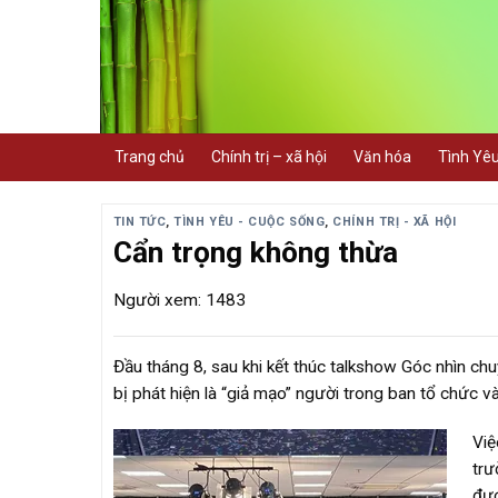
Skip
to
content
Trang chủ
Chính trị – xã hội
Văn hóa
Tình Yê
TIN TỨC
,
TÌNH YÊU - CUỘC SỐNG
,
CHÍNH TRỊ - XÃ HỘI
Cẩn trọng không thừa
Người xem: 1483
Đầu tháng 8, sau khi kết thúc talkshow Góc nhìn chu
bị phát hiện là “giả mạo” người trong ban tổ chức và
Việ
trư
đượ