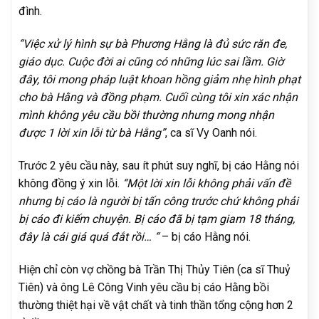
đình.
“Việc xử lý hình sự bà Phương Hằng là đủ sức răn đe,
giáo dục. Cuộc đời ai cũng có những lúc sai lầm. Giờ
đây, tôi mong pháp luật khoan hồng giảm nhẹ hình phạt
cho bà Hằng và đồng phạm. Cuối cùng tôi xin xác nhận
mình không yêu cầu bồi thường nhưng mong nhận
được 1 lời xin lỗi từ bà Hằng”
, ca sĩ Vy Oanh nói.
Trước 2 yêu cầu này, sau ít phút suy nghĩ, bị cáo Hằng nói
không đồng ý xin lỗi.
“Một lời xin lỗi không phải vấn đề
nhưng bị cáo là người bị tấn công trước chứ không phải
bị cáo đi kiếm chuyện. Bị cáo đã bị tạm giam 18 tháng,
đây là cái giá quá đắt rồi… “
– bị cáo Hằng nói.
Hiện chỉ còn vợ chồng bà Trần Thị Thủy Tiên (ca sĩ Thuỷ
Tiên) và ông Lê Công Vinh yêu cầu bị cáo Hằng bồi
thường thiệt hại về vật chất và tinh thần tổng cộng hơn 2