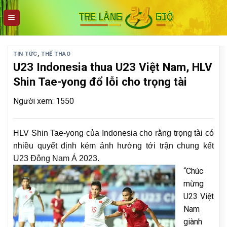
Skip
to
content
TIN TỨC
,
THỂ THAO
U23 Indonesia thua U23 Việt Nam, HLV
Shin Tae-yong đổ lỗi cho trọng tài
Người xem: 1550
HLV Shin Tae-yong của Indonesia cho rằng trọng tài có
nhiều quyết định kém ảnh hưởng tới trận chung kết
U23 Đông Nam Á 2023.
“Chúc
mừng
U23 Việt
Nam
giành