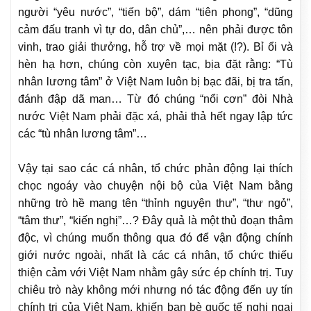
người “yêu nước”, “tiến bộ”, dám “tiên phong”, “dũng
cảm đấu tranh vì tự do, dân chủ”,… nên phải được tôn
vinh, trao giải thưởng, hỗ trợ về mọi mặt (!?). Bỉ ổi và
hèn hạ hơn, chúng còn xuyên tạc, bịa đặt rằng: “Tù
nhân lương tâm” ở Việt Nam luôn bị bạc đãi, bị tra tấn,
đánh đập dã man… Từ đó chúng “nổi cơn” đòi Nhà
nước Việt Nam phải đặc xá, phải thả hết ngay lập tức
các “tù nhân lương tâm”…
Vậy tại sao các cá nhân, tổ chức phản động lại thích
chọc ngoáy vào chuyện nội bộ của Việt Nam bằng
những trò hề mang tên “thỉnh nguyện thư”, “thư ngỏ”,
“tâm thư”, “kiến nghị”…? Đây quả là một thủ đoạn thâm
độc, vì chúng muốn thông qua đó để vận động chính
giới nước ngoài, nhất là các cá nhân, tổ chức thiếu
thiện cảm với Việt Nam nhằm gây sức ép chính trị. Tuy
chiêu trò này không mới nhưng nó tác động đến uy tín
chính trị của Việt Nam, khiến bạn bè quốc tế nghi ngại