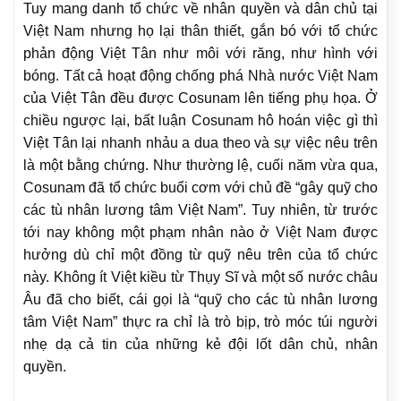
Tuy mang danh tổ chức về nhân quyền và dân chủ tại
Việt Nam nhưng họ lại thân thiết, gắn bó với tổ chức
phản động Việt Tân như môi với răng, như hình với
bóng. Tất cả hoạt động chống phá Nhà nước Việt Nam
của Việt Tân đều được Cosunam lên tiếng phụ họa. Ở
chiều ngược lại, bất luận Cosunam hô hoán việc gì thì
Việt Tân lại nhanh nhảu a dua theo và sự việc nêu trên
là một bằng chứng. Như thường lệ, cuối năm vừa qua,
Cosunam đã tổ chức buổi cơm với chủ đề “gây quỹ cho
các tù nhân lương tâm Việt Nam”. Tuy nhiên, từ trước
tới nay không một phạm nhân nào ở Việt Nam được
hưởng dù chỉ một đồng từ quỹ nêu trên của tổ chức
này. Không ít Việt kiều từ Thụy Sĩ và một số nước châu
Âu đã cho biết, cái gọi là “quỹ cho các tù nhân lương
tâm Việt Nam” thực ra chỉ là trò bịp, trò móc túi người
nhẹ dạ cả tin của những kẻ đội lốt dân chủ, nhân
quyền.