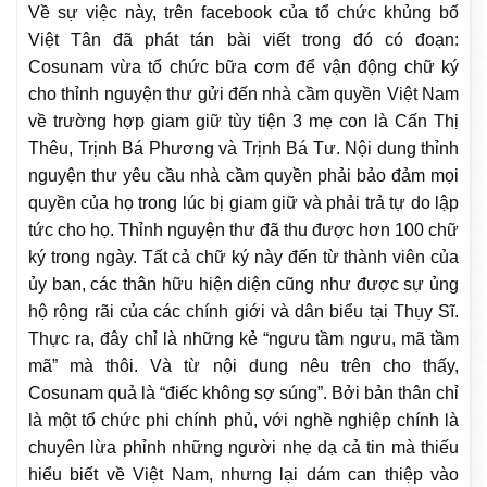
Về sự việc này, trên facebook của tổ chức khủng bố
Việt Tân đã phát tán bài viết trong đó có đoạn:
Cosunam vừa tổ chức bữa cơm để vận động chữ ký
cho thỉnh nguyện thư gửi đến nhà cầm quyền Việt Nam
về trường hợp giam giữ tùy tiện 3 mẹ con là Cấn Thị
Thêu, Trịnh Bá Phương và Trịnh Bá Tư. Nội dung thỉnh
nguyện thư yêu cầu nhà cầm quyền phải bảo đảm mọi
quyền của họ trong lúc bị giam giữ và phải trả tự do lập
tức cho họ. Thỉnh nguyện thư đã thu được hơn 100 chữ
ký trong ngày. Tất cả chữ ký này đến từ thành viên của
ủy ban, các thân hữu hiện diện cũng như được sự ủng
hộ rộng rãi của các chính giới và dân biểu tại Thụy Sĩ.
Thực ra, đây chỉ là những kẻ “ngưu tầm ngưu, mã tầm
mã” mà thôi. Và từ nội dung nêu trên cho thấy,
Cosunam quả là “điếc không sợ súng”. Bởi bản thân chỉ
là một tổ chức phi chính phủ, với nghề nghiệp chính là
chuyên lừa phỉnh những người nhẹ dạ cả tin mà thiếu
hiểu biết về Việt Nam, nhưng lại dám can thiệp vào