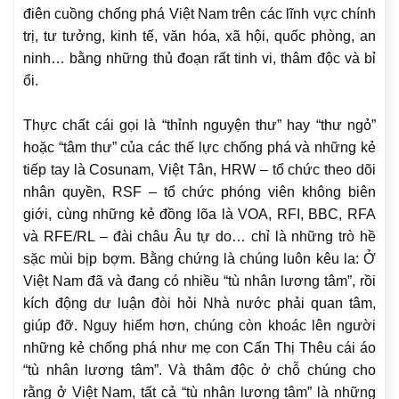
điên cuồng chống phá Việt Nam trên các lĩnh vực chính
trị, tư tưởng, kinh tế, văn hóa, xã hội, quốc phòng, an
ninh… bằng những thủ đoạn rất tinh vi, thâm độc và bỉ
ổi.
Thực chất cái gọi là “thỉnh nguyện thư” hay “thư ngỏ”
hoặc “tâm thư” của các thế lực chống phá và những kẻ
tiếp tay là Cosunam, Việt Tân, HRW – tổ chức theo dõi
nhân quyền, RSF – tổ chức phóng viên không biên
giới, cùng những kẻ đồng lõa là VOA, RFI, BBC, RFA
và RFE/RL – đài châu Âu tự do… chỉ là những trò hề
sặc mùi bịp bợm. Bằng chứng là chúng luôn kêu la: Ở
Việt Nam đã và đang có nhiều “tù nhân lương tâm”, rồi
kích động dư luận đòi hỏi Nhà nước phải quan tâm,
giúp đỡ. Nguy hiểm hơn, chúng còn khoác lên người
những kẻ chống phá như mẹ con Cấn Thị Thêu cái áo
“tù nhân lương tâm”. Và thâm độc ở chỗ chúng cho
rằng ở Việt Nam, tất cả “tù nhân lương tâm” là những