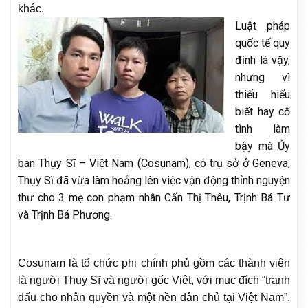
khác.
Luật pháp
quốc tế quy
định là vậy,
nhưng vì
thiếu hiểu
biết hay cố
tình làm
bậy mà Ủy
ban Thụy Sĩ – Việt Nam (Cosunam), có trụ sở ở Geneva,
Thụy Sĩ đã vừa làm hoắng lên việc vận động thỉnh nguyện
thư cho 3 mẹ con phạm nhân Cấn Thị Thêu, Trịnh Bá Tư
và Trịnh Bá Phương.
Cosunam là tổ chức phi chính phủ gồm các thành viên
là người Thụy Sĩ và người gốc Việt, với mục đích “tranh
đấu cho nhân quyền và một nền dân chủ tại Việt Nam”.