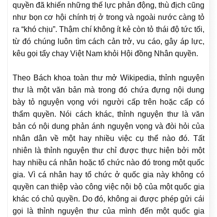
quyền đã khiến những thế lực phản động, thù địch cũng
như bọn cơ hội chính trị ở trong và ngoài nước càng tỏ
ra “khó chịu”. Thậm chí không ít kẻ còn tỏ thái độ tức tối,
từ đó chúng luôn tìm cách cản trở, vu cáo, gây áp lực,
kêu gọi tẩy chay Việt Nam khỏi Hội đồng Nhân quyền.
Theo Bách khoa toàn thư mở Wikipedia, thỉnh nguyện
thư là một văn bản mà trong đó chứa đựng nội dung
bày tỏ nguyện vọng với người cấp trên hoặc cấp có
thẩm quyền. Nói cách khác, thỉnh nguyện thư là văn
bản có nội dung phản ánh nguyện vọng và đòi hỏi của
nhân dân về một hay nhiều việc cụ thể nào đó. Tất
nhiên là thỉnh nguyện thư chỉ được thực hiện bởi một
hay nhiều cá nhân hoặc tổ chức nào đó trong một quốc
gia. Vì cá nhân hay tổ chức ở quốc gia này không có
quyền can thiệp vào công việc nội bộ của một quốc gia
khác có chủ quyền. Do đó, không ai được phép gửi cái
gọi là thỉnh nguyện thư của mình đến một quốc gia