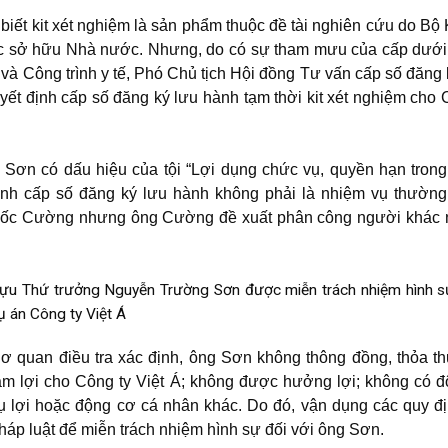
biết kit xét nghiệm là sản phẩm thuộc đề tài nghiên cứu do B
huộc sở hữu Nhà nước. Nhưng, do có sự tham mưu của cấp dưới
và Công trình y tế, Phó Chủ tịch Hội đồng Tư vấn cấp số đăng 
t định cấp số đăng ký lưu hành tạm thời kit xét nghiệm cho 
ơn có dấu hiệu của tội “Lợi dụng chức vụ, quyền hạn trong 
định cấp số đăng ký lưu hành không phải là nhiệm vụ thườn
Quốc Cường nhưng ông Cường đề xuất phân công người khác 
ựu Thứ trưởng Nguyễn Trường Sơn được miễn trách nhiệm hình s
ụ án Công ty Việt Á
ơ quan điều tra xác định, ông Sơn không thông đồng, thỏa t
àm lợi cho Công ty Việt Á; không được hưởng lợi; không có 
ụ lợi hoặc động cơ cá nhân khác. Do đó, vận dụng các quy đ
háp luật để miễn trách nhiệm hình sự đối với ông Sơn.