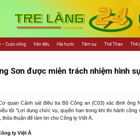
u – Cuộc sống
Văn đểu
Hài hước
Tâm sự
Thể Thao
Thế g
ng Sơn được miễn trách nhiệm hình s
Á, Cơ quan Cảnh sát điều tra Bộ Công an (C03) xác định ông
u tội “Lợi dụng chức vụ, quyền hạn trong khi thi hành công v
thỏa thuận để làm lợi cho Công ty Việt Á.
ông ty Việt Á