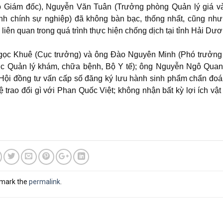
 Giám đốc), Nguyễn Văn Tuân (Trưởng phòng Quản lý giá v
ành chính sự nghiệp) đã không bàn bạc, thống nhất, cũng nh
n liên quan trong quá trình thực hiện chống dịch tại tỉnh Hải Dươ
gọc Khuê (Cục trưởng) và ông Đào Nguyên Minh (Phó trưởn
Cục Quản lý khám, chữa bệnh, Bộ Y tế); ông Nguyễn Ngô Qua
Hội đồng tư vấn cấp số đăng ký lưu hành sinh phẩm chẩn đo
 trao đổi gì với Phan Quốc Việt; không nhận bất kỳ lợi ích vật 
kmark the
permalink
.