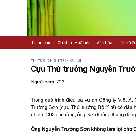
Skip
to
content
Trang chủ
Chính trị – xã hội
Văn hóa
Tình Yê
TIN TỨC
,
CHÍNH TRỊ - XÃ HỘI
Cựu Thứ trưởng Nguyễn Trườ
Người xem: 702
Trong quá trình điều tra vụ án Công ty Việt 
Trường Sơn (cựu Thứ trưởng Bộ Y tế) có dấu hiệ
nhiên, C03 cho rằng, ông Sơn không thông đồng, 
Ông Nguyễn Trường Sơn không làm lợi cho C