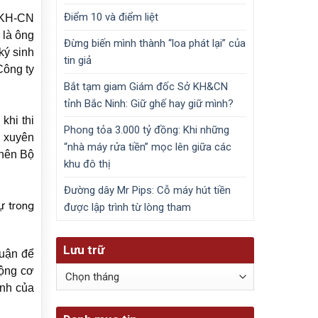
Điểm 10 và điểm liệt
ộ KH-CN
 là ông
Đừng biến mình thành “loa phát lại” của
ký sinh
tin giả
Công ty
Bắt tạm giam Giám đốc Sở KH&CN
tỉnh Bắc Ninh: Giữ ghế hay giữ mình?
khi thi
Phong tỏa 3.000 tỷ đồng: Khi những
g xuyên
“nhà máy rửa tiền” mọc lên giữa các
nên Bộ
khu đô thị
Đường dây Mr Pips: Cỗ máy hút tiền
ự trong
được lập trình từ lòng tham
Lưu trữ
huận để
Lưu
động cơ
trữ
ịnh của