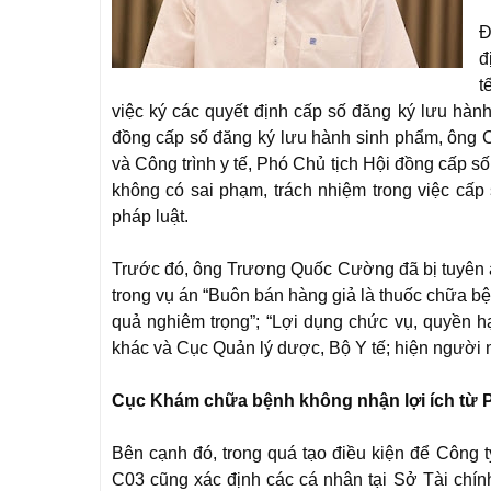
Đ
đ
t
việc ký các quyết định cấp số đăng ký lưu hàn
đồng cấp số đăng ký lưu hành sinh phẩm, ông 
và Công trình y tế, Phó Chủ tịch Hội đồng cấp 
không có sai phạm, trách nhiệm trong việc cấp 
pháp luật.
Trước đó, ông Trương Quốc Cường đã bị tuyên án
trong vụ án “Buôn bán hàng giả là thuốc chữa 
quả nghiêm trọng”; “Lợi dụng chức vụ, quyền hạ
khác và Cục Quản lý dược, Bộ Y tế; hiện người n
Cục Khám chữa bệnh không nhận lợi ích từ 
Bên cạnh đó, trong quá tạo điều kiện để Công ty
C03 cũng xác định các cá nhân tại Sở Tài ch