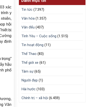
Danh mục tin
03 xác
Tin tức
(7.397)
trình y
Văn hóa
(1.357)
 nhiên,
họp hội
Văn đểu
(437)
hiết bị
c Cường
Tình Yêu – Cuộc sống
(1.515)
uy định
Tin hoạt động
(11)
Thể Thao
(83)
 trọng”
Thế giới xe
(61)
gây hậu
ành phố
Tâm sự
(65)
Người đẹp
(1)
Hài hước
(103)
Chính trị – xã hội
(6.459)
 Dương,
ơng Văn