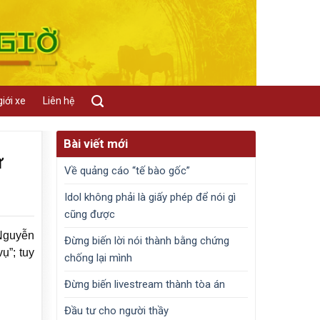
iới xe
Liên hệ
Bài viết mới
ự
Về quảng cáo “tế bào gốc”
Idol không phải là giấy phép để nói gì
cũng được
 Nguyễn
Đừng biến lời nói thành bằng chứng
ụ”; tuy
chống lại mình
Đừng biến livestream thành tòa án
Đầu tư cho người thầy