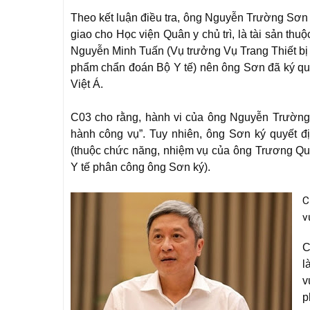
Theo kết luận điều tra, ông Nguyễn Trường Sơn 
giao cho Học viện Quân y chủ trì, là tài sản t
Nguyễn Minh Tuấn (Vụ trưởng Vụ Trang Thiết bị 
phẩm chẩn đoán Bộ Y tế) nên ông Sơn đã ký quyế
Việt Á.
C03 cho rằng, hành vi của ông Nguyễn Trường S
hành công vụ”. Tuy nhiên, ông Sơn ký quyết 
(thuộc chức năng, nhiệm vụ của ông Trương 
Y tế phân công ông Sơn ký).
C
v
C
l
v
p