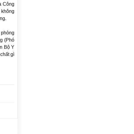
à Công
ư không
ng.
g phòng
ng (Phó
án Bộ Y
chất gì