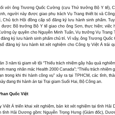
ối với ông Trương Quốc Cường (cựu Thứ trưởng Bộ Y tế), C
ịnh, người này được giao phụ trách Vụ Trang thiết bị và Công 
ế, Chủ tịch Hội đồng cấp số đăng ký lưu hành sinh phẩm. Tuy
h được Bộ trưởng Bộ Y tế giao cho ông Sơn, thực hiện; việc 
Cường ủy quyền cho Nguyễn Minh Tuấn, Vụ trưởng Vụ Trang T
số đăng ký lưu hành sinh phẩm chủ trì. Vì vậy, ông Trương Quố
số đăng ký lưu hành kit xét nghiệm cho Công ty Việt Á trái q
 3 năm tù giam về tội “Thiếu trách nhiệm gây hậu quả nghiêm
bệnh mang nhãn mác Health 2000 Canada”; “Thiếu trách nhiệm 
n trong khi thi hành công vụ” xảy ra tại TPHCM, các tỉnh, th
ày đang thi hành án tại Trại giam Suối Hai, Bộ Công an.
Phan Quốc Việt
 Việt Á triển khai xét nghiệm, bán kit xét nghiệm tại tỉnh Hải
ính tỉnh Hải Dương gồm: Nguyễn Trọng Hưng (Giám đốc), Dư