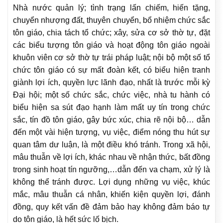
Nhà nước quản lý; tình trạng lấn chiếm, hiến tặng,
chuyển nhượng đất, thuyên chuyển, bổ nhiệm chức sắc
tôn giáo, chia tách tổ chức; xây, sửa cơ sở thờ tự, đặt
các biểu tượng tôn giáo và hoạt động tôn giáo ngoài
khuôn viên cơ sở thờ tự trái pháp luật; nội bộ một số tổ
chức tôn giáo có sự mất đoàn kết, có biểu hiện tranh
giành lợi ích, quyền lực lãnh đạo, nhất là trước mỗi kỳ
Đại hội; một số chức sắc, chức việc, nhà tu hành có
biểu hiện sa sút đạo hạnh làm mất uy tín trong chức
sắc, tín đồ tôn giáo, gây bức xúc, chia rẽ nội bộ… dẫn
đến một vài hiện tượng, vụ việc, điểm nóng thu hút sự
quan tâm dư luận, là một điều khó tránh. Trong xã hội,
mâu thuẫn về lợi ích, khác nhau về nhận thức, bất đồng
trong sinh hoạt tín ngưỡng,…dẫn đến va chạm, xử lý là
không thể tránh được. Lợi dụng những vụ việc, khúc
mắc, mâu thuẫn cá nhân, khiến kiện quyền lợi, đánh
đồng, quy kết vấn đề đảm bảo hay không đảm báo tự
do tôn giáo, là hết sức lố bịch.