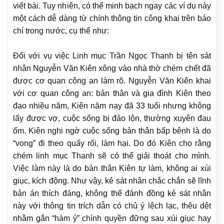
viết bài. Tuy nhiên, có thể minh bạch ngay các ví dụ này
một cách dễ dàng từ chính thông tin công khai trên báo
chí trong nước, cụ thể như:
Đối với vụ việc Linh mục Trần Ngọc Thanh bị tên sát
nhân Nguyễn Văn Kiên xông vào nhà thờ chém chết đã
được cơ quan công an làm rõ. Nguyễn Văn Kiên khai
với cơ quan công an: bản thân và gia đình Kiên theo
đạo nhiều năm, Kiên năm nay đã 33 tuổi nhưng không
lấy được vợ, cuộc sống bị đảo lộn, thường xuyên đau
ốm. Kiên nghi ngờ cuộc sống bản thân bấp bênh là do
“vong” đi theo quấy rối, làm hại. Do đó Kiên cho rằng
chém linh mục Thanh sẽ có thể giải thoát cho mình.
Việc làm này là do bản thân Kiên tự làm, không ai xúi
giục, kích động. Như vậy, kẻ sát nhân chắc chắn sẽ lĩnh
bản án thích đáng, không thể đánh đồng kẻ sát nhân
này với thông tin trích dẫn có chủ ý lệch lạc, thêu dệt
nhằm gắn “hàm ý” chính quyền đững sau xúi giục hay