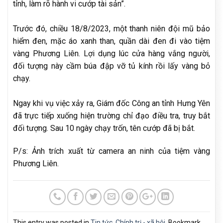
tỉnh, làm rõ hành vi cướp tài sản”.
Trước đó, chiều 18/8/2023, một thanh niên đội mũ bảo
hiểm đen, mặc áo xanh than, quần dài đen đi vào tiệm
vàng Phương Liên. Lợi dụng lúc cửa hàng vắng người,
đối tượng này cầm búa đập vỡ tủ kính rồi lấy vàng bỏ
chạy.
Ngay khi vụ việc xảy ra, Giám đốc Công an tỉnh Hưng Yên
đã trực tiếp xuống hiện trường chỉ đạo điều tra, truy bắt
đối tượng. Sau 10 ngày chạy trốn, tên cướp đã bị bắt.
P/s: Ảnh trích xuất từ camera an ninh của tiệm vàng
Phương Liên.
This entry was posted in
Tin tức
,
Chính trị - xã hội
. Bookmark