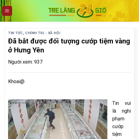
Skip
to
content
TIN TỨC
,
CHÍNH TRỊ - XÃ HỘI
Đã bắt được đối tượng cướp tiệm vàng
ở Hưng Yên
Người xem: 937
Khoai@
Tin vui
là nghi
phạm
cướp
tiệm