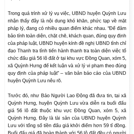
Trong quá trình xử lý vụ việc, UBND huyện Quỳnh Lưu
nhận thấy đây là nội dung khó khăn, phức tạp về mặt
pháp lý, đang có nhiều quan điểm khác nhau. “Để đảm
bảo tính toàn diện, chặt chẽ, khách quan, đúng quy định
của pháp luật, UBND huyện kính đề nghị UBND tỉnh chỉ
đạo Thanh tra tỉnh tiến hành thanh tra toàn diện việc tổ
chức đấu giá 56 lô đất ở tại khu vực Đồng Quan, xóm 5,
xã Quỳnh Hưng để kết luận và xử lý vi phạm theo đúng
quy định của pháp luật” – văn bản báo cáo của UBND
huyện Quỳnh Lưu nêu rõ.
Trước đó, như Báo Người Lao Động đã đưa tin, tại xã
Quỳnh Hưng, huyện Quỳnh Lưu vừa diễn ra buổi đấu
giá 56 lô đất thuộc khu vực Đồng Quan, xóm 5, xã
Quỳnh Hưng. Đây là tài sản của UBND huyện Quỳnh
Lưu với tổng số tiền đấu giá khởi điểm hơn 59 tỉ đồng.
Buổi đấu giá đã hoàn thành với 56 lô đất đều có người