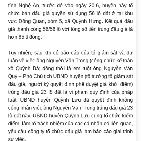
tỉnh Nghệ An, trước đó vào ngày 20-6, huyện này tổ
chức bán đấu giá quyền sử dụng 56 lô đất ở tại khu
vực Đồng Quan, xóm 5, xã Quỳnh Hưng. Kết quả đấu
giá thành công 56/56 lô với tổng số tiền trúng đấu giá là
hơn 85 tỉ đồng.
Tuy nhiên, sau khi có báo cáo của tổ giám sát và dư
luận về việc ông Nguyễn Văn Trọng (công chức kế toán
xã Quỳnh Bá; đồng thời là em ruột ông Nguyễn Văn
Quý – Phó Chủ tịch UBND huyện (tổ trưởng tổ giám sát
đấu giá, người ký quyết định phê duyệt giá khởi điểm)
trúng đấu giá 23 lô đất là vi phạm quy định của pháp
luật, UBND huyện Quỳnh Lưu đã quyết định không
công nhận việc ông Nguyễn Văn Trọng trúng đấu giá 23
lô đất này. UBND huyện Quỳnh Lưu cũng tổ chức kiểm
điểm, làm rõ trách nhiệm của các cá nhân có liên quan,
yêu cầu công ty tổ chức đấu giá làm báo cáo giải trình
sự việc.