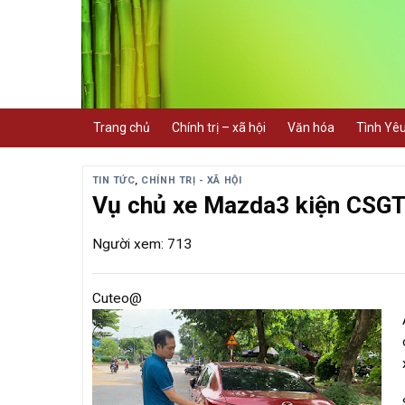
Skip
to
content
Trang chủ
Chính trị – xã hội
Văn hóa
Tình Yê
TIN TỨC
,
CHÍNH TRỊ - XÃ HỘI
Vụ chủ xe Mazda3 kiện CSGT 
Người xem: 713
Cuteo@