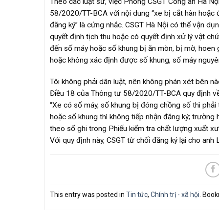
Theo các luật sư, việc Phòng CSGT Công an Hà Nội 
58/2020/TT-BCA với nội dung “xe bị cắt hàn hoặc đ
đăng ký” là cứng nhắc. CSGT Hà Nội có thể vận dụ
quyết định tịch thu hoặc có quyết định xử lý vật c
đến số máy hoặc số khung bị ăn mòn, bị mờ, hoen gỉ
hoặc không xác định được số khung, số máy nguyên 
Tôi không phải dân luật, nên không phán xét bên nào
Điều 18 của Thông tư 58/2020/TT-BCA quy định về l
“Xe có số máy, số khung bị đóng chồng số thì phải 
hoặc số khung thì không tiếp nhận đăng ký; trường 
theo số ghi trong Phiếu kiểm tra chất lượng xuất x
Với quy định này, CSGT từ chối đăng ký lại cho anh
This entry was posted in
Tin tức
,
Chính trị - xã hội
. Boo