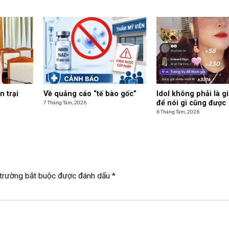
n trại
Về quảng cáo “tế bào gốc”
Idol không phải là g
để nói gì cũng được
7 Tháng Tám, 2026
6 Tháng Tám, 2026
trường bắt buộc được đánh dấu
*