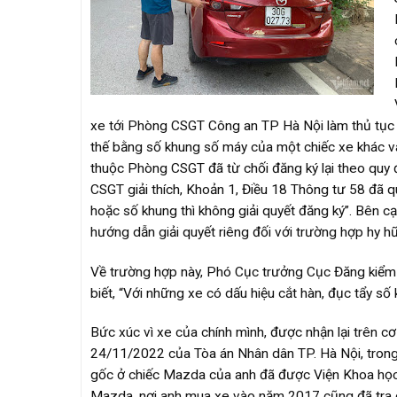
xe tới Phòng CSGT Công an TP Hà Nội làm thủ tục đă
thế bằng số khung số máy của một chiếc xe khác v
thuộc Phòng CSGT đã từ chối đăng ký lại theo quy 
CSGT giải thích, Khoản 1, Điều 18 Thông tư 58 đã qu
hoặc số khung thì không giải quyết đăng ký”. Bên
hướng dẫn giải quyết riêng đối với trường hợp hy hữ
Về trường hợp này, Phó Cục trưởng Cục Đăng kiểm 
biết, “Với những xe có dấu hiệu cắt hàn, đục tẩy số
Bức xúc vì xe của chính mình, được nhận lại trên 
24/11/2022 của Tòa án Nhân dân TP. Hà Nội, trong
gốc ở chiếc Mazda của anh đã được Viện Khoa học H
Mazda, nơi anh mua xe vào năm 2017 cũng đã tra cứ