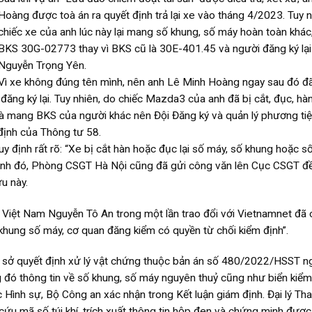
Hoàng được toà án ra quyết định trả lại xe vào tháng 4/2023. Tuy n
chiếc xe của anh lúc này lại mang số khung, số máy hoàn toàn khác
BKS 30G-02773 thay vì BKS cũ là 30E-401.45 và người đăng ký lại 
Nguyễn Trọng Yên.
Vì xe không đúng tên mình, nên anh Lê Minh Hoàng ngay sau đó 
ng ký lại. Tuy nhiên, do chiếc Mazda3 của anh đã bị cắt, đục, hàn
à mang BKS của người khác nên Đội Đăng ký và quản lý phương ti
định của Thông tư 58.
y định rất rõ: “Xe bị cắt hàn hoặc đục lại số máy, số khung hoặc s
 cạnh đó, Phòng CSGT Hà Nội cũng đã gửi công văn lên Cục CSGT đ
u này.
Việt Nam Nguyễn Tô An trong một lần trao đổi với Vietnamnet đã 
 khung số máy, cơ quan đăng kiểm có quyền từ chối kiểm định”.
cơ sở quyết định xử lý vật chứng thuộc bản án số 480/2022/HSST n
 đó thông tin về số khung, số máy nguyên thuỷ cũng như biển kiểm
ình sự, Bộ Công an xác nhận trong Kết luận giám định. Đại lý Th
u mã số túi khí, trích xuất thông tin hộp đen và chứng minh được