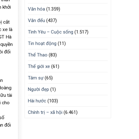
 khởi
Văn hóa
(1.359)
Văn đểu
(437)
ị cắt
 xe là
Tình Yêu – Cuộc sống
(1.517)
SGT Hà
Tin hoạt động
(11)
 quyền
i đối
Thể Thao
(83)
Thế giới xe
(61)
Tâm sự
(65)
ăn
 Hoàng
Người đẹp
(1)
ữu tài
Hài hước
(103)
i cho
Chính trị – xã hội
(6.461)
số
ản đối