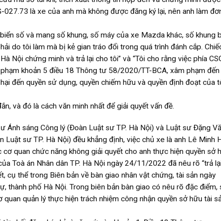
27.73 là xe của anh mà không được đăng ký lại, nên anh làm đơn
 biển số và mang số khung, số máy của xe Mazda khác, số khung b
 do tôi làm mà bị kẻ gian tráo đổi trong quá trình đánh cắp. Chiếc
Hà Nội chứng minh và trả lại cho tôi” và “Tôi cho rằng việc phía C
h, vi phạm khoản 5 điều 18 Thông tư 58/2020/TT-BCA, xâm phạm đến
 hại đến quyền sử dụng, quyền chiếm hữu và quyền định đoạt của tô
ắn, và đó là cách văn minh nhất để giải quyết vấn đề.
ư Ánh sáng Công lý (Đoàn Luật sư TP. Hà Nội) và Luật sư Đặng V
 Luật sư TP. Hà Nội) đều khẳng định, việc chủ xe là anh Lê Minh
c cơ quan chức năng không giải quyết cho anh thực hiện quyền sở h
 của Toà án Nhân dân TP. Hà Nội ngày 24/11/2022 đã nêu rõ “trả lạ
t, cụ thể trong Biên bản về bàn giao nhân vật chứng, tài sản ngày
ự, thành phố Hà Nội. Trong biên bản bàn giao có nêu rõ đặc điểm, 
ơ quan quản lý thực hiện trách nhiệm công nhận quyền sở hữu tài s