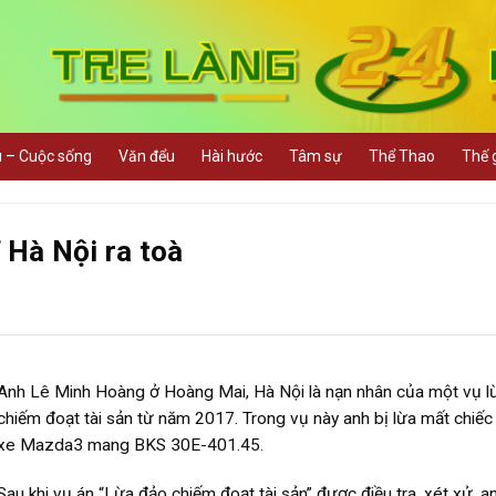
u – Cuộc sống
Văn đểu
Hài hước
Tâm sự
Thể Thao
Thế g
Hà Nội ra toà
Anh Lê Minh Hoàng ở Hoàng Mai, Hà Nội là nạn nhân của một vụ l
chiếm đoạt tài sản từ năm 2017. Trong vụ này anh bị lừa mất chiếc
xe Mazda3 mang BKS 30E-401.45.
Sau khi vụ án “Lừa đảo chiếm đoạt tài sản” được điều tra, xét xử, a