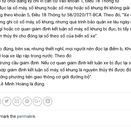
từ chối đăng ký chỉ vì căn cứ vào khoản 1, Điều 18 Thông tư
ục lại số máy, số khung hoặc số máy hoặc số khung thì không giải
ng theo khoản 5, Điều 18 Thông tư 58/2020/TT-BCA. Theo đó, “Xe
hứng ghi có số máy, số khung, nhưng quá trình bảo quản xe lâu ngày
 hoặc cơ quan giám định kết luận số máy, số khung bị đục, bị tẩy 
thủy thì cho đóng lại số theo số của biển số xe”.
 đúng, bên sai, nhưng thiết nghĩ, mọi người nên đọc lại điểm b, Kh
oại xe lắp ráp trong nước. Theo đó:
trưng cầu giám định. Nếu cơ quan giám định kết luận xe bị đục lại 
hợp giám định kết luận số máy, số khung là nguyên thủy thì được đó
ưởng phương tiện giao thông cơ giới đường bộ”.
 Lê Minh Hoàng là đúng.
kmark the
permalink
.