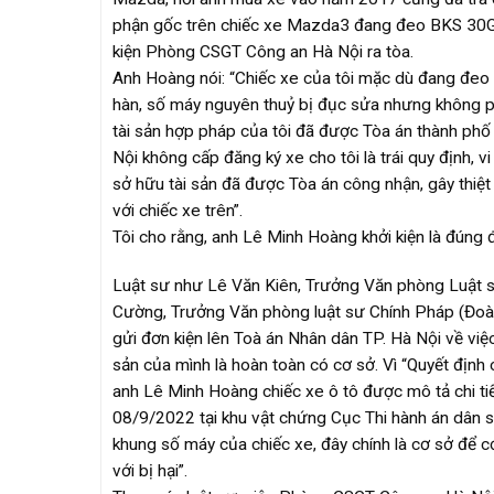
phận gốc trên chiếc xe Mazda3 đang đeo BKS 30G-0
kiện Phòng CSGT Công an Hà Nội ra tòa.
Anh Hoàng nói: “Chiếc xe của tôi mặc dù đang đeo
hàn, số máy nguyên thuỷ bị đục sửa nhưng không phải
tài sản hợp pháp của tôi đã được Tòa án thành phố 
Nội không cấp đăng ký xe cho tôi là trái quy địn
sở hữu tài sản đã được Tòa án công nhận, gây thiệt
với chiếc xe trên”.
Tôi cho rằng, anh Lê Minh Hoàng khởi kiện là đúng đ
Luật sư như Lê Văn Kiên, Trưởng Văn phòng Luật s
Cường, Trưởng Văn phòng luật sư Chính Pháp (Đoàn
gửi đơn kiện lên Toà án Nhân dân TP. Hà Nội về việ
sản của mình là hoàn toàn có cơ sở. Vì “Quyết định
anh Lê Minh Hoàng chiếc xe ô tô được mô tả chi tiế
08/9/2022 tại khu vật chứng Cục Thi hành án dân s
khung số máy của chiếc xe, đây chính là cơ sở để c
với bị hại”.