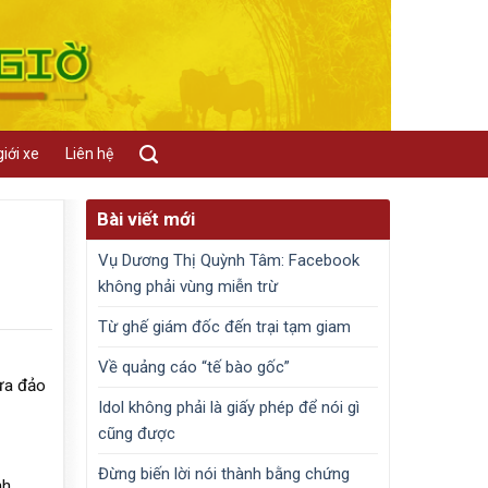
iới xe
Liên hệ
Bài viết mới
Vụ Dương Thị Quỳnh Tâm: Facebook
không phải vùng miễn trừ
Từ ghế giám đốc đến trại tạm giam
Về quảng cáo “tế bào gốc”
ừa đảo
Idol không phải là giấy phép để nói gì
cũng được
Đừng biến lời nói thành bằng chứng
nh