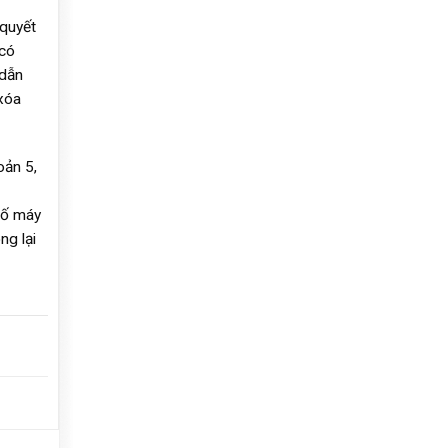
 quyết
 có
 dẫn
xóa
oản 5,
số máy
ng lại