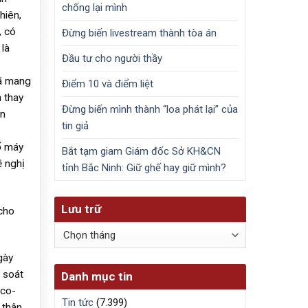
chống lại mình
hiên,
, có
Đừng biến livestream thành tòa án
là
Đầu tư cho người thầy
đã mang
Điểm 10 và điểm liệt
 thay
Đừng biến mình thành “loa phát lại” của
ện
tin giả
ố máy
Bắt tạm giam Giám đốc Sở KH&CN
ề nghị
tỉnh Bắc Ninh: Giữ ghế hay giữ mình?
Lưu trữ
cho
Lưu
trữ
gày
 soát
Danh mục tin
aco-
Tin tức
(7.399)
 thân