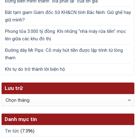
Đừng biến mình thành “loa phát lại” của tin giả
Bắt tạm giam Giám đốc Sở KH&CN tỉnh Bắc Ninh: Giữ ghế hay
giữ mình?
Phong tỏa 3.000 tỷ đồng: Khi những “nhà máy rửa tiền” mọc
lên giữa các khu đô thị
Đường dây Mr Pips: Cỗ máy hút tiền được lập trình từ lòng
tham
Khi tự do trở thành lời biện hộ
Lưu trữ
Lưu
trữ
Danh mục tin
Tin tức
(7.396)