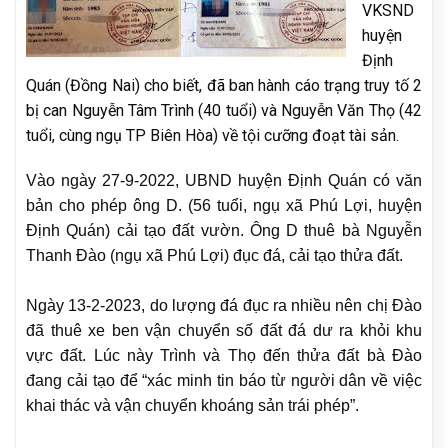
VKSND
huyện
Định
Quán (Đồng Nai) cho biết, đã ban hành cáo trạng truy tố 2
bị can Nguyễn Tâm Trình (40 tuổi) và Nguyễn Văn Thọ (42
tuổi, cùng ngụ TP Biên Hòa) về tội cưỡng đoạt tài sản.
Vào ngày 27-9-2022, UBND huyện Định Quán có văn
bản cho phép ông D. (56 tuổi, ngụ xã Phú Lợi, huyện
Định Quán) cải tạo đất vườn. Ông D thuê bà Nguyễn
Thanh Đào (ngụ xã Phú Lợi) đục đá, cải tạo thửa đất.
Ngày 13-2-2023, do lượng đá đục ra nhiều nên chị Đào
đã thuê xe ben vận chuyển số đất đá dư ra khỏi khu
vực đất. Lúc này Trình và Thọ đến thửa đất bà Đào
đang cải tạo để “xác minh tin báo từ người dân về việc
khai thác và vận chuyển khoáng sản trái phép”.