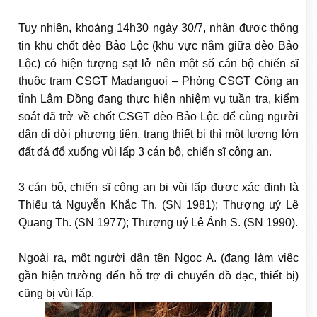
Tuy nhiên, khoảng 14h30 ngày 30/7, nhận được thông
tin khu chốt đèo Bảo Lộc (khu vực nằm giữa đèo Bảo
Lộc) có hiện tượng sạt lở nên một số cán bộ chiến sĩ
thuộc trạm CSGT Madanguoi – Phòng CSGT Công an
tỉnh Lâm Đồng đang thực hiện nhiệm vụ tuần tra, kiểm
soát đã trở về chốt CSGT đèo Bảo Lộc để cùng người
dân di dời phương tiện, trang thiết bị thì một lượng lớn
đất đá đổ xuống vùi lấp 3 cán bộ, chiến sĩ công an.
3 cán bộ, chiến sĩ công an bị vùi lấp được xác định là
Thiếu tá Nguyễn Khắc Th. (SN 1981); Thượng uý Lê
Quang Th. (SN 1977); Thượng uý Lê Ánh S. (SN 1990).
Ngoài ra, một người dân tên Ngọc A. (đang làm việc
gần hiện trường đến hỗ trợ di chuyển đồ đạc, thiết bị)
cũng bị vùi lấp.