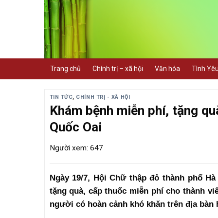
Skip
to
content
Trang chủ
Chính trị – xã hội
Văn hóa
Tình Yê
TIN TỨC
,
CHÍNH TRỊ - XÃ HỘI
Khám bệnh miễn phí, tặng quà
Quốc Oai
Người xem: 647
Ngày 19/7, Hội Chữ thập đỏ thành phố Hà
tặng quà, cấp thuốc miễn phí cho thành vi
người có hoàn cảnh khó khăn trên địa bàn