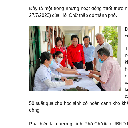
Đây là một trong những hoạt động thiết thực 
27/7/2023) của Hội Chữ thập đỏ thành phố.
Đ
c
T
n
k
h
m
v
k
c
50 suất quà cho học sinh có hoàn cảnh khó khăn
đồng.
Phát biểu tại chương trình, Phó Chủ tịch UBN