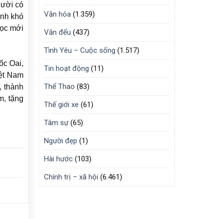
gười có
Văn hóa
(1.359)
ảnh khó
học mới
Văn đểu
(437)
Tình Yêu – Cuộc sống
(1.517)
ốc Oai,
Tin hoạt động
(11)
iệt Nam
Thể Thao
(83)
, thành
m, tặng
Thế giới xe
(61)
Tâm sự
(65)
Người đẹp
(1)
Hài hước
(103)
Chính trị – xã hội
(6.461)