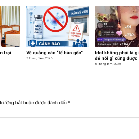
n trại
Về quảng cáo “tế bào gốc”
Idol không phải là g
để nói gì cũng được
7 Tháng Tám, 2026
6 Tháng Tám, 2026
trường bắt buộc được đánh dấu
*