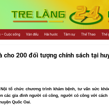
u – Cuộc sống
Văn đểu
Hài hước
Tâm sự
Thể Thao
Thế g
 cho 200 đối tượng chính sách tại hu
 Nội tổ chức chương trình khám bệnh, tư vấn sức khỏe
ên các gia đình người có công, người có công với cách
 huyện Quốc Oai.