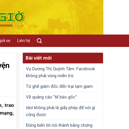
iới xe
Liên hệ
Bài viết mới
yện
Vụ Dương Thị Quỳnh Tâm: Facebook
không phải vùng miễn trừ
Từ ghế giám đốc đến trại tạm giam
Về quảng cáo “tế bào gốc”
, trao
Idol không phải là giấy phép để nói gì
 mạng,
cũng được
Đừng biến lời nói thành bằng chứng