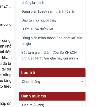
chống lại mình
/1947 –
Đừng biến livestream thành tòa án
Đầu tư cho người thầy
ai cùng
Điểm 10 và điểm liệt
Đừng biến mình thành “loa phát lại” của
ó công,
tin giả
ảnh khó
ai tiến
Bắt tạm giam Giám đốc Sở KH&CN
, khám
tỉnh Bắc Ninh: Giữ ghế hay giữ mình?
ĩ đã tư
 tại sự
Lưu trữ
ức năng
Lưu
ao tặng
trữ
5 triệu
Danh mục tin
thập đỏ
Tin tức
(7.399)