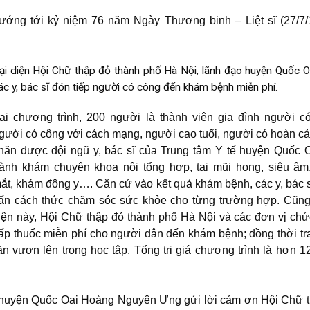
hướng tới kỷ niệm 76 năm Ngày Thương binh – Liệt sĩ (27/7
ại diện Hội Chữ thập đỏ thành phố Hà Nội, lãnh đạo huyện Quốc O
ác y, bác sĩ đón tiếp người có công đến khám bệnh miễn phí.
ại chương trình, 200 người là thành viên gia đình người c
gười có công với cách mạng, người cao tuổi, người có hoàn c
hăn được đội ngũ y, bác sĩ của Trung tâm Y tế huyện Quốc O
ành khám chuyên khoa nội tổng hợp, tai mũi họng, siêu âm
ắt, khám đông y…. Căn cứ vào kết quả khám bệnh, các y, bác s
ấn cách thức chăm sóc sức khỏe cho từng trường hợp. Cũng
iện này, Hội Chữ thập đỏ thành phố Hà Nội và các đơn vị ch
ấp thuốc miễn phí cho người dân đến khám bệnh; đồng thời tr
 vươn lên trong học tập. Tổng trị giá chương trình là hơn 12
D huyện Quốc Oai Hoàng Nguyên Ưng gửi lời cảm ơn Hội Chữ 