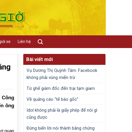
iới xe
Liên hệ
Bài viết mới
ằng
Vụ Dương Thị Quỳnh Tâm: Facebook
không phải vùng miễn trừ
Từ ghế giám đốc đến trại tạm giam
T Công
Về quảng cáo “tế bào gốc”
ến ông
Idol không phải là giấy phép để nói gì
cũng được
Đừng biến lời nói thành bằng chứng
cơ quan