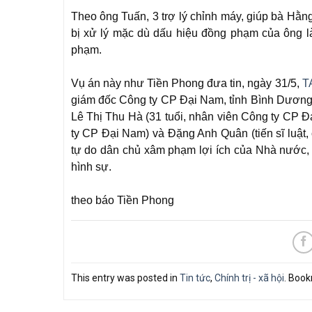
Theo ông Tuấn, 3 trợ lý chỉnh máy, giúp bà Hằng
bị xử lý mặc dù dấu hiệu đồng phạm của ông là
phạm.
Vụ án này như Tiền Phong đưa tin, ngày 31/5,
T
giám đốc Công ty CP Đại Nam, tỉnh Bình Dương) 
Lê Thị Thu Hà (31 tuổi, nhân viên Công ty CP 
ty CP Đại Nam) và Đặng Anh Quân (tiến sĩ luật, 
tự do dân chủ xâm phạm lợi ích của Nhà nước, q
hình sự.
theo báo Tiền Phong
This entry was posted in
Tin tức
,
Chính trị - xã hội
. Boo