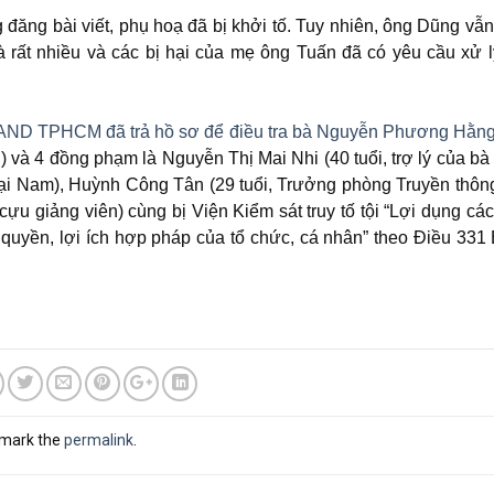
 đăng bài viết, phụ hoạ đã bị khởi tố. Tuy nhiên, ông Dũng vẫ
 rất nhiều và các bị hại của mẹ ông Tuấn đã có yêu cầu xử 
AND TPHCM đã trả hồ sơ để điều tra bà Nguyễn Phương Hằn
và 4 đồng phạm là Nguyễn Thị Mai Nhi (40 tuổi, trợ lý của bà
Đại Nam), Huỳnh Công Tân (29 tuổi, Trưởng phòng Truyền thô
cựu giảng viên) cùng bị Viện Kiểm sát truy tố tội “Lợi dụng cá
uyền, lợi ích hợp pháp của tổ chức, cá nhân” theo Điều 331 
kmark the
permalink
.