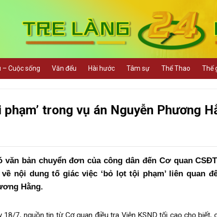
u – Cuộc sống
Văn đểu
Hài hước
Tâm sự
Thể Thao
Thế g
tội phạm’ trong vụ án Nguyễn Phương H
có văn bản chuyển đơn của công dân đến Cơ quan CSĐ
ề nội dung tố giác việc ‘bỏ lọt tội phạm’ liên quan đ
ương Hằng.
 18/7, nguồn tin từ Cơ quan điều tra Viện KSND tối cao cho biết, 