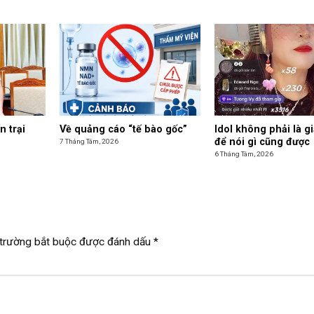
n trại
Về quảng cáo “tế bào gốc”
Idol không phải là g
để nói gì cũng được
7 Tháng Tám, 2026
6 Tháng Tám, 2026
trường bắt buộc được đánh dấu
*