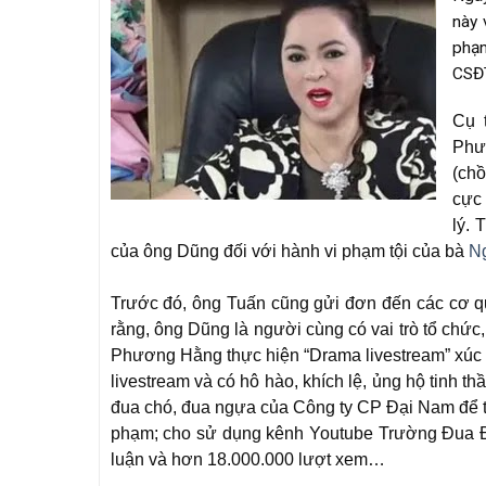
này 
phạm
CSĐT
Cụ 
Phư
(ch
cực 
lý.
của ông Dũng đối với hành vi phạm tội của bà
N
Trước đó, ông Tuấn cũng gửi đơn đến các cơ qu
rằng, ông Dũng là người cùng có vai trò tổ chức
Phương Hằng thực hiện “Drama livestream” xúc
livestream và có hô hào, khích lệ, ủng hộ tinh
đua chó, đua ngựa của Công ty CP Đại Nam để t
phạm; cho sử dụng kênh Youtube Trường Đua Đại
luận và hơn 18.000.000 lượt xem…