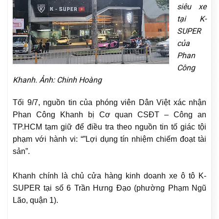
siêu xe
tại K-
SUPER
của
Phan
Công
Khanh. Ảnh: Chinh Hoàng
Tối 9/7, nguồn tin của phóng viên Dân Việt xác nhận
Phan Công Khanh bị Cơ quan CSĐT – Công an
TP.HCM tạm giữ để điều tra theo nguồn tin tố giác tội
phạm với hành vi: “”Lợi dụng tín nhiệm chiếm đoạt tài
sản”.
Khanh chính là chủ cửa hàng kinh doanh xe ô tô K-
SUPER tại số 6 Trần Hưng Đạo (phường Phạm Ngũ
Lão, quận 1).