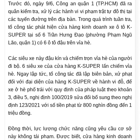
Trước đó, ngày 9/6, Công an quận 1 (TP.HCM) đã ra
quân kiểm tra, xử lý các hành vi vi phạm trật tự đô thị tại
các tuyến đường trên địa bàn. Trong quá trình tuần tra,
tổ công tác phát hiện cửa hàng kinh doanh xe ô tô K-
SUPER tại số 6 Trần Hưng Đạo (phường Phạm Ngũ
Lão, quận 1) có 6 ô tô đậu trên vỉa hè.
Các siêu xe này đậu kín và chiếm trọn vỉa hè của người
đi bộ. 6 siêu xe của cửa hàng K-SUPER lấn chiếm vỉa
hè. Ngay lập tức, tổ công tác đã lập biên bản, xử phạt
đối với đại diện của hàng K-SUPER về hành vi đỗ, để
xe ở hè phố trái với quy định của pháp luật theo khoản
3, điều 5, nghị định 100/2019 sửa đổi bổ sung theo nghị
định 123/2021 với số tiền phạt từ 800 nghìn đồng đến 1
triệu đồng.
Đồng thời, lực lượng chức năng cũng yêu cầu cơ sở
này không tái phạm. Được biết, cửa hàng kinh doanh