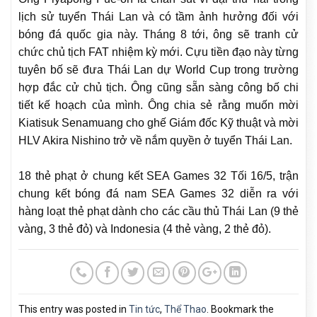
lịch sử tuyển Thái Lan và có tầm ảnh hưởng đối với
bóng đá quốc gia này. Tháng 8 tới, ông sẽ tranh cử
chức chủ tịch FAT nhiệm kỳ mới. Cựu tiền đạo này từng
tuyên bố sẽ đưa Thái Lan dự World Cup trong trường
hợp đắc cử chủ tịch. Ông cũng sẵn sàng công bố chi
tiết kế hoạch của mình. Ông chia sẻ rằng muốn mời
Kiatisuk Senamuang cho ghế Giám đốc Kỹ thuật và mời
HLV Akira Nishino trở về nắm quyền ở tuyển Thái Lan.
18 thẻ phạt ở chung kết SEA Games 32 Tối 16/5, trận
chung kết bóng đá nam SEA Games 32 diễn ra với
hàng loạt thẻ phạt dành cho các cầu thủ Thái Lan (9 thẻ
vàng, 3 thẻ đỏ) và Indonesia (4 thẻ vàng, 2 thẻ đỏ).
This entry was posted in
Tin tức
,
Thể Thao
. Bookmark the