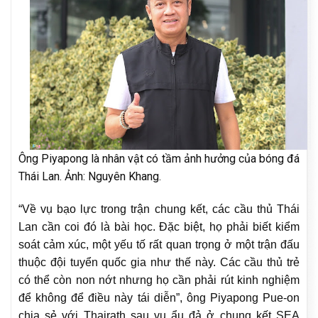
Ông Piyapong là nhân vật có tầm ảnh hưởng của bóng đá
Thái Lan. Ảnh: Nguyên Khang.
“Về vụ bạo lực trong trận chung kết, các cầu thủ Thái
Lan cần coi đó là bài học. Đặc biệt, họ phải biết kiểm
soát cảm xúc, một yếu tố rất quan trọng ở một trận đấu
thuộc đội tuyển quốc gia như thế này. Các cầu thủ trẻ
có thể còn non nớt nhưng họ cần phải rút kinh nghiệm
để không để điều này tái diễn”, ông Piyapong Pue-on
chia sẻ với Thairath sau vụ ẩu đả ở chung kết SEA