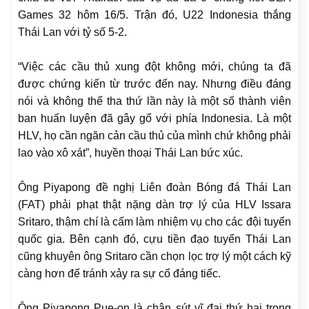
Games 32 hôm 16/5. Trận đó, U22 Indonesia thắng
Thái Lan với tỷ số 5-2.
“Việc các cầu thủ xung đột không mới, chúng ta đã
được chứng kiến từ trước đến nay. Nhưng điều đáng
nói và không thể tha thứ lần này là một số thành viên
ban huấn luyện đã gây gổ với phía Indonesia. Là một
HLV, họ cần ngăn cản cầu thủ của mình chứ không phải
lao vào xô xát”, huyền thoại Thái Lan bức xúc.
Ông Piyapong đề nghị Liên đoàn Bóng đá Thái Lan
(FAT) phải phạt thật nặng dàn trợ lý của HLV Issara
Sritaro, thậm chí là cấm làm nhiệm vụ cho các đội tuyển
quốc gia. Bên cạnh đó, cựu tiền đạo tuyển Thái Lan
cũng khuyên ông Sritaro cần chọn lọc trợ lý một cách kỹ
càng hơn để tránh xảy ra sự cố đáng tiếc.
Ông Piyapong Pue-on là chân sút vĩ đại thứ hai trong