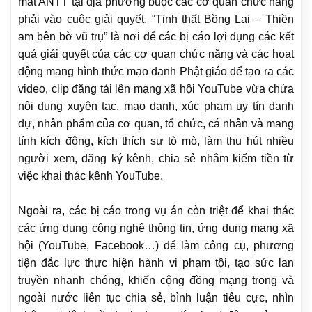
mất ANTT tại địa phương buộc các cơ quan chức năng
phải vào cuộc giải quyết. “Tịnh thất Bồng Lai – Thiền
am bên bờ vũ trụ” là nơi để các bị cáo lợi dụng các kết
quả giải quyết của các cơ quan chức năng và các hoạt
động mang hình thức mạo danh Phật giáo để tạo ra các
video, clip đăng tải lên mạng xã hội YouTube vừa chứa
nội dung xuyên tạc, mạo danh, xúc phạm uy tín danh
dự, nhân phẩm của cơ quan, tổ chức, cá nhân và mang
tính kích động, kích thích sự tò mò, làm thu hút nhiều
người xem, đăng ký kênh, chia sẻ nhằm kiếm tiền từ
việc khai thác kênh YouTube.
Ngoài ra, các bị cáo trong vụ án còn triệt để khai thác
các ứng dụng công nghệ thông tin, ứng dụng mạng xã
hội (YouTube, Facebook…) để làm công cụ, phương
tiện đắc lực thực hiện hành vi phạm tội, tạo sức lan
truyền nhanh chóng, khiến cộng đồng mạng trong và
ngoài nước liên tục chia sẻ, bình luận tiêu cực, nhìn