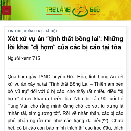
Skip
to
content
TIN TỨC
,
CHÍNH TRỊ - XÃ HỘI
Xét xử vụ án “tịnh thất bồng lai’: Những
lời khai “dị hợm” của các bị cáo tại tòa
Người xem: 715
Qua hai ngày TAND huyện Đức Hòa, tỉnh Long An xét
xử vụ án xảy ra tại “Tịnh thất Bồng Lai – Thiền am bên
bờ vũ trụ” đối với 6 bị cáo, cho thấy rất nhiều điều “dị
hợm” được khai ra trước tòa. Như bị cáo 90 tuổi Lê
Tùng Vân cho rằng mình đang chờ có vợ, tự xưng là
“nhân tài, tấm gương tốt”. Rồi về nhân thân, các bị cáo
phủ nhận người mẹ như cáo trạng đã nêu(!?). Chưa
hết, có bị cáo còn bảo mình thích thì cạo trọc đầu, thích