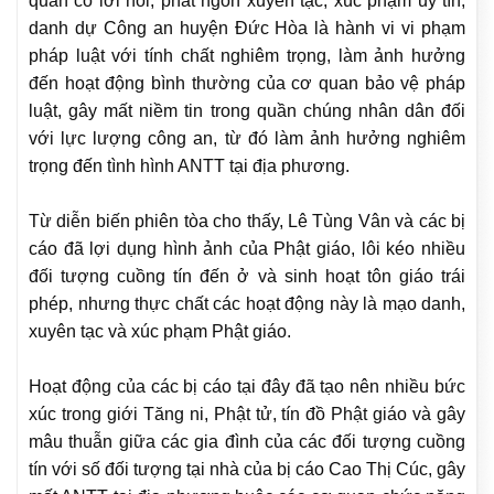
quan có lời nói, phát ngôn xuyên tạc, xúc phạm uy tín,
danh dự Công an huyện Đức Hòa là hành vi vi phạm
pháp luật với tính chất nghiêm trọng, làm ảnh hưởng
đến hoạt động bình thường của cơ quan bảo vệ pháp
luật, gây mất niềm tin trong quần chúng nhân dân đối
với lực lượng công an, từ đó làm ảnh hưởng nghiêm
trọng đến tình hình ANTT tại địa phương.
Từ diễn biến phiên tòa cho thấy, Lê Tùng Vân và các bị
cáo đã lợi dụng hình ảnh của Phật giáo, lôi kéo nhiều
đối tượng cuồng tín đến ở và sinh hoạt tôn giáo trái
phép, nhưng thực chất các hoạt động này là mạo danh,
xuyên tạc và xúc phạm Phật giáo.
Hoạt động của các bị cáo tại đây đã tạo nên nhiều bức
xúc trong giới Tăng ni, Phật tử, tín đồ Phật giáo và gây
mâu thuẫn giữa các gia đình của các đối tượng cuồng
tín với số đối tượng tại nhà của bị cáo Cao Thị Cúc, gây