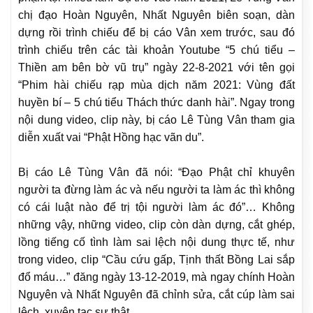
chị đạo Hoàn Nguyên, Nhất Nguyên biên soạn, dàn
dựng rồi trình chiếu để bị cáo Vân xem trước, sau đó
trình chiếu trên các tài khoản Youtube “5 chú tiểu –
Thiền am bên bờ vũ trụ” ngày 22-8-2021 với tên gọi
“Phim hài chiếu rạp mùa dịch năm 2021: Vùng đất
huyền bí – 5 chú tiểu Thách thức danh hài”. Ngay trong
nội dung video, clip này, bị cáo Lê Tùng Vân tham gia
diễn xuất vai “Phật Hồng hạc vãn du”.
Bị cáo Lê Tùng Vân đã nói: “Đạo Phật chỉ khuyên
người ta đừng làm ác và nếu người ta làm ác thì không
có cái luật nào để trị tội người làm ác đó”… Không
những vậy, những video, clip còn dàn dựng, cắt ghép,
lồng tiếng cố tình làm sai lệch nội dung thực tế, như
trong video, clip “Cầu cứu gấp, Tịnh thất Bồng Lai sắp
đổ máu…” đăng ngày 13-12-2019, mà ngay chính Hoàn
Nguyên và Nhất Nguyên đã chỉnh sửa, cắt cúp làm sai
lệch, xuyên tạc sự thật.