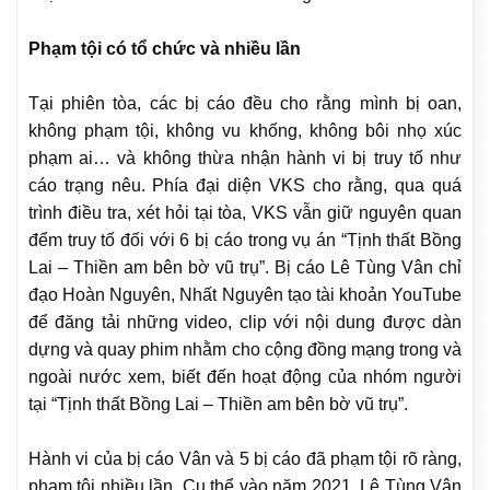
Phạm tội có tổ chức và nhiều lần
Tại phiên tòa, các bị cáo đều cho rằng mình bị oan,
không phạm tội, không vu khống, không bôi nhọ xúc
phạm ai… và không thừa nhận hành vi bị truy tố như
cáo trạng nêu. Phía đại diện VKS cho rằng, qua quá
trình điều tra, xét hỏi tại tòa, VKS vẫn giữ nguyên quan
đểm truy tố đối với 6 bị cáo trong vụ án “Tịnh thất Bồng
Lai – Thiền am bên bờ vũ trụ”. Bị cáo Lê Tùng Vân chỉ
đạo Hoàn Nguyên, Nhất Nguyên tạo tài khoản YouTube
để đăng tải những video, clip với nội dung được dàn
dựng và quay phim nhằm cho cộng đồng mạng trong và
ngoài nước xem, biết đến hoạt động của nhóm người
tại “Tịnh thất Bồng Lai – Thiền am bên bờ vũ trụ”.
Hành vi của bị cáo Vân và 5 bị cáo đã phạm tội rõ ràng,
phạm tội nhiều lần. Cụ thể vào năm 2021, Lê Tùng Vân