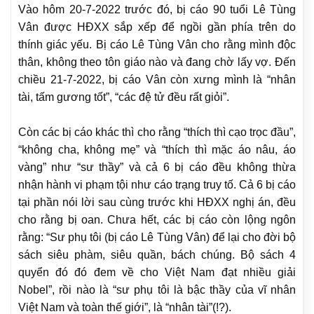
Vào hôm 20-7-2022 trước đó, bị cáo 90 tuổi Lê Tùng
Vân được HĐXX sắp xếp để ngồi gần phía trên do
thính giác yếu. Bị cáo Lê Tùng Vân cho rằng mình độc
thân, không theo tôn giáo nào và đang chờ lấy vợ. Đến
chiều 21-7-2022, bị cáo Vân còn xưng mình là “nhân
tài, tấm gương tốt”, “các đệ tử đều rất giỏi”.
Còn các bị cáo khác thì cho rằng “thích thì cạo trọc đầu”,
“không cha, không mẹ” và “thích thì mặc áo nâu, áo
vàng” như “sư thầy” và cả 6 bị cáo đều không thừa
nhận hành vi phạm tội như cáo trạng truy tố. Cả 6 bị cáo
tại phần nói lời sau cùng trước khi HĐXX nghị án, đều
cho rằng bị oan. Chưa hết, các bị cáo còn lộng ngôn
rằng: “Sư phụ tôi (bị cáo Lê Tùng Vân) để lại cho đời bộ
sách siêu phàm, siêu quần, bách chúng. Bộ sách 4
quyển đó đó đem về cho Việt Nam đạt nhiều giải
Nobel”, rồi nào là “sư phụ tôi là bậc thầy của vĩ nhân
Việt Nam và toàn thế giới”, là “nhân tài”(!?).