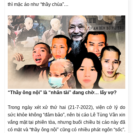
thì mặc áo như “thầy chùa”…
“Thầy ông nội” là “nhân tài” đang chờ… lấy vợ?
Trong ngày xét xử thứ hai (21-7-2022), viện cớ lý do
sức khỏe không “đảm bảo”, nên bị cáo Lê Tùng Vân xin
vắng mặt tại phiên tòa, nhưng buổi chiều bị cáo này đã
có mặt và “thầy ông nội” cũng có nhiều phát ngôn “sốc”.