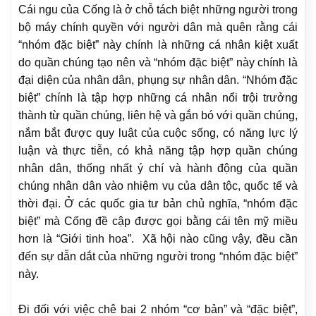
Cái ngu của Cống là ở chỗ tách biệt những người trong
bộ máy chính quyền với người dân mà quên rằng cái
“nhóm đặc biệt” này chính là những cá nhân kiệt xuất
do quần chúng tạo nên và “nhóm đặc biệt” này chính là
đại diện của nhân dân, phụng sự nhân dân. “Nhóm đặc
biệt” chính là tập hợp những cá nhân nổi trội trưởng
thành từ quần chúng, liên hệ và gắn bó với quần chúng,
nắm bắt được quy luật của cuộc sống, có năng lực lý
luận và thực tiễn, có khả năng tập hợp quần chúng
nhân dân, thống nhất ý chí và hành động của quần
chúng nhân dân vào nhiệm vụ của dân tộc, quốc tế và
thời đại. Ở các quốc gia tư bản chủ nghĩa, “nhóm đặc
biệt” mà Cống đề cập được gọi bằng cái tên mỹ miều
hơn là “Giới tinh hoa”. Xã hội nào cũng vậy, đều cần
đến sự dẫn dắt của những người trong “nhóm đặc biệt”
này.
Đi đối với việc chê bai
2 nhóm “cơ bản” và “đặc biệt”,