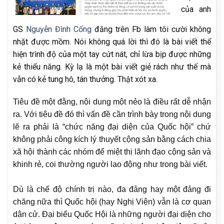
của anh
GS
Nguyễn Đình Cống
đăng trên Fb làm tôi cười không
nhặt được mồm. Nói không quá lời thì đó là bài viết thể
hiện trình độ của một tay cứt nát, chỉ lừa bịp được những
kẻ thiểu năng. Kỳ lạ là một bài viết giẻ rách như thế mà
vẫn có kẻ tung hô, tán thưởng. Thật xót xa.
Tiêu đề một đằng, nội dung một nẻo là điều rất dễ nhận
ra. Với tiêu đề đó thì vấn đề cần trình bày trong nội dung
lẽ ra phải là “chức năng đại diện của Quốc hội” chứ
không phải công kích lý thuyết cộng sản bằng cách chia
xã hội thành các nhóm để miệt thị lãnh đạo cộng sản và
khinh rẻ, coi thường người lao động như trong bài viết.
Dù là chế độ chính trị nào, đa đảng hay một đảng đi
chăng nữa thì Quốc hội
(hay Nghị Viện) vẫn là cơ quan
dân cử. Đại biểu Quốc Hội là những người đại diện cho