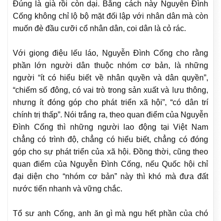
Đúng là già rồi còn dại. Bằng cách này Nguyễn Đình
Cống không chỉ lộ bộ mặt đối lập với nhân dân mà còn
muốn đè đầu cưỡi cổ nhân dân, coi dân là cỏ rác.
Với giọng điệu lếu láo,
Nguyễn Đình Cống cho rằng
phần lớn người dân thuộc nhóm cơ bản, là những
người “ít có hiểu biết về nhân quyền và dân quyền”,
“chiếm số đông, có vai trò trong sản xuất và lưu thông,
nhưng ít đóng góp cho phát triển xã hội”, “có dân trí
chính trị thấp”. Nói trắng ra, theo quan điểm của Nguyễn
Đình Cống thì những người lao động tại Việt Nam
chẳng có trình độ, chẳng có hiểu biết, chẳng có đóng
góp cho sự phát triển của xã hội. Đồng thời, cũng theo
quan điểm của Nguyễn Đình Cống, nếu Quốc hội chỉ
đại diện cho “nhóm cơ bản” này thì khó mà đưa đất
nước tiến nhanh và vững chắc.
Tổ sư anh Cống, anh ăn gì mà ngu hết phần của chó