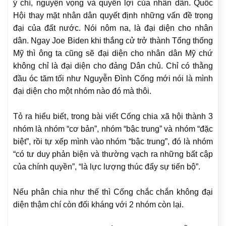
ý chí, nguyện vọng và quyền lợi của nhân dân. Quốc
Hội thay mặt nhân dân quyết định những vấn đề trọng
đại của đất nước. Nói nôm na, là đại diện cho nhân
dân. Ngay Joe Biden khi thắng cử trở thành Tổng thống
Mỹ thì ông ta cũng sẽ đại diện cho nhân dân Mỹ chứ
không chỉ là đại diện cho đảng Dân chủ.
Chỉ có thằng
đầu óc tăm tối như Nguyễn Đình Cống mới nói là mình
đại diện cho một nhóm nào đó mà thôi.
Tỏ ra hiểu biết, trong bài viết Cống
chia xã hội thành
3
nhóm là nhóm “cơ bản”, nhóm “bậc trung” và nhóm “đặc
biệt”, rồi
tự xếp mình vào nhóm “bậc trung”, đó là nhóm
“có tư duy phản biện và thường vạch ra những bất cập
của chính quyền”, “là lực lượng thúc đẩy sự tiến bộ”.
Nếu phân chia như thế thì Cống chắc chắn không đại
diện thậm chí còn đối kháng với 2 nhóm còn lại.