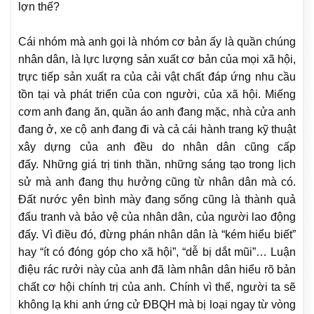
lợn thế?
Cái nhóm mà anh gọi là nhóm cơ bản ấy là quần chúng
nhân dân, là lực lượng sản xuất cơ bản của mọi xã hội,
trực tiếp sản xuất ra của cải vật chất đáp ứng nhu cầu
tồn tại và phát triển của con người, của xã hội. Miếng
cơm anh đang ăn, quần áo anh đang mặc, nhà cửa anh
đang ở, xe cộ anh đang đi và cả cái hành trang kỹ thuật
xây dựng của anh đều do nhân dân cũng cấp
đấy. Những giá trị tinh thần, những sáng tạo trong lịch
sử mà anh đang thụ hưởng cũng từ nhân dân mà có.
Đất nước yên bình mày đang sống cũng là thành quả
đấu tranh và bảo vệ của nhân dân, của người lao động
đấy. Vì điều đó, đừng phán nhân dân là “kém hiểu biết”
hay “ít có đóng góp cho xã hội”, “dễ bị dắt mũi”… Luận
điệu rác rưởi này của anh đã làm nhân dân hiểu rõ bản
chất cơ hội chính trị của anh. Chính vì thế, người ta sẽ
không lạ khi anh ứng cử ĐBQH mà bị loại ngay từ vòng