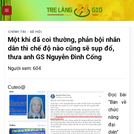
Skip
to
content
CHÍNH TRỊ - XÃ HỘI
Một khi đã coi thường, phản bội nhân
dân thì chế độ nào cũng sẽ sụp đổ,
thưa anh GS Nguyễn Đình Cống
Người xem: 604
Cuteo@
Đọc bài
“Bàn về
chức
năng
đại
diện”