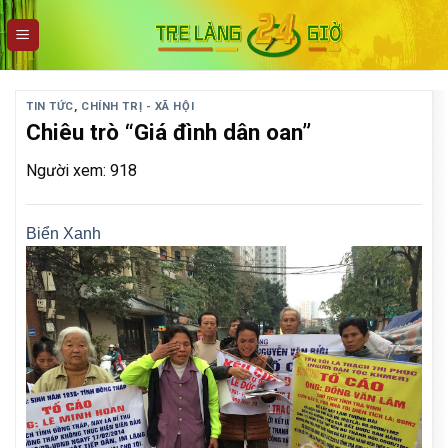
Skip
to
content
TIN TỨC
,
CHÍNH TRỊ - XÃ HỘI
Chiêu trò “Giá đình dân oan”
Người xem: 918
Biển Xanh