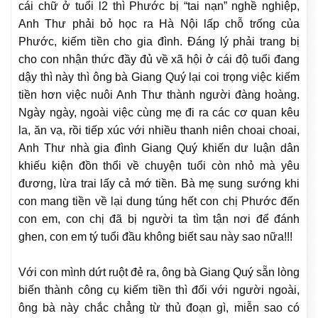
cái chữ ở tuổi l2 thì Phước bị “tai nạn” nghề nghiệp,
Anh Thư phải bỏ học ra Hà Nội lấp chỗ trống của
Phước, kiếm tiền cho gia đình. Đáng lý phải trang bị
cho con nhận thức đầy đủ về xã hội ở cái độ tuổi đang
dậy thì này thì ông bà Giang Quý lại coi trọng việc kiếm
tiền hơn việc nuôi Anh Thư thành người đàng hoàng.
Ngày ngày, ngoài việc cùng mẹ đi ra các cơ quan kêu
la, ăn vạ, rồi tiếp xúc với nhiều thanh niên choai choai,
Anh Thư nhà gia đình Giang Quý khiến dư luận dân
khiếu kiện đồn thổi về chuyện tuổi còn nhỏ mà yêu
đương, lừa trai lấy cả mớ tiền. Bà mẹ sung sướng khi
con mang tiền về lại dung túng hết con chị Phước đến
con em, con chị đã bị người ta tìm tận nơi để đánh
ghen, con em tý tuổi đầu không biết sau này sao nữa!!!
Với con mình dứt ruột đẻ ra, ông bà Giang Quý sẵn lòng
biến thành công cụ kiếm tiền thì đối với người ngoài,
ông bà này chắc chẳng từ thủ đoạn gì, miễn sao có