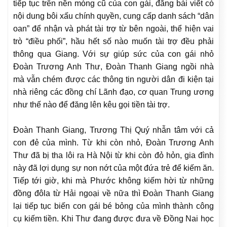
tiếp tục trên nền móng cũ của con gái, đăng bài viết có
nội dung bôi xấu chính quyền, cung cấp danh sách “dân
oan” để nhận và phát tài trợ từ bên ngoài, thể hiện vai
trò “điều phối”, hầu hết số nào muốn tài trợ đều phải
thông qua Giang. Với sự giúp sức của con gái nhỏ
Đoàn Trương Anh Thư, Đoàn Thanh Giang ngồi nhà
mà vẫn chém được các thông tin người dân đi kiện tại
nhà riêng các đồng chí Lãnh đạo, cơ quan Trung ương
như thế nào để đăng lên kêu gọi tiền tài trợ.
Đoàn Thanh Giang, Trương Thị Quý nhẫn tâm với cả
con đẻ của mình. Từ khi còn nhỏ, Đoàn Trương Anh
Thư đã bị tha lôi ra Hà Nội từ khi còn đỏ hỏn, gia đình
này đã lợi dụng sự non nớt của một đứa trẻ để kiếm ăn.
Tiếp tới giờ, khi mà Phước không kiếm hời từ những
đồng đôla từ Hải ngoại về nữa thì Đoàn Thanh Giang
lại tiếp tục biến con gái bé bỏng của mình thành công
cụ kiếm tiền. Khi Thư đang được đưa về Đồng Nai học