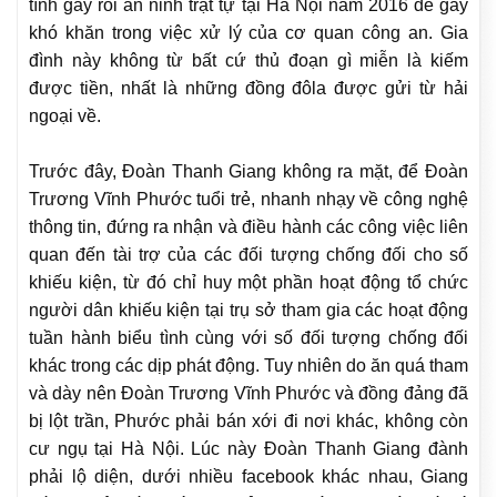
tình gây rối an ninh trật tự tại Hà Nội năm 2016 để gây
khó khăn trong việc xử lý của cơ quan công an. Gia
đình này không từ bất cứ thủ đoạn gì miễn là kiếm
được tiền, nhất là những đồng đôla được gửi từ hải
ngoại về.
Trước đây, Đoàn Thanh Giang không ra mặt, để Đoàn
Trương Vĩnh Phước tuổi trẻ, nhanh nhạy về công nghệ
thông tin, đứng ra nhận và điều hành các công việc liên
quan đến tài trợ của các đối tượng chống đối cho số
khiếu kiện, từ đó chỉ huy một phần hoạt động tổ chức
người dân khiếu kiện tại trụ sở tham gia các hoạt động
tuần hành biểu tình cùng với số đối tượng chống đối
khác trong các dịp phát động. Tuy nhiên do ăn quá tham
và dày nên Đoàn Trương Vĩnh Phước và đồng đảng đã
bị lột trần, Phước phải bán xới đi nơi khác, không còn
cư ngụ tại Hà Nội. Lúc này Đoàn Thanh Giang đành
phải lộ diện, dưới nhiều facebook khác nhau, Giang