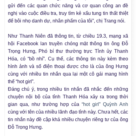
gửi đến các quan chức năng và cơ quan công an đề
nghị vào cuộc điều tra, truy tìm kẻ xấu tung tin thất thiệt
để bôi nhọ danh dự, nhân phẩm của tôi”, chị Trang nói.
Như Thanh Niên đã thông tin, từ chiều 19.3, mạng xã
hội Facebook lan truyền chóng mặt thông tin ông Đỗ
Trọng Hưng, Phó bí thư thường trực Tỉnh ủy Thanh
Hóa, có “bồ nhí”. Cụ thể, các thông tin này kèm theo
hình ảnh và số điện thoại được cho là của ông Hưng
cùng với nhiều tin nhắn qua lại một cô gái mang hình
thể “hot girl”.
Đáng chú ý, trong nhiều tin nhắn đã nhắc đến những
chuyện nội bộ của tỉnh Thanh Hóa xảy ra trong thời
gian qua, như trường hợp của
“hot girl” Quỳnh Anh
cùng với tên của nhiều lãnh đạo tỉnh này. Chưa hết, các
tin nhắn này đề cập khá nhiều chuyện riêng tư của ông
Đỗ Trọng Hưng.