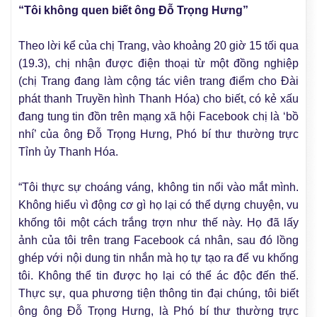
“Tôi không quen biết ông Đỗ Trọng Hưng”
Theo lời kể của chị Trang, vào khoảng 20 giờ 15 tối qua
(19.3), chị nhận được điện thoại từ một đồng nghiệp
(chị Trang đang làm cộng tác viên trang điểm cho Đài
phát thanh Truyền hình Thanh Hóa) cho biết, có kẻ xấu
đang tung tin đồn trên mạng xã hội Facebook chị là ‘bồ
nhí’ của ông Đỗ Trọng Hưng, Phó bí thư thường trực
Tỉnh ủy Thanh Hóa.
“Tôi thực sự choáng váng, không tin nổi vào mắt mình.
Không hiểu vì động cơ gì họ lại có thể dựng chuyện, vu
khống tôi một cách trắng trợn như thế này. Họ đã lấy
ảnh của tôi trên trang Facebook cá nhân, sau đó lồng
ghép với nội dung tin nhắn mà họ tự tạo ra để vu khống
tôi. Không thể tin được họ lại có thể ác độc đến thế.
Thực sự, qua phương tiện thông tin đại chúng, tôi biết
ông ông Đỗ Trọng Hưng, là Phó bí thư thường trực