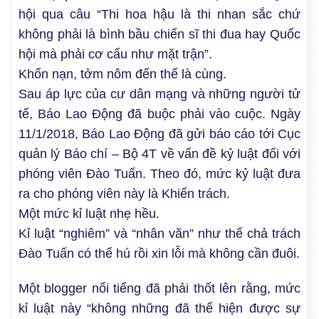
hội qua câu “Thi hoa hậu là thi nhan sắc chứ
không phải là bình bầu chiến sĩ thi đua hay Quốc
hội mà phải cơ cấu như mặt trận”.
Khốn nạn, tởm nôm đến thế là cùng.
Sau áp lực của cư dân mạng và những người tử
tế, Báo Lao Động đã buộc phải vào cuộc. Ngày
11/1/2018, Báo Lao Động đã gửi báo cáo tới Cục
quản lý Báo chí – Bộ 4T về vấn đề kỷ luật đối với
phóng viên Đào Tuấn. Theo đó, mức kỷ luật đưa
ra cho phóng viên này là Khiển trách.
Một mức kỉ luật nhẹ hều.
Kỉ luật “nghiêm” và “nhân văn” như thế chả trách
Đào Tuấn có thể hú rồi xin lỗi mà không cần đuôi.
Một blogger nổi tiếng đã phải thốt lên rằng, mức
kỉ luật này “không những đã thể hiện được sự