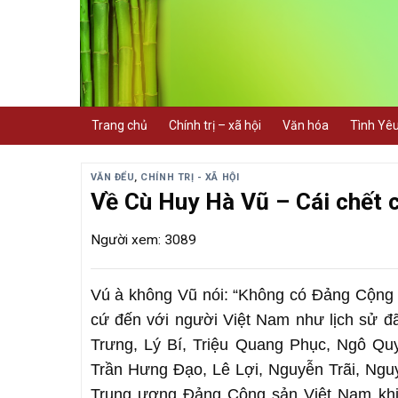
Skip
to
content
Trang chủ
Chính trị – xã hội
Văn hóa
Tình Yê
VĂN ĐỂU
,
CHÍNH TRỊ - XÃ HỘI
Về Cù Huy Hà Vũ – Cái chết c
Người xem: 3089
Vú à không Vũ nói: “Không có Đảng Cộng s
cứ đến với người Việt Nam như lịch sử 
Trưng, Lý Bí, Triệu Quang Phục, Ngô Qu
Trần Hưng Đạo, Lê Lợi, Nguyễn Trãi, Ngu
Trung ương Đảng Cộng sản Việt Nam khi 