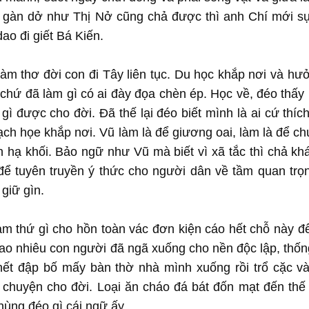
 gàn dở như Thị Nở cũng chả được thì anh Chí mới sự
dao đi giết Bá Kiến.
àm thơ đời con đi Tây liên tục. Du học khắp nơi và hư
chứ đã làm gì có ai đày đọa chèn ép. Học về, đéo thấy 
gì được cho đời. Đã thế lại đéo biết mình là ai cứ thíc
h họe khắp nơi. Vũ làm là để giương oai, làm là để ch
ên hạ khối. Bảo ngữ như Vũ mà biết vì xã tắc thì chả kh
để tuyên truyền ý thức cho người dân về tầm quan trọ
 giữ gìn.
m thứ gì cho hồn toàn vác đơn kiện cáo hết chỗ này đ
o nhiêu con người đã ngã xuống cho nền độc lập, thốn
 hết đập bố mấy bàn thờ nhà mình xuống rồi trổ cặc v
 chuyện cho đời. Loại ăn cháo đá bát đốn mạt đến thế 
 hùng đéo gì cái ngữ ấy.