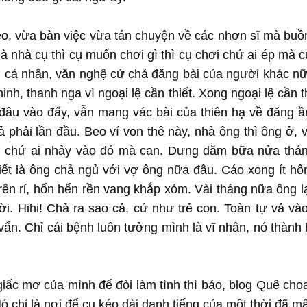
eo, vừa bàn việc vừa tán chuyện về các nhơn sĩ mà buồ
là nhà cụ thì cụ muốn chơi gì thì cụ chơi chứ ai ép mà 
ểu cá nhân, văn nghệ cứ chả đăng bài của người khác nữ
nh, thanh nga vì ngoại lệ cần thiết. Xong ngoại lệ cần th
lại đâu vào đấy, vẫn mang vác bài của thiên hạ về đăng 
ả phải lần đầu. Beo ví von thê này, nhà ông thì ông ở, 
ông chứ ai nhảy vào đó mà can. Dưng dăm bữa nửa thá
iết là ông chả ngủ với vợ ông nữa đâu. Cáo xong ít h
rên rỉ, hổn hển rền vang khắp xóm. Vài tháng nữa ông lạ
ời. Hihi! Chả ra sao cả, cứ như trẻ con. Toàn tự vả v
ẩn. Chỉ cái bệnh luôn tưởng mình là vĩ nhân, nó thành b
iấc mơ của mình để đòi làm tình thì bảo, blog Quê cho
ó chỉ là nơi để cụ kéo dài danh tiếng của một thời đã 