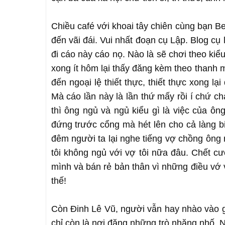
Chiều café với khoai tây chiên cùng bạn B
đến vãi đái. Vui nhất đoạn cụ Lập. Blog cụ 
đi cáo này cáo nọ. Nào là sẽ chơi theo ki
xong ít hôm lại thấy đăng kèm theo thanh mi
đến ngoại lệ thiết thực, thiết thực xong 
Mà cáo lần này là lần thứ mấy rồi í chứ ch
thì ông ngủ và ngủ kiểu gì là việc của 
đứng trước cổng mà hét lên cho cả làng b
đêm người ta lại nghe tiếng vợ chồng ông 
tôi không ngủ với vợ tôi nữa đâu. Chết cư
mình và bán rẻ bản thân vì những điều vớ v
thế!
Còn Đinh Lê Vũ, người vẫn hay nhào vào g
chỉ còn là nơi đăng những trò nhăng nhố. N