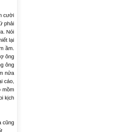
n cười
cứ phải
a. Nói
iết lại
ầm ầm.
vợ ông
ng ông
ôm nửa
i cáo,
ào mồm
i kịch
a cũng
mất…