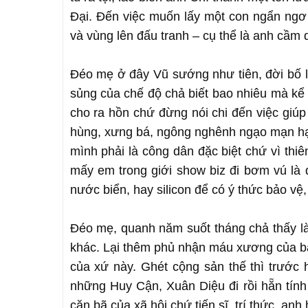
Đại. Đến việc muốn lấy một con ngẩn ngơ
và vùng lên đấu tranh – cụ thể là anh cầm 
Đéo mẹ ở đây Vũ sướng như tiên, đời bố l
sủng của chế độ chả biết bao nhiêu mà kể 
cho ra hồn chứ đừng nói chi đến việc giúp 
hùng, xưng bá, ngông nghênh ngạo mạn hạc
mình phải là công dân đặc biệt chứ vì thi
mấy em trong giới show biz đi bơm vú là 
nước biển, hay silicon để có ý thức bảo vệ,
Đéo mẹ, quanh năm suốt tháng chả thấy là
khác. Lại thêm phủ nhận máu xương của ba
của xứ này. Ghét cộng sản thế thì trước
những Huy Cận, Xuân Diệu đi rồi hẵn tính
cặn bã của xã hội chứ tiến sĩ, trí thức, anh