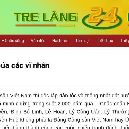
u – Cuộc sống
Văn đểu
Hài hước
Tâm sự
Thể Thao
Thế g
ủa các vĩ nhân
ản Việt Nam thì độc lập dân tộc và thống nhất đất nư
đã minh chứng trong suốt 2.000 năm qua… Chắc chắn 
yền, Đinh Bộ Lĩnh, Lê Hoàn, Lý Công Uẩn, Lý Thường
yễn Huệ không phải là Đảng Cộng sản Việt Nam hay Ủ
tiến hành thành công các cuộc chiến tranh đánh đuổ