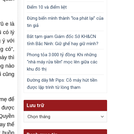
Điểm 10 và điểm liệt
Đừng biến mình thành “loa phát lại” của
ũ e là
tin giả
 có lý
Bắt tạm giam Giám đốc Sở KH&CN
 ý với
tỉnh Bắc Ninh: Giữ ghế hay giữ mình?
g có”,
Phong tỏa 3.000 tỷ đồng: Khi những
ày thì
“nhà máy rửa tiền” mọc lên giữa các
ng nào
khu đô thị
ì cũng
Đường dây Mr Pips: Cỗ máy hút tiền
được lập trình từ lòng tham
 mẹ để
Lưu trữ
g được
Lưu
 Quyền
trữ
ay thế
y buồn