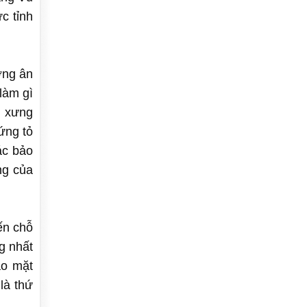
c tỉnh
ởng ân
làm gì
h xưng
ứng tỏ
ác bảo
ng của
ến chỗ
g nhất
ào mặt
là thứ