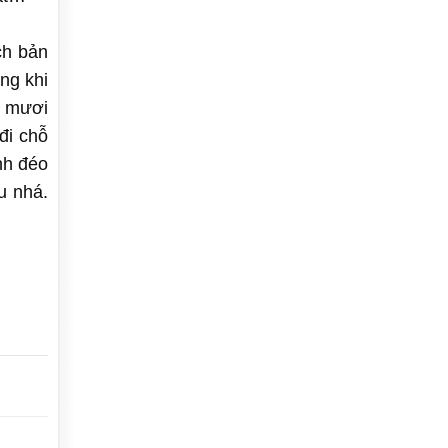
ch bản
ng khi
i mươi
đi chỗ
nh đéo
u nhá.