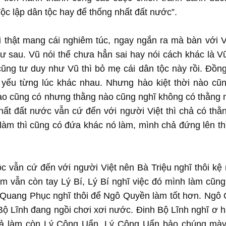
ộc lập dân tộc hay để thống nhất đất nước”.
i thật mang cái nghiêm túc, ngay ngắn ra mà bàn với V
hư sau. Vũ nói thế chưa hẳn sai hay nói cách khác là Vũ
ng tư duy như Vũ thì bỏ mẹ cái dân tộc này rồi. Đồng
yếu từng lúc khác nhau. Nhưng hào kiệt thời nào cũn
nào cũng có nhưng thằng nào cũng nghĩ không có thằng n
hất đất nước vẫn cứ đến với người Việt thì chả có thằ
làm thì cũng có đứa khác nó làm, mình chả đứng lên th
tộc vẫn cứ đến với người Việt nên Bà Triệu nghĩ thôi kệ
m vẫn còn tay Lý Bí, Lý Bí nghĩ việc đó mình làm cũn
u Quang Phục nghĩ thôi để Ngô Quyền làm tốt hơn. Ngô
Bộ Lĩnh đang ngồi chơi xơi nước. Đinh Bộ Lĩnh nghĩ ơ h
chả làm còn Lý Công Uẩn. Lý Công Uẩn bảo chúng mà