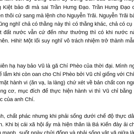
 Kiệt bảo đi mà sai Trần Hưng Đạo. Trần Hưng Đạo c
n thôi cứ sang mà lệnh cho Nguyễn Trãi. Nguyễn Trãi b
g nghĩ chả có thằng này thì có thằng khác, chả có cụ 
ất đất nước vẫn cứ đến như thường thì có khi nước n
 nên. Hihi! Một lối suy nghĩ vô trách nhiệm trở thành m
iên hạ hay bảo Vũ là gã Chí Phèo của thời đại. Mình ng
ế lắm khi còn oan cho Chí Phèo bởi Vũ chỉ giống với Ch
mặt hành vi (ăn vạ, la làng) chứ xét về bản chất con ng
ng cơ, mục đích để thực hiện hành vi thì Vũ chỉ bằng 
c của anh Chí.
ành, chất phác nhưng khi phải sống dưới chế độ thực d
. Khi bị cái xã hội ấy mà hiện thân là Bá Kiến đày ải c
lưu manh, suốt ngày chửi đổng và phải sống vật vã giữa l