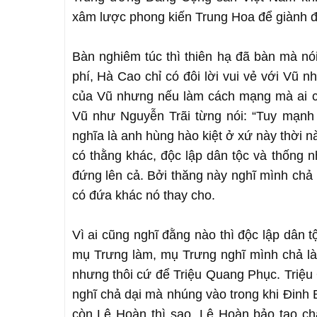
xâm lược phong kiến Trung Hoa để giành đ
Bàn nghiêm túc thì thiên hạ đã bàn mà nó
phí, Hà Cao chỉ có đôi lời vui vẻ với Vũ n
của Vũ nhưng nếu làm cách mạng mà ai cũ
Vũ như Nguyễn Trãi từng nói: “Tuy mạnh 
nghĩa là anh hùng hào kiệt ở xứ này thời 
có thằng khác, độc lập dân tộc và thống n
đứng lên cả. Bởi thăng này nghĩ mình chả 
có đứa khác nó thay cho.
Vì ai cũng nghĩ đằng nào thì độc lập dân 
mụ Trưng làm, mụ Trưng nghĩ mình chả là
nhưng thôi cứ để Triệu Quang Phục. Triệ
nghĩ chả dại mà nhúng vào trong khi Đinh 
còn Lê Hoàn thì sao. Lê Hoàn bảo tao 