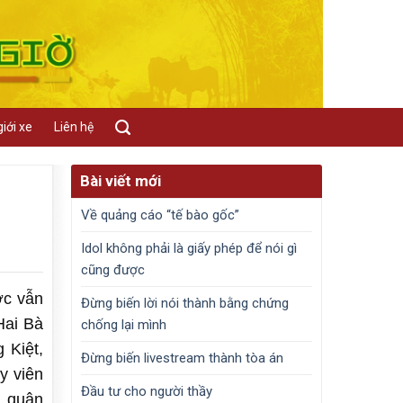
iới xe
Liên hệ
Bài viết mới
Về quảng cáo “tế bào gốc”
Idol không phải là giấy phép để nói gì
cũng được
ớc vẫn
Đừng biến lời nói thành bằng chứng
Hai Bà
chống lại mình
 Kiệt,
Đừng biến livestream thành tòa án
y viên
Đầu tư cho người thầy
i quân