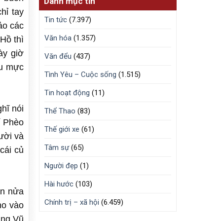
Danh mục tin
hỉ tay
Tin tức
(7.397)
ảo các
Văn hóa
(1.357)
Hồ thì
ày giờ
Văn đểu
(437)
ẫu mực
Tình Yêu – Cuộc sống
(1.515)
Tin hoạt động
(11)
hĩ nói
Thể Thao
(83)
í Phèo
Thế giới xe
(61)
ười và
Tâm sự
(65)
cái củ
Người đẹp
(1)
Hài hước
(103)
ân nửa
Chính trị – xã hội
(6.459)
ho vào
àng Vũ