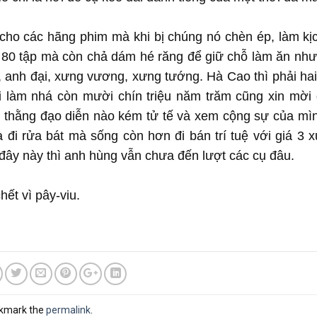
 cho các hãng phim mà khi bị chúng nó chèn ép, làm kị
h 80 tập mà còn chả dám hé răng để giữ chỗ làm ăn như
, anh đại, xưng vương, xưng tướng. Hà Cao thì phải ha
i làm nhá còn mười chín triệu năm trăm cũng xin mời 
 thằng đạo diễn nào kém tử tế và xem cộng sự của mì
à đi rửa bát mà sống còn hơn đi bán trí tuệ với giá 3 x
ây này thì anh hùng vẫn chưa đến lượt các cụ đâu.
hết vì pây-viu.
okmark the
permalink
.