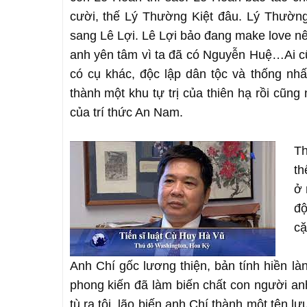
cười, thế Lý Thường Kiệt đâu. Lý Thường
sang Lê Lợi. Lê Lợi bảo đang make love nê
anh yên tâm vì ta đã có Nguyễn Huệ…Ai cũn
có cụ khác, độc lập dân tộc và thống nh
thành một khu tự trị của thiên hạ rồi cũng
của trí thức An Nam.
Th
th
ở 
độ
cặ
Anh Chí gốc lương thiện, bản tính hiền l
phong kiến đã làm biến chất con người anh
tù ra tội, lão biến anh Chí thành một tên 