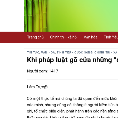
Skip
to
content
Trang chủ
Chính trị – xã hội
Văn hóa
Tình Yê
TIN TỨC
,
VĂN HÓA
,
TÌNH YÊU - CUỘC SỐNG
,
CHÍNH TRỊ - XÃ
Khi pháp luật gõ cửa những “
Người xem: 1417
Lâm Trực@
Có một thực tế mà chúng ta đã quen đến mức không 
của mình, nhưng cũng có không ít người kiếm tiền b
ghi, tổ chức biểu diễn, phát hành trên các nền tảng 
thời gian dài, không ít người xem đó như chuyện bì