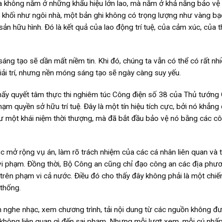
ia không nằm ở những khẩu hiệu lớn lao, mà nằm ở khả năng bảo vệ
nh khối như ngôi nhà, một bản ghi không có trọng lượng như vàng bạ
 sản hữu hình. Đó là kết quả của lao động trí tuệ, của cảm xúc, của t
sáng tạo sẽ dần mất niềm tin. Khi đó, chúng ta vẫn có thể có rất nh
giải trí, nhưng nền móng sáng tạo sẽ ngày càng suy yếu.
hấy quyết tâm thực thi nghiêm túc Công điện số 38 của Thủ tướng 
ạm quyền sở hữu trí tuệ. Đây là một tín hiệu tích cực, bởi nó khẳng 
hư một khái niệm thời thượng, mà đã bắt đầu bảo vệ nó bằng các c
ục mở rộng vụ án, làm rõ trách nhiệm của các cá nhân liên quan và 
vi vi phạm. Đồng thời, Bộ Công an cũng chỉ đạo công an các địa phư
 trên phạm vi cả nước. Điều đó cho thấy đây không phải là một chiế
 thống.
ìm nghe nhạc, xem chương trình, tải nội dung từ các nguồn không đ
 không liên quan gì đến sai phạm. Nhưng mỗi lượt xem, mỗi cú nhấp