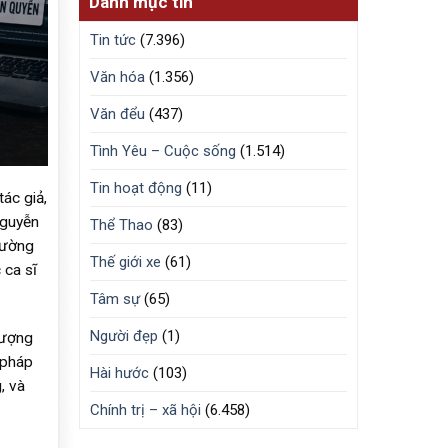
Danh mục tin
Tin tức
(7.396)
Văn hóa
(1.356)
Văn đểu
(437)
Tình Yêu – Cuộc sống
(1.514)
Tin hoạt động
(11)
ác giả,
Nguyễn
Thể Thao
(83)
rường
Thế giới xe
(61)
 ca sĩ
Tâm sự
(65)
Người đẹp
(1)
lượng
 pháp
Hài hước
(103)
, và
Chính trị – xã hội
(6.458)