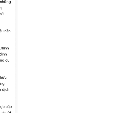
 những
c,
hời
iều nền
Chính
định
ông cụ
thực
ơng
n dịch
ược cấp
 chuột,