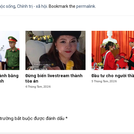
uộc sống
,
Chính trị - xã hội
. Bookmark the
permalink
.
hành bằng
Đừng biến livestream thành
Đầu tư cho người th
nh
tòa án
5 Tháng Tám, 2026
6 Tháng Tám, 2026
trường bắt buộc được đánh dấu
*