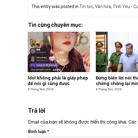
This entry was posted in
Tin tức
,
Văn hóa
,
Tình Yêu - C
Tin cùng chuyên mục:
Idol không phải là giấy phép
Đừng biến lời nói t
để nói gì cũng được
chứng chống lại mì
6 Tháng Tám, 2026
6 Tháng Tám, 2026
Trả lời
Email của bạn sẽ không được hiển thị công khai.
Các 
Bình luận
*