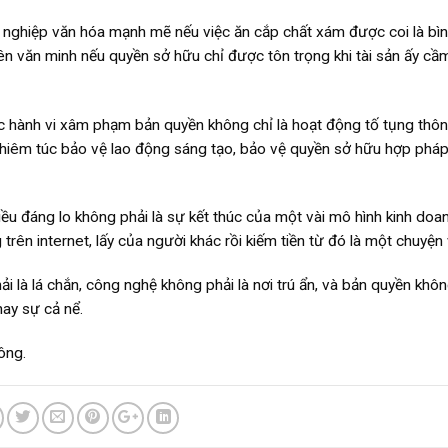
nghiệp văn hóa mạnh mẽ nếu việc ăn cắp chất xám được coi là bì
ên văn minh nếu quyền sở hữu chỉ được tôn trọng khi tài sản ấy c
ác hành vi xâm phạm bản quyền không chỉ là hoạt động tố tụng thô
ghiêm túc bảo vệ lao động sáng tạo, bảo vệ quyền sở hữu hợp pháp
ều đáng lo không phải là sự kết thúc của một vài mô hình kinh doan
 trên internet, lấy của người khác rồi kiếm tiền từ đó là một chuyện 
i là lá chắn, công nghệ không phải là nơi trú ẩn, và bản quyền khô
ay sự cả nể.
ông.