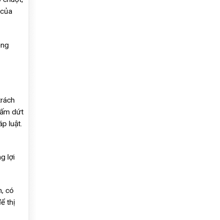
 của
ọng
trách
hấm dứt
p luật.
g lợi
n, có
ể thị