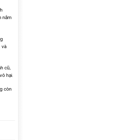
nh
ầm nắm
ng
 và
h cũ,
vô hại.
ng còn