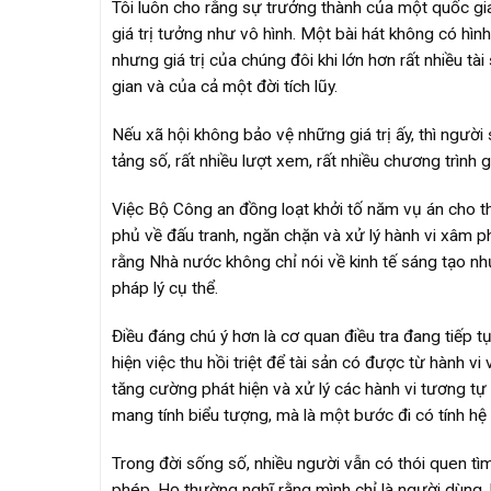
Tôi luôn cho rằng sự trưởng thành của một quốc g
giá trị tưởng như vô hình. Một bài hát không có hì
nhưng giá trị của chúng đôi khi lớn hơn rất nhiều tài
gian và của cả một đời tích lũy.
Nếu xã hội không bảo vệ những giá trị ấy, thì người 
tảng số, rất nhiều lượt xem, rất nhiều chương trình 
Việc Bộ Công an đồng loạt khởi tố năm vụ án cho t
phủ về đấu tranh, ngăn chặn và xử lý hành vi xâm ph
rằng Nhà nước không chỉ nói về kinh tế sáng tạo n
pháp lý cụ thể.
Điều đáng chú ý hơn là cơ quan điều tra đang tiếp t
hiện việc thu hồi triệt để tài sản có được từ hành 
tăng cường phát hiện và xử lý các hành vi tương tự
mang tính biểu tượng, mà là một bước đi có tính hệ
Trong đời sống số, nhiều người vẫn có thói quen t
phép. Họ thường nghĩ rằng mình chỉ là người dùng,