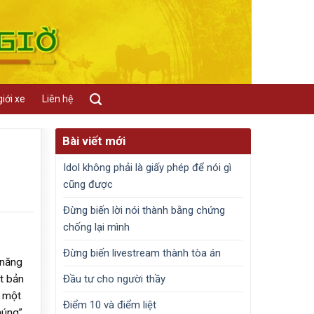
iới xe
Liên hệ
Bài viết mới
Idol không phải là giấy phép để nói gì
cũng được
Đừng biến lời nói thành bằng chứng
chống lại mình
Đừng biến livestream thành tòa án
 năng
Đầu tư cho người thầy
t bản
g một
Điểm 10 và điểm liệt
úng”.