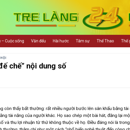
u – Cuộc sống
Văn đểu
Hài hước
Tâm sự
Thể Thao
Thế g
 HỘI
đế chế” nội dung số
còn thấy bất thường: rất nhiều người bước lên sân khấu bằng tài
ằng tài năng của người khác. Họ sao chép một bài hát, đăng lại mộ
số và thu lợi nhuận từ thứ không thuộc về họ. Điều đáng nói là tron
nh thường, thậm chí như một cách “phổ biến nghệ thuật đến công ch