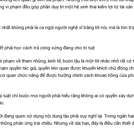
 vi phạm đều góp phần duy trì một hệ sinh thái kiếm lợi từ tài sản
 nhất không phải là ca ngợi người nghệ sĩ bằng lời nói, mà là tôn tr
ết phải học cách trả công xứng đáng cho trí tuệ.
ội phạm về tham nhũng, kinh tế, buôn lậu là một lời nhắc nhở rất có 
phạm quyền tác giả, quyền liên quan được khuyến khích chủ động c
ới cơ quan chức năng để được hưởng chính sách khoan hồng của phá
 luật chỉ buộc mọi người phải hiểu rằng không ai có quyền xây dựn
ác.
i đang quen sử dụng nội dung lậu phải suy nghĩ lại. Trong ngắn hạ
những phản ứng trái chiều. Nhưng về dài hạn, đây là điều cần thiết đ