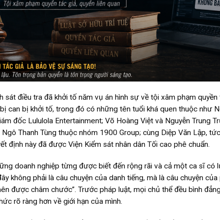
sát điều tra đã khởi tố năm vụ án hình sự về tội xâm phạm quyền t
 bị can bị khởi tố, trong đó có những tên tuổi khá quen thuộc như 
ám đốc Lululola Entertainment; Võ Hoàng Việt và Nguyễn Trung T
 Ngô Thanh Tùng thuộc nhóm 1900 Group; cùng Diệp Văn Lập, tức
ết định này đã được Viện Kiểm sát nhân dân Tối cao phê chuẩn.
hững doanh nghiệp từng được biết đến rộng rãi và cả một ca sĩ có 
đây không phải là câu chuyện của danh tiếng, mà là câu chuyện của
g nên được châm chước”. Trước pháp luật, mọi chủ thể đều bình đẳng
hức rõ ràng hơn về giới hạn của mình.