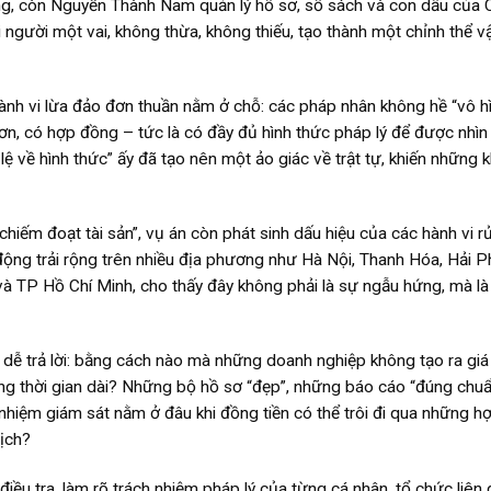
g, còn Nguyễn Thành Nam quản lý hồ sơ, sổ sách và con dấu của 
người một vai, không thừa, không thiếu, tạo thành một chỉnh thể v
ành vi lừa đảo đơn thuần nằm ở chỗ: các pháp nhân không hề “vô hì
ơn, có hợp đồng – tức là có đầy đủ hình thức pháp lý để được nhìn
ệ về hình thức” ấy đã tạo nên một ảo giác về trật tự, khiến những 
chiếm đoạt tài sản”, vụ án còn phát sinh dấu hiệu của các hành vi rử
động trải rộng trên nhiều địa phương như Hà Nội, Thanh Hóa, Hải P
và TP Hồ Chí Minh, cho thấy đây không phải là sự ngẫu hứng, mà l
g dễ trả lời: bằng cách nào mà những doanh nghiệp không tạo ra giá 
ong thời gian dài? Những bộ hồ sơ “đẹp”, những báo cáo “đúng chuẩ
 nhiệm giám sát nằm ở đâu khi đồng tiền có thể trôi đi qua những h
ịch?
ều tra, làm rõ trách nhiệm pháp lý của từng cá nhân, tổ chức liên 