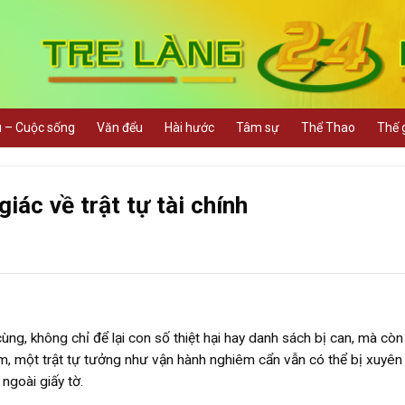
u – Cuộc sống
Văn đểu
Hài hước
Tâm sự
Thể Thao
Thế g
ác về trật tự tài chính
ùng, không chỉ để lại con số thiệt hại hay danh sách bị can, mà còn 
năm, một trật tự tưởng như vận hành nghiêm cẩn vẫn có thể bị xuyên
ngoài giấy tờ.