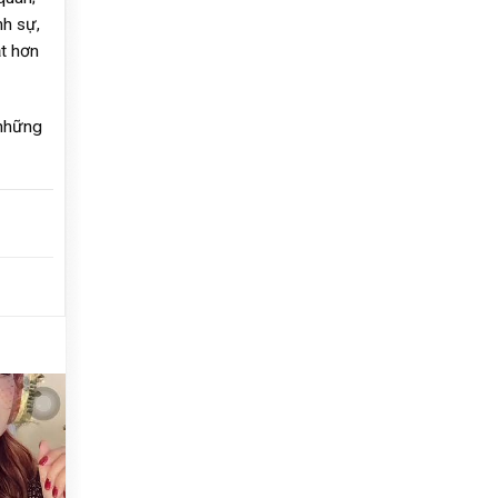
nh sự,
ặt hơn
 những