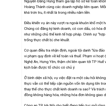
Nguyễn Đăng Hùng tham gia lập hồ sơ kế toán khốn
Hoàng Thành cùng các doanh nghiệp liên quan. Mỗi 
khá trơn tru, ít nhất là trong nhiều năm liền.
Điều khiến vụ án này vượt ra ngoài khuôn khổ một h
Chúng có đăng ký kinh doanh, có con dấu, có hóa đ
như những chủ thể kinh tế hợp pháp. Chính sự “hợp l
trống thực chất bị che khuất.
Cơ quan điều tra nhận định, ngoài tội danh “lừa đảo 
vi phạm quy định về kế toán và thuế. Phạm vi hoạt 
Nghệ An, Hưng Yên, thậm chí liên quan tới TP Huế 
kịch bản được tổ chức có chủ ý.
Ở bình diện xã hội, vụ việc đặt ra một câu hỏi khôn
thực vẫn có thể tiếp cận nguồn vốn tín dụng lớn tr
thay thế cho thực chất kinh doanh ra sao? Và trách
đồng không hàng hóa, những hóa đơn không giao d
Công an TP Hà Nội cho biết đang tiếp tục mở rộng đi