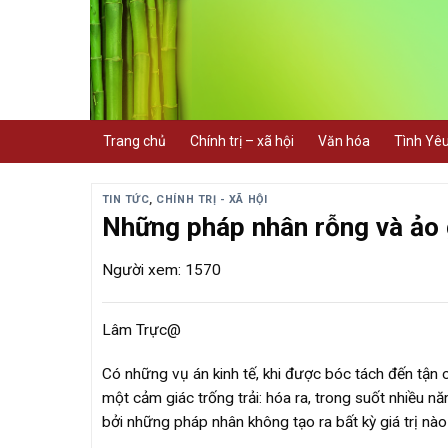
Skip
to
content
Trang chủ
Chính trị – xã hội
Văn hóa
Tình Yê
TIN TỨC
,
CHÍNH TRỊ - XÃ HỘI
Những pháp nhân rỗng và ảo gi
Người xem: 1570
Lâm Trực@
Có những vụ án kinh tế, khi được bóc tách đến tận c
một cảm giác trống trải: hóa ra, trong suốt nhiều 
bởi những pháp nhân không tạo ra bất kỳ giá trị nào 