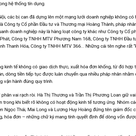
ong hệ thống tín dụng.
Nội, các bị can đã dựng lên một mạng lưới doanh nghiệp không có 
m là Công ty Cổ phần Đầu tư và Thương mại Hoàng Thành, pháp nhân
quanh doanh nghiệp này là hàng loạt công ty khác như Công ty Cổ p
 Phát, Công ty TNHH MTV Phương Nam 168, Công ty TNHH Đầu t
h Thanh Hóa, Công ty TNHH MTV 366… Những cái tên nghe rất “ki
kinh tế không có giao dịch thực, xuất hóa đơn khống, từ đó hợp 
ân, dòng tiền tiếp tục được luân chuyển qua nhiều pháp nhân nhằm
g vận hành đúng quy trình.
phân vai rạch ròi. Hà Thị Thương và Trần Thị Phương Loan giữ vai 
iền trong khi biết rõ không có hoạt động kinh tế tương ứng. Nhóm cá
n Ngọc Thái, Mai Long và Lương Huy Hoàng đứng tên giám đốc c
ồng, hóa đơn – những chữ ký mang tính quyết định để dòng vốn đư