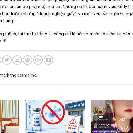
ệt để tài sản do phạm tội mà có. Nhưng có lẽ, bên cạnh việc xử lý hì
 táo hơn trước những “doanh nghiệp giấy”, và một yêu cầu nghiêm ng
ân hàng.
 tuếch, thì thứ bị tổn hại không chỉ là tiền, mà còn là niềm tin vào
 tế.
kmark the
permalink
.