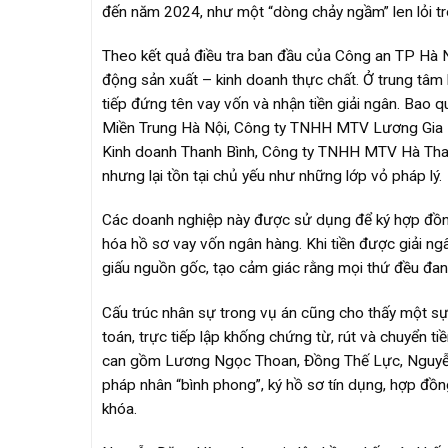
đến năm 2024, như một “dòng chảy ngầm” len lỏi tr
Theo kết quả điều tra ban đầu của Công an TP Hà 
động sản xuất – kinh doanh thực chất. Ở trung tâ
tiếp đứng tên vay vốn và nhận tiền giải ngân. Bao 
Miền Trung Hà Nội, Công ty TNHH MTV Lương Gia
Kinh doanh Thanh Bình, Công ty TNHH MTV Hà Than
nhưng lại tồn tại chủ yếu như những lớp vỏ pháp lý.
Các doanh nghiệp này được sử dụng để ký hợp đồng 
hóa hồ sơ vay vốn ngân hàng. Khi tiền được giải ng
giấu nguồn gốc, tạo cảm giác rằng mọi thứ đều đan
Cấu trúc nhân sự trong vụ án cũng cho thấy một sự 
toán, trực tiếp lập khống chứng từ, rút và chuyển t
can gồm Lương Ngọc Thoan, Đồng Thế Lực, Nguyễ
pháp nhân “bình phong”, ký hồ sơ tín dụng, hợp đ
khóa.