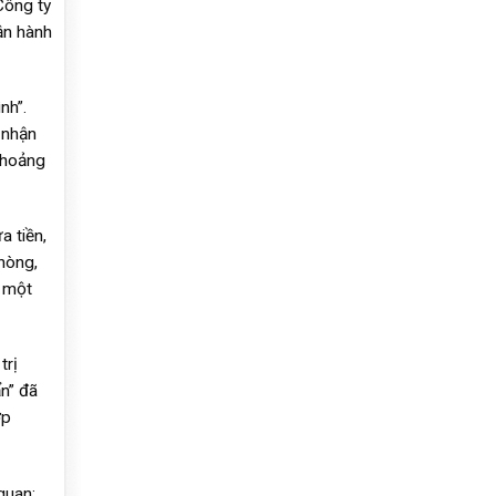
Công ty
ận hành
nh”.
 nhận
khoảng
a tiền,
hòng,
à một
trị
n” đã
ợp
quan;