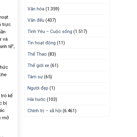
Văn hóa
(1.359)
hoạt
Văn đểu
(437)
 trực
Tình Yêu – Cuộc sống
(1.517)
hần
ư và
Tin hoạt động
(11)
nh tế”,
Thể Thao
(83)
Thế giới xe
(61)
thức
 che
Tâm sự
(65)
Người đẹp
(1)
trò kế
Hài hước
(103)
c bị
ác
Chính trị – xã hội
(6.461)
ợc mở