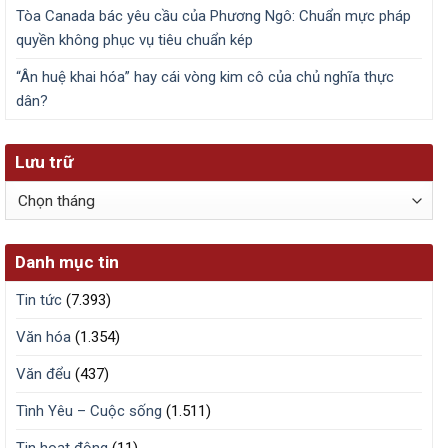
Tòa Canada bác yêu cầu của Phương Ngô: Chuẩn mực pháp
quyền không phục vụ tiêu chuẩn kép
“Ân huệ khai hóa” hay cái vòng kim cô của chủ nghĩa thực
dân?
Lưu trữ
Lưu
trữ
Danh mục tin
Tin tức
(7.393)
Văn hóa
(1.354)
Văn đểu
(437)
Tình Yêu – Cuộc sống
(1.511)