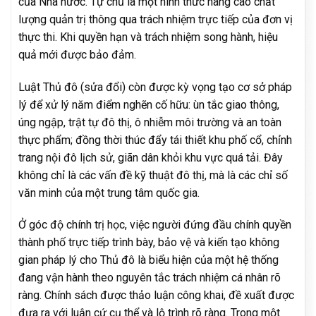
của Nhà nước. Tự chủ là một hình thức nâng cao chất
lượng quản trị thông qua trách nhiệm trực tiếp của đơn vị
thực thi. Khi quyền hạn và trách nhiệm song hành, hiệu
quả mới được bảo đảm.
Luật Thủ đô (sửa đổi) còn được kỳ vọng tạo cơ sở pháp
lý để xử lý năm điểm nghẽn cố hữu: ùn tắc giao thông,
úng ngập, trật tự đô thị, ô nhiễm môi trường và an toàn
thực phẩm; đồng thời thúc đẩy tái thiết khu phố cổ, chỉnh
trang nội đô lịch sử, giãn dân khỏi khu vực quá tải. Đây
không chỉ là các vấn đề kỹ thuật đô thị, mà là các chỉ số
văn minh của một trung tâm quốc gia.
Ở góc độ chính trị học, việc người đứng đầu chính quyền
thành phố trực tiếp trình bày, bảo vệ và kiến tạo không
gian pháp lý cho Thủ đô là biểu hiện của một hệ thống
đang vận hành theo nguyên tắc trách nhiệm cá nhân rõ
ràng. Chính sách được thảo luận công khai, đề xuất được
đưa ra với luận cứ cụ thể và lộ trình rõ ràng. Trong một