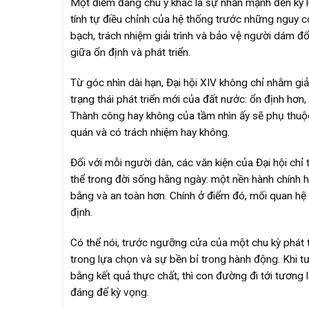
Một điểm đáng chú ý khác là sự nhấn mạnh đến kỷ l
tính tự điều chỉnh của hệ thống trước những nguy cơ
bạch, trách nhiệm giải trình và bảo vệ người dám đổ
giữa ổn định và phát triển.
Từ góc nhìn dài hạn, Đại hội XIV không chỉ nhằm gi
trạng thái phát triển mới của đất nước: ổn định hơn
Thành công hay không của tầm nhìn ấy sẽ phụ thuộc v
quán và có trách nhiệm hay không.
Đối với mỗi người dân, các văn kiện của Đại hội ch
thể trong đời sống hằng ngày: một nền hành chính 
bằng và an toàn hơn. Chính ở điểm đó, mối quan hệ
định.
Có thể nói, trước ngưỡng cửa của một chu kỳ phát tr
trong lựa chọn và sự bền bỉ trong hành động. Khi tư 
bằng kết quả thực chất, thì con đường đi tới tương
đáng để kỳ vọng.