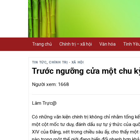
Skip
to
content
Trang chủ
Chính trị – xã hội
Văn hóa
Tình Yê
TIN TỨC
,
CHÍNH TRỊ - XÃ HỘI
Trước ngưỡng cửa một chu kỳ
Người xem: 1668
Lâm Trực@
Có những văn kiện chính trị không chỉ nhằm tổng k
một cột mốc tư duy, đánh dấu sự tự ý thức của quốc 
XIV của Đảng, xét trong chiều sâu ấy, cho thấy một 
nào trong một thế giới đang biến đổi nhanh hơn khả