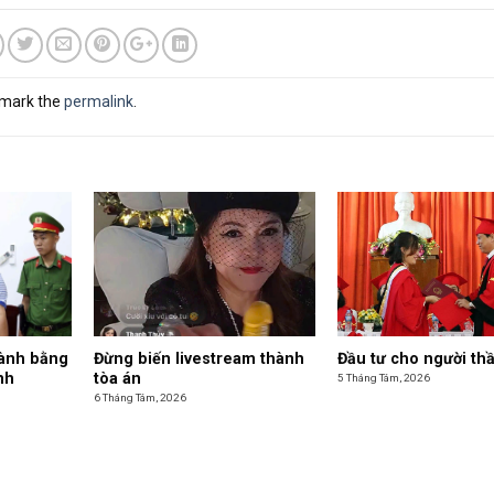
kmark the
permalink
.
hành bằng
Đừng biến livestream thành
Đầu tư cho người th
nh
tòa án
5 Tháng Tám, 2026
6 Tháng Tám, 2026