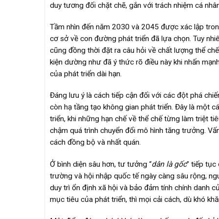
duy tương đối chặt chẽ, gắn với trách nhiệm cá nhân,
Tầm nhìn đến năm 2030 và 2045 được xác lập trong
cơ sở về con đường phát triển đã lựa chọn. Tuy nhi
cũng đồng thời đặt ra câu hỏi về chất lượng thể ch
kiện dường như đã ý thức rõ điều này khi nhấn mạnh 
của phát triển dài hạn.
Đáng lưu ý là cách tiếp cận đối với các đột phá chi
còn hạ tầng tạo không gian phát triển. Đây là một c
triển, khi những hạn chế về thể chế từng làm triệt t
chậm quá trình chuyển đổi mô hình tăng trưởng. Vấ
cách đồng bộ và nhất quán.
Ở bình diện sâu hơn, tư tưởng “
dân là gốc
” tiếp tục
trường và hội nhập quốc tế ngày càng sâu rộng, nguy
duy trì ổn định xã hội và bảo đảm tính chính danh củ
mục tiêu của phát triển, thì mọi cải cách, dù khó kh