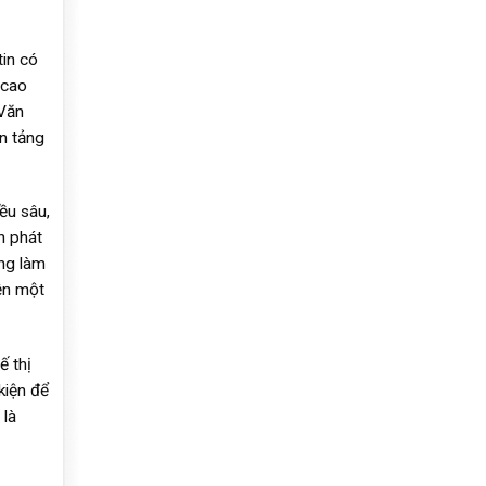
in có
 cao
 Văn
ền tảng
ều sâu,
n phát
ừng làm
ện một
ế thị
kiện để
 là