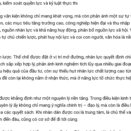
 kiểm soát quyền lực và kỷ luật thực thi.
 văn kiện không chỉ mang khát vọng, mà còn phản ánh một sự tự t
ên, các mục tiêu tăng trưởng cao, công nghiệp hiện đại và thu nhập
ế, nguồn nhân lực và khả năng huy động, phân bổ nguồn lực xã hội.
tự chủ chiến lược, phát huy nội lực và coi con người, văn hóa là n
ến lược. Thể chế được đặt ở vị trí mở đường, nhân lực quyết định chi
ách sắp xếp hợp lý, phản ánh kinh nghiệm tích lũy qua nhiều giai đoạ
iêu hiệu quả của đầu tư, còn sự thiếu hụt nhân lực chất lượng cao t
n đề còn lại không nằm ở nhận thức, mà ở năng lực tổ chức thực hi
 được khẳng định như một nguyên lý nền tảng. Trong điều kiện kinh t
ên lý ấy không chỉ mang ý nghĩa chính trị – đạo lý, mà còn là điều 
a các quyết sách. Khi nhân dân được coi là trung tâm, là chủ thể và
ăn đến đâu, cũng có cơ sở để đi tới cùng.