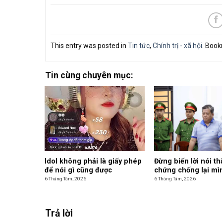
This entry was posted in
Tin tức
,
Chính trị - xã hội
. Boo
Tin cùng chuyên mục:
Idol không phải là giấy phép
Đừng biến lời nói t
để nói gì cũng được
chứng chống lại mì
6 Tháng Tám, 2026
6 Tháng Tám, 2026
Trả lời