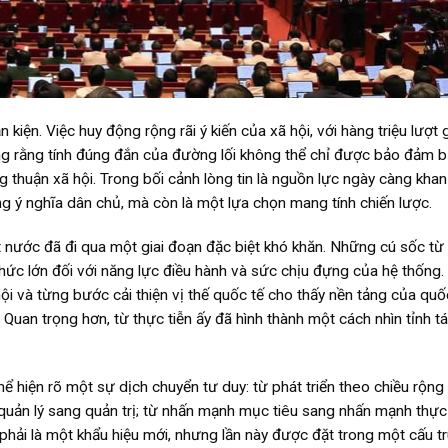
 kiện. Việc huy động rộng rãi ý kiến của xã hội, với hàng triệu lượt 
àng rằng tính đúng đắn của đường lối không thể chỉ được bảo đảm b
 thuận xã hội. Trong bối cảnh lòng tin là nguồn lực ngày càng khan
ng ý nghĩa dân chủ, mà còn là một lựa chọn mang tính chiến lược.
đất nước đã đi qua một giai đoạn đặc biệt khó khăn. Những cú sốc từ
thức lớn đối với năng lực điều hành và sức chịu đựng của hệ thống.
hội và từng bước cải thiện vị thế quốc tế cho thấy nền tảng của quố
Quan trọng hơn, từ thực tiễn ấy đã hình thành một cách nhìn tỉnh t
thể hiện rõ một sự dịch chuyển tư duy: từ phát triển theo chiều rộng
 quản lý sang quản trị; từ nhấn mạnh mục tiêu sang nhấn mạnh thực 
hải là một khẩu hiệu mới, nhưng lần này được đặt trong một cấu tr