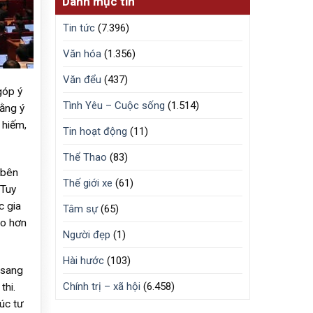
Danh mục tin
Tin tức
(7.396)
Văn hóa
(1.356)
Văn đểu
(437)
góp ý
Tình Yêu – Cuộc sống
(1.514)
ằng ý
 hiếm,
Tin hoạt động
(11)
Thể Thao
(83)
 bên
Thế giới xe
(61)
 Tuy
c gia
Tâm sự
(65)
áo hơn
Người đẹp
(1)
Hài hước
(103)
 sang
Chính trị – xã hội
(6.458)
thi.
úc tư