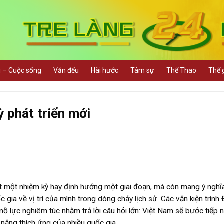
u – Cuộc sống
Văn đểu
Hài hước
Tâm sự
Thể Thao
Thế g
 phát triển mới
ết một nhiệm kỳ hay định hướng một giai đoạn, mà còn mang ý nghĩ
gia về vị trí của mình trong dòng chảy lịch sử. Các văn kiện trình Đ
nỗ lực nghiêm túc nhằm trả lời câu hỏi lớn: Việt Nam sẽ bước tiếp 
 năng thích ứng của nhiều quốc gia.