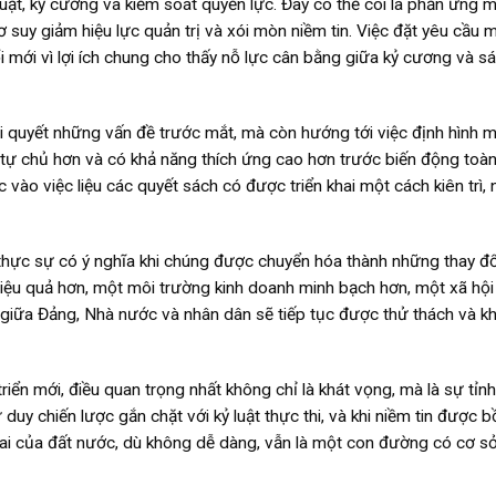
uật, kỷ cương và kiểm soát quyền lực. Đây có thể coi là phản ứng 
 suy giảm hiệu lực quản trị và xói mòn niềm tin. Việc đặt yêu cầu 
i mới vì lợi ích chung cho thấy nỗ lực cân bằng giữa kỷ cương và sá
ải quyết những vấn đề trước mắt, mà còn hướng tới việc định hình 
, tự chủ hơn và có khả năng thích ứng cao hơn trước biến động toàn
ào việc liệu các quyết sách có được triển khai một cách kiên trì, 
ỉ thực sự có ý nghĩa khi chúng được chuyển hóa thành những thay đổ
hiệu quả hơn, một môi trường kinh doanh minh bạch hơn, một xã hộ
 giữa Đảng, Nhà nước và nhân dân sẽ tiếp tục được thử thách và k
iển mới, điều quan trọng nhất không chỉ là khát vọng, mà là sự tỉnh
duy chiến lược gắn chặt với kỷ luật thực thi, và khi niềm tin được b
 lai của đất nước, dù không dễ dàng, vẫn là một con đường có cơ s