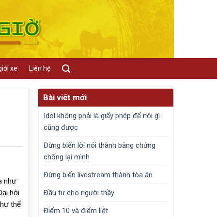
iới xe
Liên hệ
Bài viết mới
Idol không phải là giấy phép để nói gì
cũng được
Đừng biến lời nói thành bằng chứng
chống lại mình
Đừng biến livestream thành tòa án
a như
Đầu tư cho người thầy
ại hội
như thế
Điểm 10 và điểm liệt