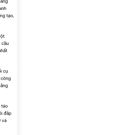
mang
minh
ng tạo,
một
 cầu.
nhất
i cụ
i công
hẳng
 táo
ồi đắp
ở và