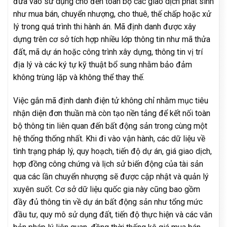
đưa vào sử dụng cho đến toàn bộ các giao dịch phát sinh
như mua bán, chuyển nhượng, cho thuê, thế chấp hoặc xử
lý trong quá trình thi hành án. Mã định danh được xây
dựng trên cơ sở tích hợp nhiều lớp thông tin như mã thửa
đất, mã dự án hoặc công trình xây dựng, thông tin vị trí
địa lý và các ký tự kỹ thuật bổ sung nhằm bảo đảm
không trùng lặp và không thể thay thế.
Việc gắn mã định danh điện tử không chỉ nhằm mục tiêu
nhận diện đơn thuần mà còn tạo nền tảng để kết nối toàn
bộ thông tin liên quan đến bất động sản trong cùng một
hệ thống thống nhất. Khi đi vào vận hành, các dữ liệu về
tình trạng pháp lý, quy hoạch, tiến độ dự án, giá giao dịch,
hợp đồng công chứng và lịch sử biến động của tài sản
qua các lần chuyển nhượng sẽ được cập nhật và quản lý
xuyên suốt. Cơ sở dữ liệu quốc gia này cũng bao gồm
đầy đủ thông tin về dự án bất động sản như tổng mức
đầu tư, quy mô sử dụng đất, tiến độ thực hiện và các văn