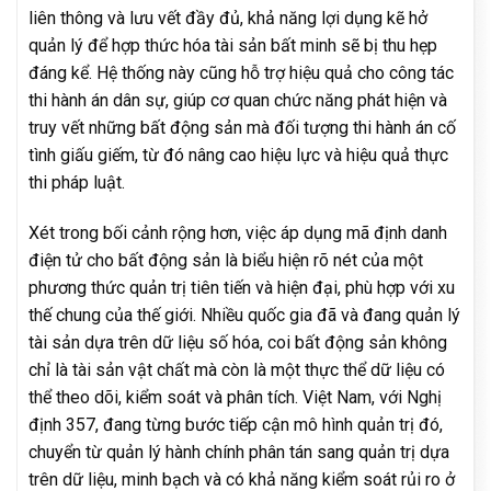
liên thông và lưu vết đầy đủ, khả năng lợi dụng kẽ hở
quản lý để hợp thức hóa tài sản bất minh sẽ bị thu hẹp
đáng kể. Hệ thống này cũng hỗ trợ hiệu quả cho công tác
thi hành án dân sự, giúp cơ quan chức năng phát hiện và
truy vết những bất động sản mà đối tượng thi hành án cố
tình giấu giếm, từ đó nâng cao hiệu lực và hiệu quả thực
thi pháp luật.
Xét trong bối cảnh rộng hơn, việc áp dụng mã định danh
điện tử cho bất động sản là biểu hiện rõ nét của một
phương thức quản trị tiên tiến và hiện đại, phù hợp với xu
thế chung của thế giới. Nhiều quốc gia đã và đang quản lý
tài sản dựa trên dữ liệu số hóa, coi bất động sản không
chỉ là tài sản vật chất mà còn là một thực thể dữ liệu có
thể theo dõi, kiểm soát và phân tích. Việt Nam, với Nghị
định 357, đang từng bước tiếp cận mô hình quản trị đó,
chuyển từ quản lý hành chính phân tán sang quản trị dựa
trên dữ liệu, minh bạch và có khả năng kiểm soát rủi ro ở