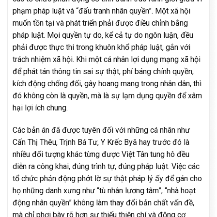
phạm pháp luật và “đấu tranh nhân quyền”. Một xã hội
muốn tồn tại và phát triển phải được điều chỉnh bằng
pháp luật. Mọi quyền tự do, kể cả tự do ngôn luận, đều
phải được thực thi trong khuôn khổ pháp luật, gắn với
trách nhiệm xã hội. Khi một cá nhân lợi dụng mạng xã hội
để phát tán thông tin sai sự thật, phỉ báng chính quyền,
kích động chống đối, gây hoang mang trong nhân dân, thì
đó không còn là quyền, mà là sự lạm dụng quyền để xâm
hại lợi ích chung.
Các bản án đã được tuyên đối với những cá nhân như
Cấn Thị Thêu, Trịnh Bá Tư, Y Krếc Byă hay trước đó là
nhiều đối tượng khác từng được Việt Tân tung hô đều
diễn ra công khai, đúng trình tự, đúng pháp luật. Việc các
tổ chức phản động phớt lờ sự thật pháp lý ấy để gán cho
họ những danh xưng như “tù nhân lương tâm”, “nhà hoạt
động nhân quyền” không làm thay đổi bản chất vấn đề,
mà chỉ phơi bày rõ hơn sự thiếu thiện chí và động cơ