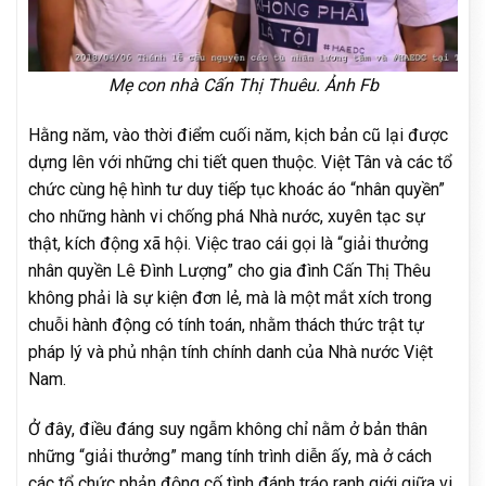
Mẹ con nhà Cấn Thị Thuêu. Ảnh Fb
Hằng năm, vào thời điểm cuối năm, kịch bản cũ lại được
dựng lên với những chi tiết quen thuộc. Việt Tân và các tổ
chức cùng hệ hình tư duy tiếp tục khoác áo “nhân quyền”
cho những hành vi chống phá Nhà nước, xuyên tạc sự
thật, kích động xã hội. Việc trao cái gọi là “giải thưởng
nhân quyền Lê Đình Lượng” cho gia đình Cấn Thị Thêu
không phải là sự kiện đơn lẻ, mà là một mắt xích trong
chuỗi hành động có tính toán, nhằm thách thức trật tự
pháp lý và phủ nhận tính chính danh của Nhà nước Việt
Nam.
Ở đây, điều đáng suy ngẫm không chỉ nằm ở bản thân
những “giải thưởng” mang tính trình diễn ấy, mà ở cách
các tổ chức phản động cố tình đánh tráo ranh giới giữa vi