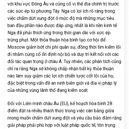
với khu vực Đông Âu và củng cố vị thế địa chính trị trước
các sức ép từ phương Tây. Nga có lợi ích rõ ràng trong
việc chấm dứt xung đột ở mức độ mà những mục tiêu
ban đầu phần nào được đáp ứng, nhất là khi nền kinh tế
Nga đã phải thích ứng trong thời gian dài với sức ép
trừng phạt. Một thỏa thuận hòa bình tạo cơ hội để
Moscow giảm bớt chi phí quân sự, đồng thời tìm kiếm lối
đi nhằm củng cố ổn định nội bộ và duy trì kết nối với các
đối tác quan trọng ở châu Á. Tuy nhiên, các phân tích cũng
chỉ ra rằng Nga sẽ không chấp nhận bất kỳ thỏa thuận
nào làm suy giảm các lợi ích chiến lược cốt lõi của họ,
đặc biệt trong vấn đề an ninh biên giới và địa vị pháp lý
của những vùng lãnh thổ đang kiểm soát.
Đối với Liên minh châu Âu (EU), kế hoạch hòa bình 28
điểm đặt ra nhiều thách thức trong việc cân bằng giữa
mong muốn chấm dứt xung đột và yêu cầu bảo đảm rằng
giải pháp phải phù hợp với luật pháp quốc tế, tôn trọng