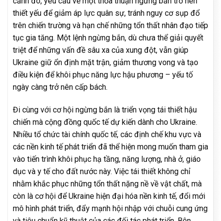
cảnh đó, yêu cầu về một thỏa thuận ngừng bắn trở nên
thiết yếu để giảm áp lực quân sự, tránh nguy cơ sụp đổ
trên chiến trường và hạn chế những tổn thất nhân đạo tiếp
tục gia tăng. Một lệnh ngừng bắn, dù chưa thể giải quyết
triệt để những vấn đề sâu xa của xung đột, vẫn giúp
Ukraine giữ ổn định mặt trận, giảm thương vong và tạo
điều kiện để khôi phục năng lực hậu phương – yếu tố
ngày càng trở nên cấp bách.
Đi cùng với cơ hội ngừng bắn là triển vọng tái thiết hậu
chiến mà cộng đồng quốc tế dự kiến dành cho Ukraine.
Nhiều tổ chức tài chính quốc tế, các định chế khu vực và
các nền kinh tế phát triển đã thể hiện mong muốn tham gia
vào tiến trình khôi phục hạ tầng, năng lượng, nhà ở, giáo
dục và y tế cho đất nước này. Việc tái thiết không chỉ
nhằm khắc phục những tổn thất nặng nề về vật chất, mà
còn là cơ hội để Ukraine hiện đại hóa nền kinh tế, đổi mới
mô hình phát triển, đẩy mạnh hội nhập với chuỗi cung ứng
và tiêu chuẩn kỹ thuật của các đối tác phát triển. Bên