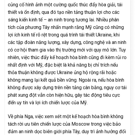
củng cố hình ảnh một cường quốc thúc đẩy hòa giải, tái
thiết và ổn định, qua đó tạo nền tảng thuận lợi cho các
sáng kiến kinh tế – an ninh trong tương lai. Nhiều phân
tích của phương Tây nhấn mạnh rằng Mỹ cũng có những
lợi ích kinh tế rõ rệt trong quá trình tái thiết Ukraine, khi
các tập đoàn năng lượng, xây dựng, công nghệ và an ninh
có cơ hội tham gia vào thị trường mới với quy mô lớn. Tuy
nhiên, việc thúc đẩy kế hoạch hòa bình cũng đi kèm rủi ro
nhất định với Mỹ, đặc biệt là khả năng bị chỉ trích nếu
thỏa thuận không được Ukraine ủng hộ rộng rãi hoặc
không mang lại kết quả bền vững. Ngoài ra, nếu hòa bình
không được xây dựng trên nền tảng cân bằng, nguy cơ tái
phát xung đột vẫn còn hiện hữu, gây tác động tiêu cực
đến uy tín và lợi ích chiến lược của Mỹ.
Về phía Nga, việc xem xét một kế hoạch hòa bình không
tách rời ưu tiên chiến lược của Moscow trong việc bảo
đảm an ninh dọc biên giới phía Tây, duy trì ảnh hưởng đối