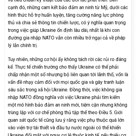
cạnh đó, những cam kết bảo đảm an ninh từ Mỹ, dưới các
hình thức hỗ trợ huấn luyện, tăng cường năng lực phòng
thủ và chia sẻ thông tin chiến lược, có ý nghĩa quan trọng
trong việc giúp Ukraine ổn định lâu dài, nhất là khi con
đường gia nhập NATO vẫn còn nhiều trở ngại cả về pháp
lý lẫn chính trị.
Tuy nhiên, những cơ hội ấy không tách rời các rủi ro đáng
kể. Thực tế chiến trường cho thấy Ukraine có thể phải
chấp nhận một số nhượng bộ liên quan tới lãnh thổ, vốn là
vấn đề nhạy cảm đối với mọi quốc gia và gây tranh luận
sâu sắc trong xã hội Ukraine. Đồng thời, việc không gia
nhập NATO đồng nghĩa với việc Ukraine phải tìm kiếm
một mô hình bảo đảm an ninh mới, tiệm cận nhưng không
trùng lặp với cơ chế phòng thủ tập thể theo Điều 5. Giới
quan sát quốc tế cũng lưu ý rằng việc phụ thuộc quá lớn
vào viện trợ tái thiết và đầu tư nước ngoài có thể khiến
Ukraine đối mặt với nguy cơ lệ thuộc kinh tế, nếu thiếu cơ