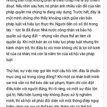
Nhưng bản chất không phải là tranh chấp mà là sự chiếm
đoạt. Nếu nhìn sâu hơn, nó phản ánh nhiều vấn đề của nền
pháp quyền mà chúng ta đang xây dựng. Trước hết, đây là
một minh chứng cho thấy khoảng cách giữa văn bản
pháp luật và hiệu lực thực thi. Người dân có sổ đỏ trong
tay – tức là đã được Nhà nước công nhận và bảo hộ
quyền sử dụng đất – nhưng vẫn chưa thể an tâm về
quyền ấy. Khi một bản án có hiệu lực pháp luật nhưng thi
hành chậm trễ, thì điều bị xói mòn không chỉ là lợi ích kinh
tế của cá nhân, mà còn là niềm tin của xã hội vào pháp
luật.
Thứ hai, sự việc này gợi lên một câu hỏi lớn: đâu là chuẩn
mực ứng xử trong cộng đồng? Khi một cá nhân biết mình
sai mà vẫn có thể kéo dài sai phạm, thậm chí còn đặt
điều kiện với người đúng, thì rõ ràng, có một sự đảo lộn
giá trị. Nếu hiện tượng này không được xử lý nghiêm
minh, thì xã hội sẽ phải đối diện với một thông điệp nguy
hiểm: rằng cái sai có thể kéo dài, thậm chí có thể trở