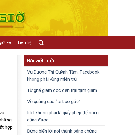
iới xe
Liên hệ
Bài viết mới
Vụ Dương Thị Quỳnh Tâm: Facebook
không phải vùng miễn trừ
Từ ghế giám đốc đến trại tạm giam
Về quảng cáo “tế bào gốc”
Idol không phải là giấy phép để nói gì
và
cũng được
 những
ất hợp
Đừng biến lời nói thành bằng chứng