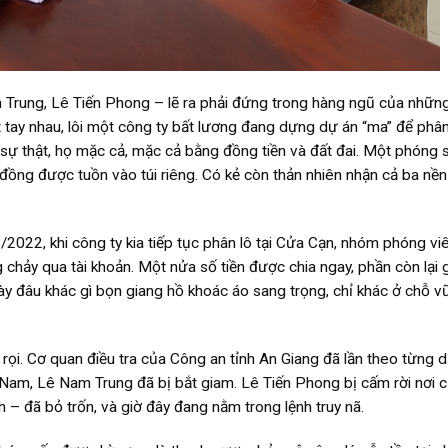
Trung, Lê Tiến Phong – lẽ ra phải đứng trong hàng ngũ của nhữn
t tay nhau, lôi một công ty bất lương đang dựng dự án “ma” để phân
 sự thật, họ mặc cả, mặc cả bằng đồng tiền và đất đai. Một phóng 
u đồng được tuồn vào túi riêng. Có kẻ còn thản nhiên nhận cả ba nền
/2022, khi công ty kia tiếp tục phân lô tại Cửa Cạn, nhóm phóng viê
ng chảy qua tài khoản. Một nửa số tiền được chia ngay, phần còn lại 
 đâu khác gì bọn giang hồ khoác áo sang trọng, chỉ khác ở chỗ vũ
rọi. Cơ quan điều tra của Công an tỉnh An Giang đã lần theo từng d
 Nam, Lê Nam Trung đã bị bắt giam. Lê Tiến Phong bị cấm rời nơi cư
 – đã bỏ trốn, và giờ đây đang nằm trong lệnh truy nã.