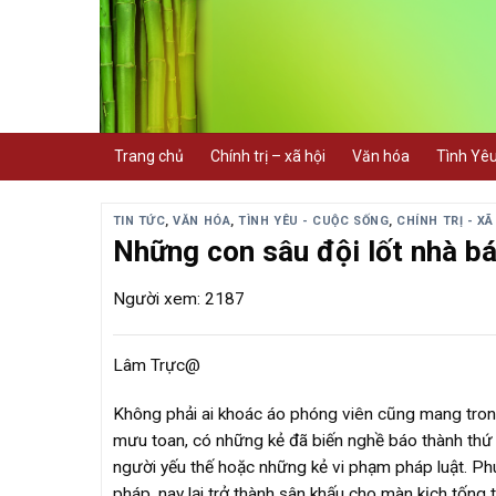
Skip
to
content
Trang chủ
Chính trị – xã hội
Văn hóa
Tình Yê
TIN TỨC
,
VĂN HÓA
,
TÌNH YÊU - CUỘC SỐNG
,
CHÍNH TRỊ - XÃ
Những con sâu đội lốt nhà bá
Người xem: 2187
Lâm Trực@
Không phải ai khoác áo phóng viên cũng mang tron
mưu toan, có những kẻ đã biến nghề báo thành thứ 
người yếu thế hoặc những kẻ vi phạm pháp luật. P
pháp, nay lại trở thành sân khấu cho màn kịch tống