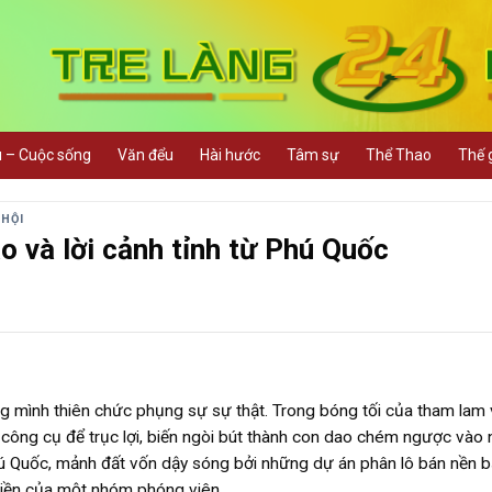
u – Cuộc sống
Văn đểu
Hài hước
Tâm sự
Thể Thao
Thế g
 HỘI
o và lời cảnh tỉnh từ Phú Quốc
g mình thiên chức phụng sự sự thật. Trong bóng tối của tham lam 
công cụ để trục lợi, biến ngòi bút thành con dao chém ngược vào
hú Quốc, mảnh đất vốn dậy sóng bởi những dự án phân lô bán nền b
 tiền của một nhóm phóng viên.