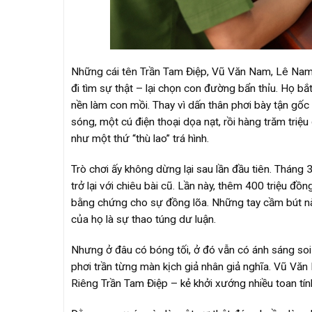
Những cái tên Trần Tam Điệp, Vũ Văn Nam, Lê Nam 
đi tìm sự thật – lại chọn con đường bẩn thỉu. Họ bắ
nền làm con mồi. Thay vì dấn thân phơi bày tận gốc
sóng, một cú điện thoại dọa nạt, rồi hàng trăm triệ
như một thứ “thù lao” trá hình.
Trò chơi ấy không dừng lại sau lần đầu tiên. Tháng 3
trở lại với chiêu bài cũ. Lần này, thêm 400 triệu đồ
bằng chứng cho sự đồng lõa. Những tay cầm bút này
của họ là sự thao túng dư luận.
Nhưng ở đâu có bóng tối, ở đó vẫn có ánh sáng soi 
phơi trần từng màn kịch giả nhân giả nghĩa. Vũ Văn
Riêng Trần Tam Điệp – kẻ khởi xướng nhiều toan tính