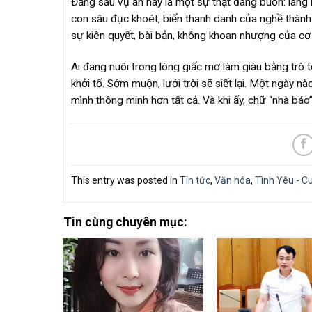
Đằng sau vụ án này là một sự thật đáng buồn: làng 
con sâu đục khoét, biến thanh danh của nghề thành
sự kiên quyết, bài bản, không khoan nhượng của cơ q
Ai đang nuôi trong lòng giấc mơ làm giàu bằng trò 
khởi tố. Sớm muộn, lưới trời sẽ siết lại. Một ngày
mình thông minh hơn tất cả. Và khi ấy, chữ “nhà báo
This entry was posted in
Tin tức
,
Văn hóa
,
Tình Yêu - C
Tin cùng chuyên mục: