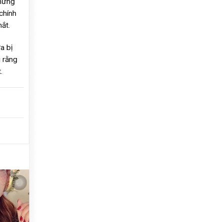
những
chính
ắt.
a bị
g rằng
.