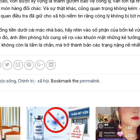
báo, vốn được kỳ vọng là thanh gươm bảo vệ công lý, vẫn tồn tại 
 món hàng đổi chác. Và sự thật khác, cũng quan trọng không kém: 
uan điều tra đã giữ cho xã hội niềm tin rằng công lý không bị bịt m
tống tiền dưới cái mác nhà báo, hãy nhìn vào số phận của bốn kẻ vừ
 nào đó, ánh đèn phòng hỏi cung sẽ rọi vào khuôn mặt những kẻ tưởn
” không còn là tấm lá chắn, mà trở thành bản cáo trạng nặng nề nhất
uộc sống
,
Chính trị - xã hội
. Bookmark the
permalink
.