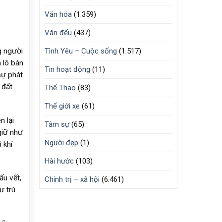
Văn hóa
(1.359)
Văn đểu
(437)
g người
Tình Yêu – Cuộc sống
(1.517)
 lô bán
Tin hoạt động
(11)
sự phát
 đất
Thể Thao
(83)
Thế giới xe
(61)
n lại
Tâm sự
(65)
giữ như
Người đẹp
(1)
 khí
Hài hước
(103)
ấu vết,
Chính trị – xã hội
(6.461)
 trú.