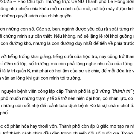
2025 – Phó Chủ tịch Thường trực UBND Thành phố Lê Hồng Sơn 
iống như chiếc chìa khóa mở ra cánh cửa mới, nơi bộ máy được tin
ừ những quyết sách của chính quyền.
hơn những con số. Các sở, ban, ngành được yêu cầu rà soát từng n
 chứng minh sự cần thiết. Nếu không, nó sẽ lặng lẽ rời khỏi guồng
 con đường khó, nhưng là con đường duy nhất để tiến về phía trước
i tiếng trống khai giảng, tiếng cười của học trò, nay cũng trở thà
ỉ đếm số lớp, số trường, mà còn phải lắng nghe nhu cầu của từng 
 là lý trí quản lý, mà phải có hơi ấm của sự sẻ chia, để mỗi đứa trẻ 
vẫn an lòng khi gửi con mình tới trường.
ữ nguyên bệnh viện công lập cấp Thành phố là giữ vững
“thành trì”
y
hố muốn những trạm y tế xã trở nên hiện đại hơn, có nhân lực, có
ừ những cơn sốt nhẹ đến cảnh báo dịch bệnh. Đó là sự chăm chút t
 phố.
ệc cổ phần hóa hay thoái vốn. Thành phố còn ấp ủ giấc mơ tạo ra 
 trở thành cánh chim đầu đàn trong chuyển đổi số quốc gia. Trong 