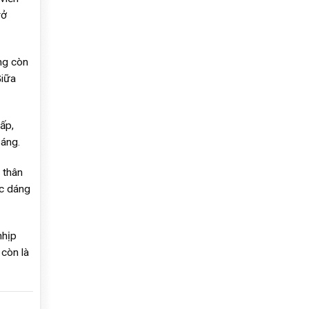
rở
ng còn
Giữa
ấp,
sáng.
 thân
ợc dáng
nhịp
 còn là