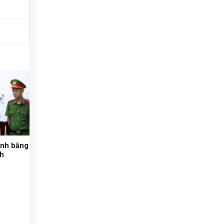
hành bằng
nh