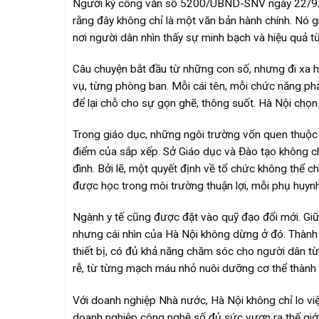
Người ký công văn số 5200/UBND-SNV ngày 22/9/
rằng đây không chỉ là một văn bản hành chính. Nó g
nơi người dân nhìn thấy sự minh bạch và hiệu quả t
Câu chuyện bắt đầu từ những con số, nhưng đi xa 
vụ, từng phòng ban. Mỗi cái tên, mỗi chức năng phải
để lại chỗ cho sự gọn ghẽ, thông suốt. Hà Nội chọn
Trong giáo dục, những ngôi trường vốn quen thuộc vớ
điểm của sắp xếp. Sở Giáo dục và Đào tạo không ch
đình. Bởi lẽ, một quyết định về tổ chức không thể chỉ
được học trong môi trường thuận lợi, mỗi phụ huynh 
Ngành y tế cũng được đặt vào quỹ đạo đổi mới. Gi
nhưng cái nhìn của Hà Nội không dừng ở đó. Thành p
thiết bị, có đủ khả năng chăm sóc cho người dân t
rễ, từ từng mạch máu nhỏ nuôi dưỡng cơ thể thành
Với doanh nghiệp Nhà nước, Hà Nội không chỉ lo vi
doanh nghiệp công nghệ số đủ sức vươn ra thế giới,