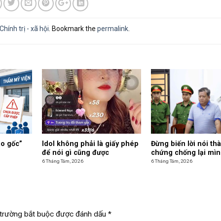
Chính trị - xã hội
. Bookmark the
permalink
.
ào gốc”
Idol không phải là giấy phép
Đừng biến lời nói t
để nói gì cũng được
chứng chống lại mì
6 Tháng Tám, 2026
6 Tháng Tám, 2026
trường bắt buộc được đánh dấu
*