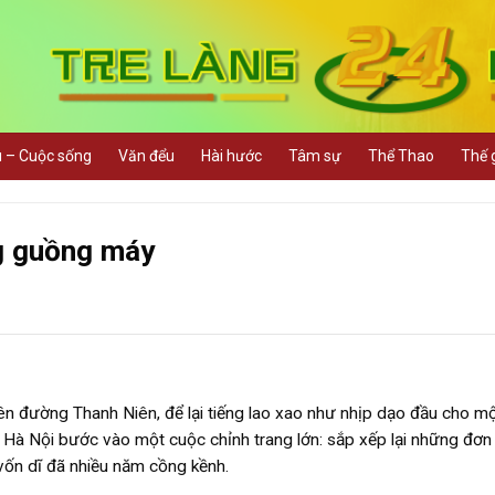
u – Cuộc sống
Văn đểu
Hài hước
Tâm sự
Thể Thao
Thế g
ng guồng máy
rên đường Thanh Niên, để lại tiếng lao xao như nhịp dạo đầu cho m
, Hà Nội bước vào một cuộc chỉnh trang lớn: sắp xếp lại những đơn
vốn dĩ đã nhiều năm cồng kềnh.