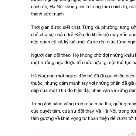
cảnh đó, Hà Nội không chỉ là trung tâm chính trị, mà
thành sức mạnh.
Thời gian được siết chặt. Từng xã, phường, từng s
chỗ cho sự chậm trễ. Điều đó khiến bộ máy vốn que
nếp quen cũ kỹ, kỷ luật mới được rèn giũa từng ngày
Người dân dõi theo. Họ không chờ đợi những khẩu h
một trường học được tổ chức hợp lý, một thủ tục hà
Hà Nội, như một người đàn bà đã đi qua nhiều biến
thuộc, nhưng dám mạnh tay với những phần đã già nu
dấp của một Thủ đô hiện đại, nhân văn và xứng đán
Trong ánh sáng vàng ươm của mùa thu, guồng máy 
của quyết tâm, của sự đổi thay. Và Hà Nội, trong từ
tấm gương về khát vọng tự hoàn thiện để vươn tới t