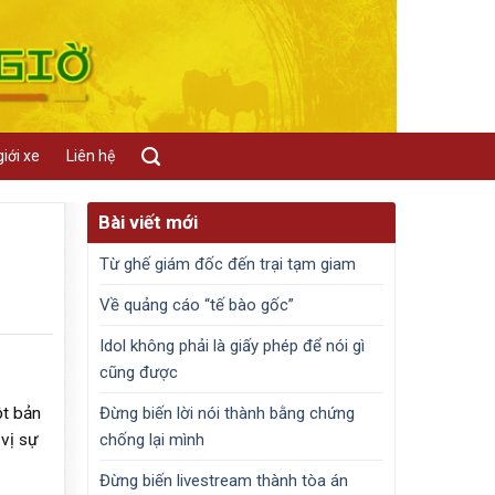
iới xe
Liên hệ
Bài viết mới
Từ ghế giám đốc đến trại tạm giam
Về quảng cáo “tế bào gốc”
Idol không phải là giấy phép để nói gì
cũng được
Đừng biến lời nói thành bằng chứng
ột bản
chống lại mình
 vị sự
Đừng biến livestream thành tòa án