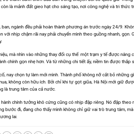
 còn là mảnh đất gieo hạt cho sáng tạo, nơi công nghệ và tri thức t
ở, ban, ngành đều phải hoàn thành phương án trước ngày 24/9. Khô
n với nhịp chậm rãi nay phải chuyển mình theo guồng nhanh, gọn. 
.
iệu, mà nhìn vào những thay đổi cụ thể: một trạm y tế được nâng c
nh chính gọn nhẹ hơn. Và từ những chi tiết ấy, niềm tin được thắp 
 cố, nay chọn tự làm mới mình. Thành phố không nỡ cắt bỏ những gì
a, không còn hữu ích. Bởi chỉ khi tự gọt giũa, Hà Nội mới giữ đư
g là trung tâm của cả nước.
hành chính tưởng khô cứng cũng có nhịp đập riêng. Nó đập theo 
ng bước đi, đang cho thấy mình không chỉ giữ vai trò trung tâm, mà
ương lai.