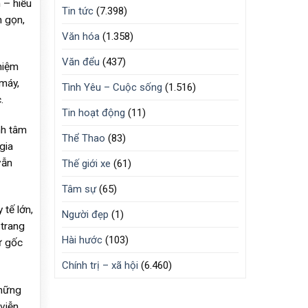
– hiểu
Tin tức
(7.398)
h gọn,
Văn hóa
(1.358)
Văn đểu
(437)
hiệm
 máy,
Tình Yêu – Cuộc sống
(1.516)
.
Tin hoạt động
(11)
nh tâm
Thể Thao
(83)
gia
vẫn
Thế giới xe
(61)
Tâm sự
(65)
 tế lớn,
Người đẹp
(1)
 trang
Hài hước
(103)
ừ gốc
Chính trị – xã hội
(6.460)
những
viễn