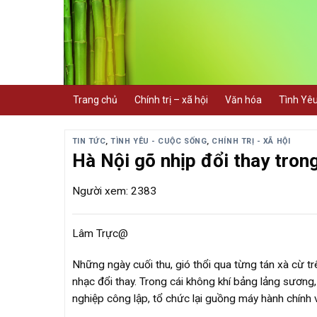
Skip
to
content
Trang chủ
Chính trị – xã hội
Văn hóa
Tình Yê
TIN TỨC
,
TÌNH YÊU - CUỘC SỐNG
,
CHÍNH TRỊ - XÃ HỘI
Hà Nội gõ nhịp đổi thay tro
Người xem: 2383
Lâm Trực@
Những ngày cuối thu, gió thổi qua từng tán xà cừ t
nhạc đổi thay. Trong cái không khí bảng lảng sương
nghiệp công lập, tổ chức lại guồng máy hành chính 