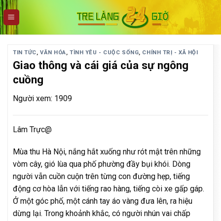
Skip
to
content
TIN TỨC
,
VĂN HÓA
,
TÌNH YÊU - CUỘC SỐNG
,
CHÍNH TRỊ - XÃ HỘI
Giao thông và cái giá của sự ngông
cuồng
Người xem: 1909
Lâm Trực@
Mùa thu Hà Nội, nắng hắt xuống như rót mật trên những
vòm cây, gió lùa qua phố phường đầy bụi khói. Dòng
người vẫn cuồn cuộn trên từng con đường hẹp, tiếng
động cơ hòa lẫn với tiếng rao hàng, tiếng còi xe gấp gáp.
Ở một góc phố, một cánh tay áo vàng đưa lên, ra hiệu
dừng lại. Trong khoảnh khắc, có người nhún vai chấp