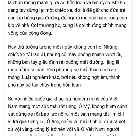
lá chắn mong manh giữa sự hỗn loạn và bình yên. Khi họ
dang tay dừng lại một chiếc xe, đó là để giữ cho đứa trẻ
còn kịp băng qua đường, để người mẹ bán hàng rong còn
kịp về nhà. Coi thường họ, cũng là coi thường chính mạng
sống của cộng đồng.
Hãy thử tưởng tượng một ngày không còn họ. Những
chiếc xe tải lao đi, những cỗ máy phóng nhanh vượt ẩu,
những bàn tay giấu đinh rải xuống mặt đường, lặng lẽ
gieo mầm tai nạn. Phố phường sẽ biến thành cơn ác
mộng. Luật nghiêm khắc, bởi nếu không nghiêm, thành
phố này sẽ tan chảy trong hỗn loạn.
So với nhiều quốc gia khác, sự nghiêm minh của Việt
Nam mang một sắc thái rất riêng. Ở Mỹ, không hiếm cảnh
sát dừng xe rồi bạo lực nổ ra, một sinh mạng tắt lịm chỉ
vì lời qua tiếng lại. Ở Anh, nhiều vụ biểu tình bị đưa ra xét
xử vội vàng, công lý trở nên vội vã. Ở Việt Nam, người