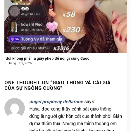
Idol không phải là giấy phép để nói gì cũng được
6 Tháng Tám, 2026
ONE THOUGHT ON “
GIAO THÔNG VÀ CÁI GIÁ
CỦA SỰ NGÔNG CUỒNG
”
angel prophecy deltarune
says:
Haha, đọc xong thấy cảnh sát giao thông
đúng là người giữ hồn cốt của thành phố! Giản
dị mà thấm thía. Nhưng mà thỉnh thoảng em
thấy họ cũng hơi ngoài lề nhỉ, lúc nào cũng