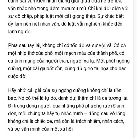
cảnh sát vẫn kiên nhẫn giảng giải giữa trưa hè đỏ lửa,
vẫn nhắc nhở trong đêm mưa mịt mù. Chỉ khi đối diện với
sự cố chấp, pháp luật mới cất giọng thép. Sự khác biệt
ấy làm nên nét nhân văn, dù luật vẫn nghiêm khắc đến
lạnh người.
Phía sau tay lái, không chỉ có tốc độ và sự vội vã. Có cả
một nhịp thở của phố, một mạch máu của thành phố, có
cả tính mạng của người thân, người xa lạ. Một phút ngông
cuồng, một cái ga bất cần, cũng đủ gieo tai họa cho bao
cuộc đời.
Hãy nhớ: cái giá của sự ngông cuồng không chỉ là tiền
bạc. Nó có thể là tự do, danh dự, thậm chí là cả tương lai.
Đi trong dòng người, qua những phố phường rực rỡ ánh
đèn, mỗi chúng ta hãy tự nhắc mình – đằng sau vô lăng
không chỉ là chiếc xe, mà còn là trách nhiệm, nhân cách,
và sự văn minh của một xã hội.