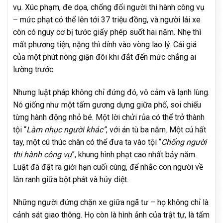
vụ. Xúc phạm, đe dọa, chống đối người thi hành công vụ
– mức phạt có thể lên tới 37 triệu đồng, và người lái xe
còn có nguy cơ bị tước giấy phép suốt hai năm. Nhẹ thì
mất phương tiện, nặng thì dính vào vòng lao lý. Cái giá
của một phút nóng giận đôi khi đắt đến mức chẳng ai
lường trước.
Nhưng luật pháp không chỉ đứng đó, vô cảm và lạnh lùng.
Nó giống như một tấm gương dựng giữa phố, soi chiếu
từng hành động nhỏ bé. Một lời chửi rủa có thể trở thành
tội “
Làm nhục người khác”
, với án tù ba năm. Một cú hất
tay, một cú thúc chân có thể đưa ta vào tội “
Chống người
thi hành công vụ
”, khung hình phạt cao nhất bảy năm.
Luật đã đặt ra giới hạn cuối cùng, để nhắc con người về
lằn ranh giữa bột phát và hủy diệt.
Những người đứng chặn xe giữa ngã tư – họ không chỉ là
cảnh sát giao thông. Họ còn là hình ảnh của trật tự, là tấm