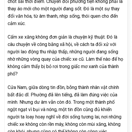
chốt sai thời điểm. Chuyển đổi phương tiện không phải là
thay áo mới cho một người đang sốt. Đó là một sự thay
đổi văn hóa, từ âm thanh, nhịp sống, thói quen cho đến
cảm xúc.
Cấm xe xăng không đơn giản là chuyện kỹ thuật. Đó là
câu chuyện về công bằng xã hội, về cách ta đối xử với
người lao động thu nhập thấp, những người đang sống
nhờ những vòng quay của chiếc xe cũ. Làm thế nào để họ
không cảm thấy bị bỏ rơi trong giấc mơ xanh của thành
phố?
Cửa Nam, giữa dòng tin đồn, bỗng thành nhân vật chính
bất đắc dĩ. Phường đã lên tiếng, đã làm đúng việc của
mình. Nhưng dư âm vẫn còn đó. Trong một thành phố
ngột ngạt vì bụi và nóng, một tin đồn cũng đủ khiến
người ta loay hoay nghĩ về đời sống tương lai, nơi những
chiếc xe không còn rền máy, không còn mùi xăng, không
còn khói, nhưng cũng có thể không còn công việc.