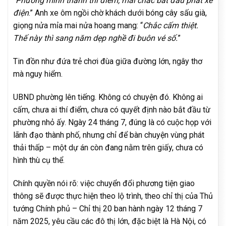
“
Phường mình thành thí điểm, mai chắc bắt đầu phát xe
điện
.” Anh xe ôm ngồi chờ khách dưới bóng cây sấu già,
giọng nửa mỉa mai nửa hoang mang: “
Chắc cấm thiệt.
Thế này thì sang năm dẹp nghề đi buôn vé số.
”
Tin đồn như đứa trẻ chơi đùa giữa đường lớn, ngây thơ
mà nguy hiểm.
UBND phường lên tiếng. Không có chuyện đó. Không ai
cấm, chưa ai thí điểm, chưa có quyết định nào bắt đầu từ
phường nhỏ ấy. Ngày 24 tháng 7, đúng là có cuộc họp với
lãnh đạo thành phố, nhưng chỉ để bàn chuyện vùng phát
thải thấp – một dự án còn đang nằm trên giấy, chưa có
hình thù cụ thể.
Chính quyền nói rõ: việc chuyển đổi phương tiện giao
thông sẽ được thực hiện theo lộ trình, theo chỉ thị của Thủ
tướng Chính phủ – Chỉ thị 20 ban hành ngày 12 tháng 7
năm 2025, yêu cầu các đô thị lớn, đặc biệt là Hà Nội, có