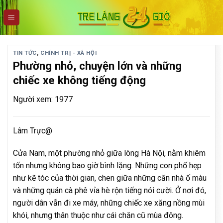
Skip
to
content
TIN TỨC
,
CHÍNH TRỊ - XÃ HỘI
Phường nhỏ, chuyện lớn và những
chiếc xe không tiếng động
Người xem: 1977
Lâm Trực@
Cửa Nam, một phường nhỏ giữa lòng Hà Nội, nằm khiêm
tốn nhưng không bao giờ bình lặng. Những con phố hẹp
như kẽ tóc của thời gian, chen giữa những căn nhà ố màu
và những quán cà phê vỉa hè rộn tiếng nói cười. Ở nơi đó,
người dân vẫn đi xe máy, những chiếc xe xăng nồng mùi
khói, nhưng thân thuộc như cái chăn cũ mùa đông.