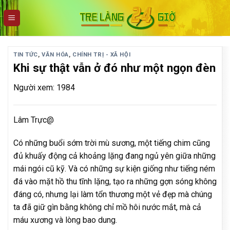
Skip
to
content
TIN TỨC
,
VĂN HÓA
,
CHÍNH TRỊ - XÃ HỘI
Khi sự thật vẫn ở đó như một ngọn đèn
Người xem: 1984
Lâm Trực@
Có những buổi sớm trời mù sương, một tiếng chim cũng
đủ khuấy động cả khoảng lặng đang ngủ yên giữa những
mái ngói cũ kỹ. Và có những sự kiện giống như tiếng ném
đá vào mặt hồ thu tĩnh lặng, tạo ra những gợn sóng không
đáng có, nhưng lại làm tổn thương một vẻ đẹp mà chúng
ta đã giữ gìn bằng không chỉ mồ hôi nước mắt, mà cả
máu xương và lòng bao dung.