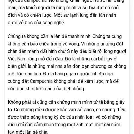
hội của Campuchia. Nó không khiến người ta sợ hãi bằng
máu, mà khiến người ta rùng mình vì sự bịa đặt có chủ
đích và có chiến lược. Một sự lạnh lùng đến tàn nhẫn
dưới vỏ bọc của công nghệ.
Chúng ta không cần la lên để thanh minh. Chúng ta cũng
không cần bào chữa trong vô vọng. Vì những ai từng đặt
chân đến mảnh đất hình chữ S này đều biết rõ, lòng người
Việt Nam rộng mở đến đâu. Đó là những cái bắt tay ở
biên giới, là những mái nhà sàn đón bạn phương xa không
một lời toan tính. Đó là hàng ngàn người lính đã ngã
xuống đất Campuchia không phải để xâm lược, mà để
cứu bạn khỏi lưỡi dao của diệt chủng.
Không phải ai cũng cần chứng minh mình tử tế bằng giấy
tờ. Có những điều được khắc vào sử sách, có những điều
được thắp sáng trong ký ức của nhân loại, và có những
điều chỉ cần cảm nhận trong một ánh mắt, một cái nắm
tay, một lần sẻ chia.