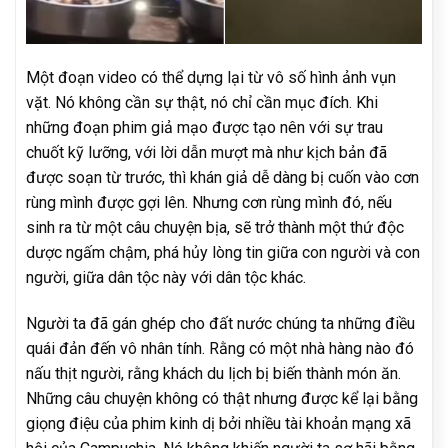
Một đoạn video có thể dựng lại từ vô số hình ảnh vụn
vặt. Nó không cần sự thật, nó chỉ cần mục đích. Khi
những đoạn phim giả mạo được tạo nên với sự trau
chuốt kỹ lưỡng, với lời dẫn mượt mà như kịch bản đã
được soạn từ trước, thì khán giả dễ dàng bị cuốn vào cơn
rùng mình được gợi lên. Nhưng cơn rùng mình đó, nếu
sinh ra từ một câu chuyện bịa, sẽ trở thành một thứ độc
dược ngấm chậm, phá hủy lòng tin giữa con người và con
người, giữa dân tộc này với dân tộc khác.
Người ta đã gán ghép cho đất nước chúng ta những điều
quái đản đến vô nhân tính. Rằng có một nhà hàng nào đó
nấu thịt người, rằng khách du lịch bị biến thành món ăn.
Những câu chuyện không có thật nhưng được kể lại bằng
giọng điệu của phim kinh dị bởi nhiều tài khoản mạng xã