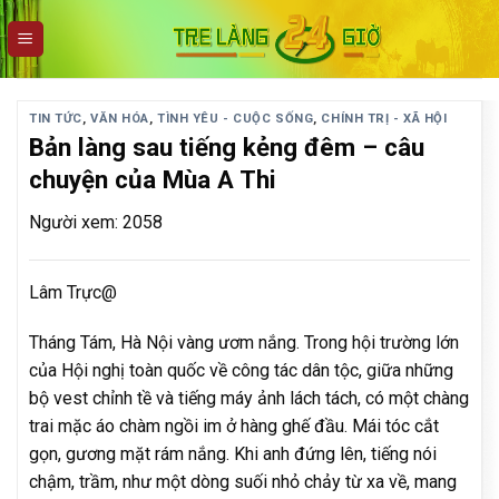
Skip
to
content
TIN TỨC
,
VĂN HÓA
,
TÌNH YÊU - CUỘC SỐNG
,
CHÍNH TRỊ - XÃ HỘI
Bản làng sau tiếng kẻng đêm – câu
chuyện của Mùa A Thi
Người xem: 2058
Lâm Trực@
Tháng Tám, Hà Nội vàng ươm nắng. Trong hội trường lớn
của Hội nghị toàn quốc về công tác dân tộc, giữa những
bộ vest chỉnh tề và tiếng máy ảnh lách tách, có một chàng
trai mặc áo chàm ngồi im ở hàng ghế đầu. Mái tóc cắt
gọn, gương mặt rám nắng. Khi anh đứng lên, tiếng nói
chậm, trầm, như một dòng suối nhỏ chảy từ xa về, mang