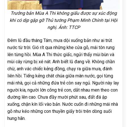
Trưởng bản Mùa A Thi không giấu được sự xúc động
khi có dịp gặp gỡ Thủ tướng Phạm Minh Chính tại Hội
nghị. Ảnh: TTCP
Đêm lũ đầu tháng Tám, mưa dội xuống bản như ai trút
nước từ trời. Gió rít qua những khe cửa gỗ, mái tôn rung
lên từng hồi. Mùa A Thi thức giấc, ngửi thấy mùi bùn và
mùi cây rừng bị xé nát. Anh biết lũ đang về. Không chần
chừ, anh vác chiếc kẻng đồng, chạy ra giữa mưa, đánh
liên hồi. Tiếng kẻng chát chúa giữa màn nước, gọi từng
mái nhà, gọi cả những đứa trẻ còn say ngủ. Người này lay
người kia, người lớn cõng trẻ con, dắt nhau men theo con
đường lên cao. Chưa đầy mười phút sau, đất đá ập
xuống, chặn kín lối vào bản. Nước cuốn đi những mái nhà
gỗ như kéo những con thuyền giấy trôi trên dòng suối
hung hãn.