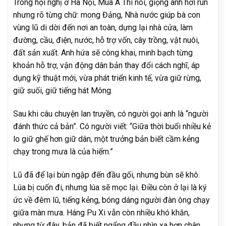
Trong hội nghị ở Hà Nội, Mùa A Thi nói, giọng anh hơi run
nhưng rõ từng chữ: mong Đảng, Nhà nước giúp bà con
vùng lũ di dời đến nơi an toàn, dựng lại nhà cửa, làm
đường, cầu, điện, nước, hỗ trợ vốn, cây trồng, vật nuôi,
đất sản xuất. Anh hứa sẽ công khai, minh bạch từng
khoản hỗ trợ, vận động dân bản thay đổi cách nghĩ, áp
dụng kỹ thuật mới, vừa phát triển kinh tế, vừa giữ rừng,
giữ suối, giữ tiếng hát Mông.
Sau khi câu chuyện lan truyền, có người gọi anh là “người
đánh thức cả bản”. Có người viết: “Giữa thời buổi nhiều kẻ
lo giữ ghế hơn giữ dân, một trưởng bản biết cầm kẻng
chạy trong mưa là của hiếm.”
Lũ đã để lại bùn ngập đến đầu gối, nhưng bùn sẽ khô.
Lúa bị cuốn đi, nhưng lúa sẽ mọc lại. Điều còn ở lại là ký
ức về đêm lũ, tiếng kẻng, bóng dáng người đàn ông chạy
giữa màn mưa. Háng Pu Xi vẫn còn nhiều khó khăn,
nhưng từ đây, bản đã biết ngẩng đầu nhìn xa hơn chân