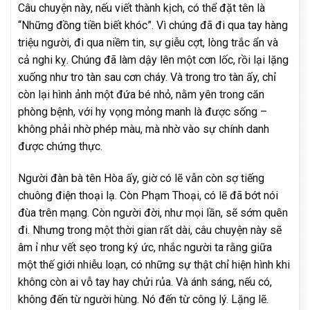
Câu chuyện này, nếu viết thành kịch, có thể đặt tên là
“Những đồng tiền biết khóc”. Vì chúng đã đi qua tay hàng
triệu người, đi qua niềm tin, sự giễu cợt, lòng trắc ẩn và
cả nghi kỵ. Chúng đã làm dậy lên một cơn lốc, rồi lại lặng
xuống như tro tàn sau cơn cháy. Và trong tro tàn ấy, chỉ
còn lại hình ảnh một đứa bé nhỏ, nằm yên trong căn
phòng bệnh, với hy vọng mỏng manh là được sống –
không phải nhờ phép màu, mà nhờ vào sự chính danh
được chứng thực.
Người đàn bà tên Hòa ấy, giờ có lẽ vẫn còn sợ tiếng
chuông điện thoại lạ. Còn Phạm Thoại, có lẽ đã bớt nói
đùa trên mạng. Còn người đời, như mọi lần, sẽ sớm quên
đi. Nhưng trong một thời gian rất dài, câu chuyện này sẽ
âm ỉ như vết sẹo trong ký ức, nhắc người ta rằng giữa
một thế giới nhiễu loạn, có những sự thật chỉ hiện hình khi
không còn ai vỗ tay hay chửi rủa. Và ánh sáng, nếu có,
không đến từ người hùng. Nó đến từ công lý. Lặng lẽ.