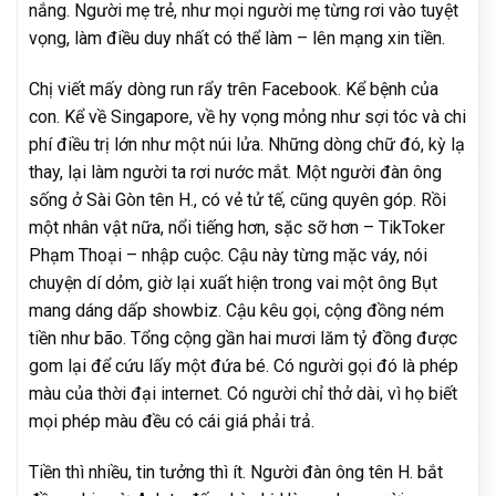
nắng. Người mẹ trẻ, như mọi người mẹ từng rơi vào tuyệt
vọng, làm điều duy nhất có thể làm – lên mạng xin tiền.
Chị viết mấy dòng run rẩy trên Facebook. Kể bệnh của
con. Kể về Singapore, về hy vọng mỏng như sợi tóc và chi
phí điều trị lớn như một núi lửa. Những dòng chữ đó, kỳ lạ
thay, lại làm người ta rơi nước mắt. Một người đàn ông
sống ở Sài Gòn tên H., có vẻ tử tế, cũng quyên góp. Rồi
một nhân vật nữa, nổi tiếng hơn, sặc sỡ hơn – TikToker
Phạm Thoại – nhập cuộc. Cậu này từng mặc váy, nói
chuyện dí dỏm, giờ lại xuất hiện trong vai một ông Bụt
mang dáng dấp showbiz. Cậu kêu gọi, cộng đồng ném
tiền như bão. Tổng cộng gần hai mươi lăm tỷ đồng được
gom lại để cứu lấy một đứa bé. Có người gọi đó là phép
màu của thời đại internet. Có người chỉ thở dài, vì họ biết
mọi phép màu đều có cái giá phải trả.
Tiền thì nhiều, tin tưởng thì ít. Người đàn ông tên H. bắt