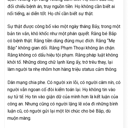
đối chiếu bệnh án, truy nguồn tiền. Họ không cần biết ai
nổi tiếng, ai diễn tốt. Họ chỉ cần biết sự thật.
Sự thật được công bố vào một ngày tháng Bảy, trong một
bản tin vắn, khô khốc như một phán quyết. Rằng bé Bắp
có bệnh thật. Rằng tiền dùng đúng mục đích. Rằng “Mẹ
Bắp” không gian dối. Rằng Phạm Thoại không ăn chặn.
Rằng không có dấu hiệu tội phạm. Rằng pháp luật không
khởi tố. Những dòng chữ lạnh lùng ấy, trớ trêu thay, lại
làm người ta nhẹ nhõm hơn hàng triệu status cảm thông.
Dân mạng chia phe. Có người xin lỗi, có người câm nín, có
người vẫn ngoan cố đòi kiểm toán lại. Họ không tin vào
sự tử tế. Họ tin vào giận dữ của mình hơn là kết luận của
công an. Nhưng cũng có người lặng lẽ xóa đi những bình
luận cũ, có người gửi lại một lời chúc cho bé Bắp, dù
muộn màng.