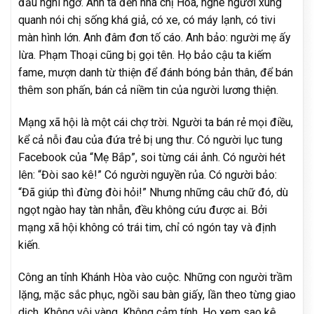
đầu nghi ngờ. Anh ta đến nhà chị Hòa, nghe người xung
quanh nói chị sống khá giả, có xe, có máy lạnh, có tivi
màn hình lớn. Anh đâm đơn tố cáo. Anh bảo: người mẹ ấy
lừa. Phạm Thoại cũng bị gọi tên. Họ bảo cậu ta kiếm
fame, mượn danh từ thiện để đánh bóng bản thân, để bán
thêm son phấn, bán cả niềm tin của người lương thiện.
Mạng xã hội là một cái chợ trời. Người ta bán rẻ mọi điều,
kể cả nỗi đau của đứa trẻ bị ung thư. Có người lục tung
Facebook của “Mẹ Bắp”, soi từng cái ảnh. Có người hét
lên: “Đòi sao kê!” Có người nguyền rủa. Có người bảo:
“Đã giúp thì đừng đòi hỏi!” Nhưng những câu chữ đó, dù
ngọt ngào hay tàn nhẫn, đều không cứu được ai. Bởi
mạng xã hội không có trái tim, chỉ có ngón tay và định
kiến.
Công an tỉnh Khánh Hòa vào cuộc. Những con người trầm
lặng, mặc sắc phục, ngồi sau bàn giấy, lần theo từng giao
dịch. Không vội vàng. Không cảm tính. Họ xem sao kê,