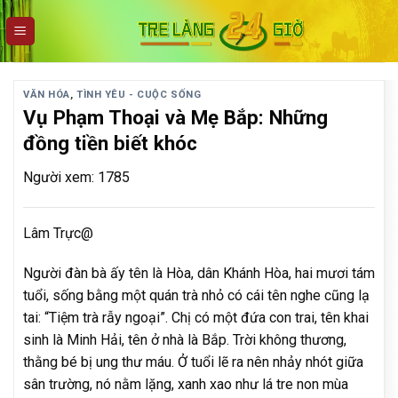
Skip
to
content
VĂN HÓA
,
TÌNH YÊU - CUỘC SỐNG
Vụ Phạm Thoại và Mẹ Bắp: Những
đồng tiền biết khóc
Người xem: 1785
Lâm Trực@
Người đàn bà ấy tên là Hòa, dân Khánh Hòa, hai mươi tám
tuổi, sống bằng một quán trà nhỏ có cái tên nghe cũng lạ
tai: “Tiệm trà rẫy ngoại”. Chị có một đứa con trai, tên khai
sinh là Minh Hải, tên ở nhà là Bắp. Trời không thương,
thằng bé bị ung thư máu. Ở tuổi lẽ ra nên nhảy nhót giữa
sân trường, nó nằm lặng, xanh xao như lá tre non mùa