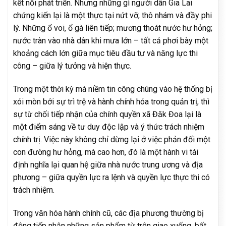
kết nối phát triển. Nhưng những gì người dân Gia Lai
chứng kiến lại là một thực tại nứt vỡ, thô nhám và đầy phi
lý. Những ổ voi, ổ gà liên tiếp; mương thoát nước hư hỏng;
nước tràn vào nhà dân khi mưa lớn – tất cả phơi bày một
khoảng cách lớn giữa mục tiêu đầu tư và năng lực thi
công – giữa lý tưởng và hiện thực.
Trong một thời kỳ mà niềm tin công chúng vào hệ thống bị
xói mòn bởi sự trì trệ và hành chính hóa trong quản trị, thì
sự từ chối tiếp nhận của chính quyền xã Đăk Đoa lại là
một điểm sáng về tư duy độc lập và ý thức trách nhiệm
chính trị. Việc này không chỉ dừng lại ở việc phản đối một
con đường hư hỏng, mà cao hơn, đó là một hành vi tái
định nghĩa lại quan hệ giữa nhà nước trung ương và địa
phương – giữa quyền lực ra lệnh và quyền lực thực thi có
trách nhiệm.
Trong văn hóa hành chính cũ, các địa phương thường bị
động tiếp nhận những sản phẩm từ trên giao xuống, bất