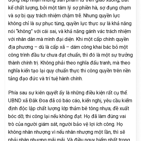
kể chất lượng, bởi một tâm lý sợ phiền hà, sợ đụng chạm
và sợ bị quy trách nhiệm chậm trễ. Nhưng quyền lực
không chỉ là sự phục tùng, quyền lực thực sự là khả năng
nói “không” với cái sai, và khả năng gánh vác trách nhiệm
với nhân dân mà mình đại diện. Khi một cấp chính quyền
địa phương – dù là cấp xã – dám công khai bác bỏ một
công trình đầu tư chưa đạt chuẩn, thì đó là một sự trưởng
thành chính trị. Không phải theo nghĩa đấu tranh, mà theo
nghĩa kiến tạo lại quy chuẩn thực thi công quyền trên nền
tảng đạo đức và trí tuệ hành chính.
Phía sau sự kiên quyết ấy là những điều kiện rất cụ thể.
UBND xã Đăk Đoa đã có báo cáo, kiến nghị, yêu cầu kiểm
định độc lập chất lượng lớp thảm bê tông nhựa; đề xuất
bóc dỡ, thi công lại nếu không đạt. Họ đã làm đúng vai
trò của người giám sát, người bảo vệ lợi ích công. Họ
không nhân nhượng vì nếu nhân nhượng một lần, thì sẽ
phải nhân nhượng mãi mãi. Và điều nguy hiểm nhất trong