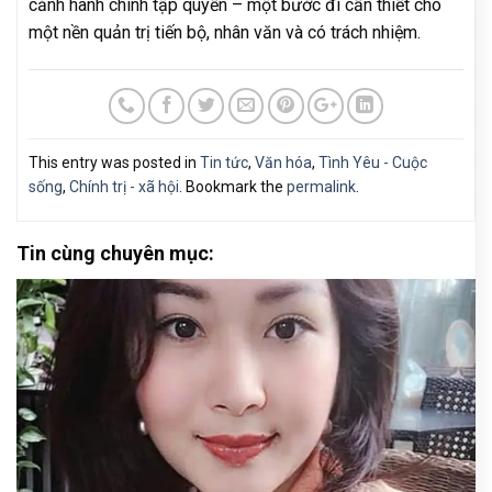
cảnh hành chính tập quyền – một bước đi cần thiết cho
một nền quản trị tiến bộ, nhân văn và có trách nhiệm.
This entry was posted in
Tin tức
,
Văn hóa
,
Tình Yêu - Cuộc
sống
,
Chính trị - xã hội
. Bookmark the
permalink
.
Tin cùng chuyên mục: