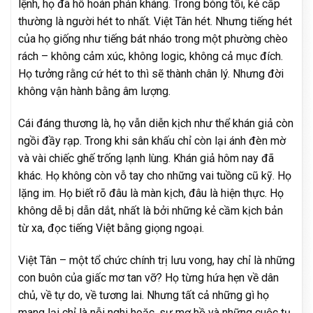
lệnh, họ đã hô hoán phản kháng. Trong bóng tối, kẻ cắp
thường là người hét to nhất. Việt Tân hét. Nhưng tiếng hét
của họ giống như tiếng bát nháo trong một phường chèo
rách – không cảm xúc, không logic, không cả mục đích.
Họ tưởng rằng cứ hét to thì sẽ thành chân lý. Nhưng đời
không vận hành bằng âm lượng.
Cái đáng thương là, họ vẫn diễn kịch như thể khán giả còn
ngồi đầy rạp. Trong khi sân khấu chỉ còn lại ánh đèn mờ
và vài chiếc ghế trống lạnh lùng. Khán giả hôm nay đã
khác. Họ không còn vỗ tay cho những vai tuồng cũ kỹ. Họ
lặng im. Họ biết rõ đâu là màn kịch, đâu là hiện thực. Họ
không dễ bị dẫn dắt, nhất là bởi những kẻ cầm kịch bản
từ xa, đọc tiếng Việt bằng giọng ngoại.
Việt Tân – một tổ chức chính trị lưu vong, hay chỉ là những
con buôn của giấc mơ tan vỡ? Họ từng hứa hẹn về dân
chủ, về tự do, về tương lai. Nhưng tất cả những gì họ
mang lại chỉ là nỗi nghi hoặc, sự mơ hồ và những cuộc tụ