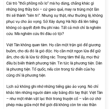
Cái trò “thổi phồng nỗi lo” mà họ dùng, chẳng khác gì
những ông thầy bói – cứ gieo quẻ, may ra trúng một lần
thì sẽ thành “tiên tri”. Nhưng sự thật, như thường lệ, không
phục vụ cho ảo vọng. Sở Xây dựng Hà Nội đã lên tiếng:
không có quyết định thu phí nào. Tất cả mới chỉ là nghiên
cứu. Mà nghiên cứu thì đâu có tội?
Việt Tân không quan tâm. Họ cần một trận gió để giương
buồm, cho dù đó là gió độc. Họ cần một ngọn lửa để giữ
ấm, cho dù là lửa từ đống rác. Trong tâm thế ấy, mọi thứ
đều bị biến thành phương tiện. Tin tức là phương tiện. Dân
là phương tiện. Tổ quốc, nếu còn trong từ điển của họ
cũng chỉ là phương tiện.
Lịch sử không ghi nhớ những tiếng gào ảo vọng. Nó chỉ
khắc tên những người dám xây bằng đôi tay thật. Việt Tân
– như một nhân vật lạc thời trong truyện cổ – vẫn cứ chờ
phép màu giữa một thế giới đã không còn tin vào thần