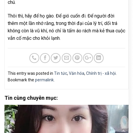
chú.
Thôi thì, hãy để họ gào. Để gió cuốn đi. Để người đời
thêm một lần nhớ rằng, trong thời đại của lý trí, dối trá
không còn là vũ khí, nó chỉ là tấm áo rách mà kẻ thua cuộc
vẫn cố mặc cho khỏi lạnh.
This entry was posted in
Tin tức
,
Văn hóa
,
Chính trị - xã hội
.
Bookmark the
permalink
.
Tin cùng chuyên mục: