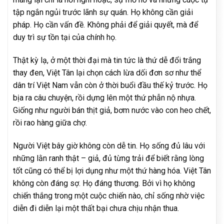
tập ngắn ngủi trước lãnh sự quán. Họ không cần giải
pháp. Họ cần vấn đề. Không phải để giải quyết, mà để
duy trì sự tồn tại của chính họ.
Thật kỳ lạ, ở một thời đại mà tin tức là thứ dễ đổi trắng
thay đen, Việt Tân lại chọn cách lừa dối đơn sơ như thể
dân trí Việt Nam vẫn còn ở thời buổi đầu thế kỷ trước. Họ
bịa ra câu chuyện, rồi dựng lên một thứ phẫn nộ nhựa.
Giống như người bán thịt giả, bơm nước vào con heo chết,
rồi rao hàng giữa chợ.
Người Việt bây giờ không còn dễ tin. Họ sống đủ lâu với
những lằn ranh thật – giả, đủ từng trải để biết rằng lòng
tốt cũng có thể bị lợi dụng như một thứ hàng hóa. Việt Tân
không còn đáng sợ. Họ đáng thương. Bởi vì họ không
chiến thắng trong một cuộc chiến nào, chỉ sống nhờ việc
diễn đi diễn lại một thất bại chưa chịu nhận thua.