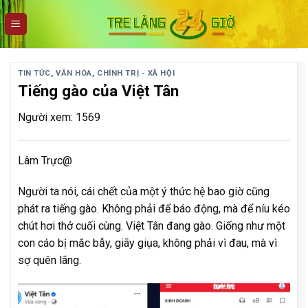
Skip
to
content
TIN TỨC
,
VĂN HÓA
,
CHÍNH TRỊ - XÃ HỘI
Tiếng gào của Việt Tân
Người xem: 1569
Lâm Trực@
Người ta nói, cái chết của một ý thức hệ bao giờ cũng
phát ra tiếng gào. Không phải để báo động, mà để níu kéo
chút hơi thở cuối cùng. Việt Tân đang gào. Giống như một
con cáo bị mắc bẫy, giãy giụa, không phải vì đau, mà vì
sợ quên lãng.