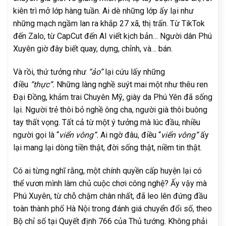
kiên trì mở lớp hàng tuần. Ai dè những lớp ấy lại như
những mạch ngầm lan ra khắp 27 xã, thị trấn. Từ TikTok
đến Zalo, từ CapCut đến AI viết kịch bản… Người dân Phú
Xuyên giờ đây biết quay, dựng, chỉnh, và… bán.
Và rồi, thứ tưởng như
“ảo”
lại cứu lấy những
điều
“thực”.
Những làng nghề suýt mai một như thêu ren
Đại Đồng, khảm trai Chuyên Mỹ, giày da Phú Yên đã sống
lại. Người trẻ thôi bỏ nghề ông cha, người già thôi buông
tay thất vọng. Tất cả từ một ý tưởng mà lúc đầu, nhiều
người gọi là “
viển vông”.
Ai ngờ đâu, điều “
viển vông”
ấy
lại mang lại dòng tiền thật, đời sống thật, niềm tin thật.
Có ai từng nghĩ rằng, một chính quyền cấp huyện lại có
thể vươn mình làm chủ cuộc chơi công nghệ? Ấy vậy mà
Phú Xuyên, từ chỗ chậm chân nhất, đã leo lên đứng đầu
toàn thành phố Hà Nội trong đánh giá chuyển đổi số, theo
Bộ chỉ số tại Quyết định 766 của Thủ tướng. Không phải