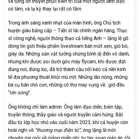
và từng lời thuyết phục kiên trì của một người lãnh đạo
có tâm, và lạ kỳ thay lại rất có tầm.
Trong ánh sáng xanh nhạt của màn hình, ông Chủ tịch
huyện giàu bằng cấp – Tiến sĩ tài chính-ngân hàng, Thạc
sĩ công nghệ, người thông thạo cả tiếng Anh – lặng lẽ gõ
dòng tin giới thiệu phiên livestream bán mứt sen, giò bò,
giày da. Những sản vật tưởng chừng bình dị đến vô danh,
nhưng khi được soi dưới góc máy flycam, khi được đặt
đúng nơi, đúng lúc, đã trở thành cầu nối kéo cả nền kinh
tế địa phương thoát khỏi mù mịt. Những lão nông, những
bà cụ bán chó con, những cô thợ may vụng về.. giờ đều
“l
ên sóng
”.
Ông không chỉ làm admin. Ông làm đạo diễn, biên tập,
truyền thông, thầy giáo và người truyền cảm hứng. Bắt
đầu từ lớp học nhỏ vào cuối năm 2023, khi cả huyện còn
hoài nghi về
“thương mại điện tử”,
ông lặng lẽ mời
chuyên gia giỏi về giảng miễn phí, tự tay soạn giáo án, rồi