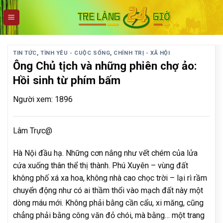
Skip
to
content
TIN TỨC
,
TÌNH YÊU - CUỘC SỐNG
,
CHÍNH TRỊ - XÃ HỘI
Ông Chủ tịch và những phiên chợ ảo:
Hồi sinh từ phím bấm
Người xem: 1896
Lâm Trực@
Hà Nội đầu hạ. Những cơn nắng như vết chém của lửa
cứa xuống thân thể thị thành. Phú Xuyên – vùng đất
không phố xá xa hoa, không nhà cao chọc trời – lại rì rầm
chuyển động như có ai thầm thổi vào mạch đất này một
dòng máu mới. Không phải bằng cần cẩu, xi măng, cũng
chẳng phải bằng công văn đỏ chói, mà bằng… một trang