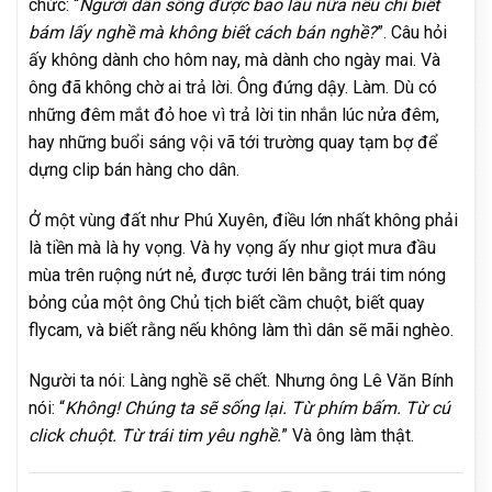
chức: “
Người dân sống được bao lâu nữa nếu chỉ biết
bám lấy nghề mà không biết cách bán nghề?
”. Câu hỏi
ấy không dành cho hôm nay, mà dành cho ngày mai. Và
ông đã không chờ ai trả lời. Ông đứng dậy. Làm. Dù có
những đêm mắt đỏ hoe vì trả lời tin nhắn lúc nửa đêm,
hay những buổi sáng vội vã tới trường quay tạm bợ để
dựng clip bán hàng cho dân.
Ở một vùng đất như Phú Xuyên, điều lớn nhất không phải
là tiền mà là hy vọng. Và hy vọng ấy như giọt mưa đầu
mùa trên ruộng nứt nẻ, được tưới lên bằng trái tim nóng
bỏng của một ông Chủ tịch biết cầm chuột, biết quay
flycam, và biết rằng nếu không làm thì dân sẽ mãi nghèo.
Người ta nói: Làng nghề sẽ chết. Nhưng ông Lê Văn Bính
nói: “
Không! Chúng ta sẽ sống lại. Từ phím bấm. Từ cú
click chuột. Từ trái tim yêu nghề.
” Và ông làm thật.