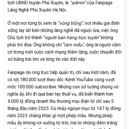
tịch UBND huyện Phú Xuyên, là
“admin”
của Fanpage
Làng Nghề Phú Xuyên Hà Nội.
Ở một nơi từng bị xem là
“vùng trũng”
, nơi nhiều gia đình
sống lay lắt bên những làng nghề đã nguội lửa, việc ông
Chủ tịch trở thành “
người bán hàng trực tuyến”
không
phải trò đùa. Ông không chỉ “l
àm mẫu”
, ông là người cầm
cờ trong một cuộc cách mạng thầm lặng, cuộc chuyển đổi
số bằng trái tim và lòng tin vào đất này.
Fanpage do ông trực tiếp quản trị, chỉ sau một năm, đã
có tới 180.000 lượt theo dõi. Kênh YouTube cũng vượt
mốc 100.000 subscriber. Những con số tưởng chừng vô
nghĩa ấy, khi đi qua bàn tay thuế vụ, đã biến thành hơn
4.000 tỷ đồng doanh thu thương mại điện tử chỉ sau 5
tháng đầu năm 2025. Cú nhảy ngoạn mục từ 147 tỷ đồng
năm 2023 chẳng khác gì một phép mầu. Nhưng phép
mầu ấy không rơi xuống từ trời, mà từ những đêm trắng