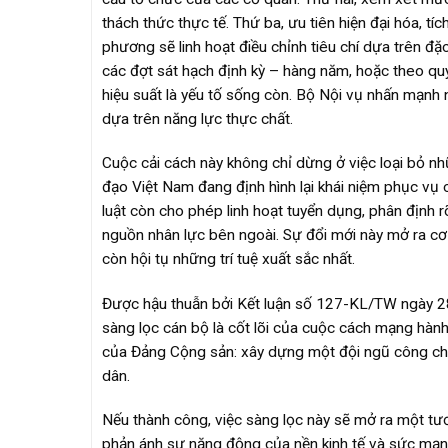
thách thức thực tế. Thứ ba, ưu tiên hiện đại hóa, tí
phương sẽ linh hoạt điều chỉnh tiêu chí dựa trên đặc 
các đợt sát hạch định kỳ – hàng năm, hoặc theo quý,
hiệu suất là yếu tố sống còn. Bộ Nội vụ nhấn mạnh 
dựa trên năng lực thực chất.
Cuộc cải cách này không chỉ dừng ở việc loại bỏ n
đạo Việt Nam đang định hình lại khái niệm phục vụ
luật còn cho phép linh hoạt tuyển dụng, phân định rõ
nguồn nhân lực bên ngoài. Sự đổi mới này mở ra cơ
còn hội tụ những trí tuệ xuất sắc nhất.
Được hậu thuẫn bởi Kết luận số 127-KL/TW ngày 28
sàng lọc cán bộ là cốt lõi của cuộc cách mạng hành 
của Đảng Cộng sản: xây dựng một đội ngũ công chứ
dân.
Nếu thành công, việc sàng lọc này sẽ mở ra một tư
phản ánh sự năng động của nền kinh tế và sức mạnh