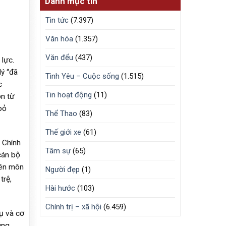
Danh mục tin
Tin tức
(7.397)
Văn hóa
(1.357)
Văn đểu
(437)
 lực.
lý “đã
Tình Yêu – Cuộc sống
(1.515)
c
Tin hoạt động
(11)
ồn từ
bỏ
Thể Thao
(83)
Thế giới xe
(61)
 Chính
Tâm sự
(65)
cán bộ
yên môn
Người đẹp
(1)
trệ,
Hài hước
(103)
Chính trị – xã hội
(6.459)
vụ và cơ
úng