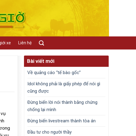
iới xe
Liên hệ
Bài viết mới
Về quảng cáo “tế bào gốc”
Idol không phải là giấy phép để nói gì
cũng được
Đừng biến lời nói thành bằng chứng
chống lại mình
 vụ
Đừng biến livestream thành tòa án
nh
trong
Đầu tư cho người thầy
i vụ,