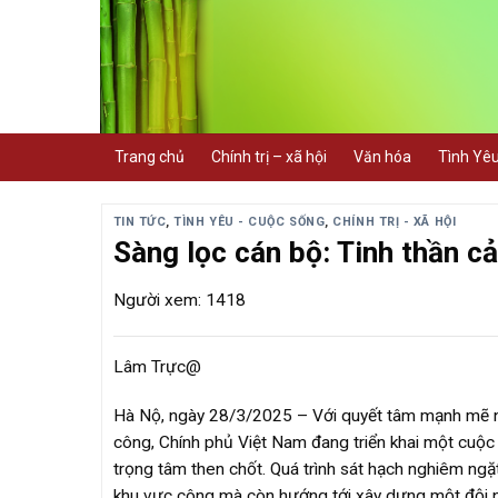
Skip
to
content
Trang chủ
Chính trị – xã hội
Văn hóa
Tình Yê
TIN TỨC
,
TÌNH YÊU - CUỘC SỐNG
,
CHÍNH TRỊ - XÃ HỘI
Sàng lọc cán bộ: Tinh thần cả
Người xem: 1418
Lâm Trực@
Hà Nộ, ngày 28/3/2025 – Với quyết tâm mạnh mẽ n
công, Chính phủ Việt Nam đang triển khai một cuộc 
trọng tâm then chốt. Quá trình sát hạch nghiêm ngặ
khu vực công mà còn hướng tới xây dựng một đội ng