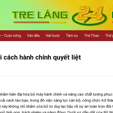
u – Cuộc sống
Văn đểu
Hài hước
Tâm sự
Thể Thao
Thế g
i cách hành chính quyết liệt
hằm hiện đại hóa bộ máy hành chính và nâng cao chất lượng phục
cải cách táo bạo, trong đó việc sàng lọc cán bộ, công chức trở thà
t này không chỉ nhằm xóa bỏ tư duy lạc hậu về sự an toàn trọn đời 
ũ tinh gọn, trách nhiệm và năng động. Dưới sự dẫn dắt của Bộ Nộ