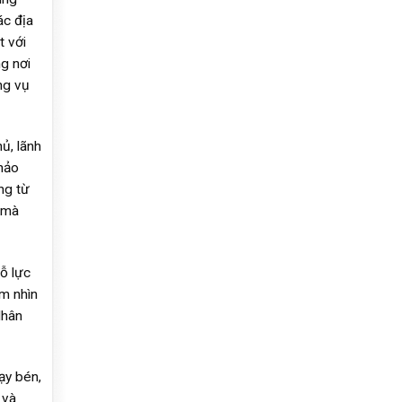
ác địa
t với
g nơi
ng vụ
ủ, lãnh
hảo
ng từ
 mà
ỗ lực
ầm nhìn
Nhân
ạy bén,
 và