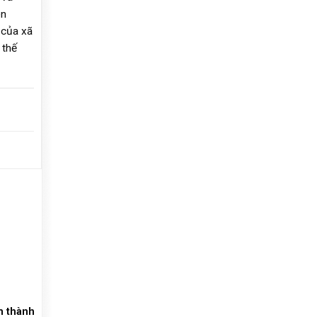
ên
 của xã
 thế
m thành