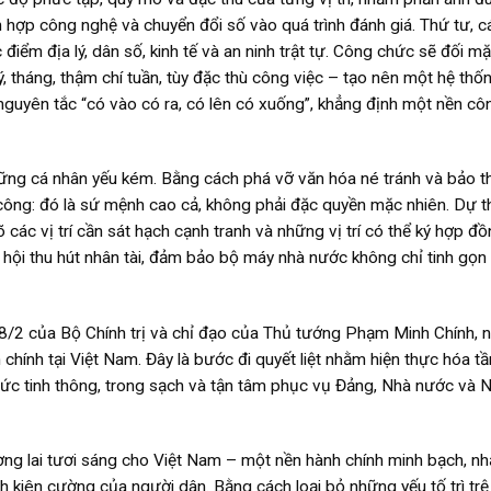
ch hợp công nghệ và chuyển đổi số vào quá trình đánh giá. Thứ tư, c
điểm địa lý, dân số, kinh tế và an ninh trật tự. Công chức sẽ đối mặ
 tháng, thậm chí tuần, tùy đặc thù công việc – tạo nên một hệ thốn
nguyên tắc “có vào có ra, có lên có xuống”, khẳng định một nền cô
hững cá nhân yếu kém. Bằng cách phá vỡ văn hóa né tránh và bảo th
 công: đó là sứ mệnh cao cả, không phải đặc quyền mặc nhiên. Dự t
 các vị trí cần sát hạch cạnh tranh và những vị trí có thể ký hợp đồ
 hội thu hút nhân tài, đảm bảo bộ máy nhà nước không chỉ tinh gọn
/2 của Bộ Chính trị và chỉ đạo của Thủ tướng Phạm Minh Chính, n
chính tại Việt Nam. Đây là bước đi quyết liệt nhằm hiện thực hóa t
c tinh thông, trong sạch và tận tâm phục vụ Đảng, Nhà nước và 
ơng lai tươi sáng cho Việt Nam – một nền hành chính minh bạch, nh
 kiên cường của người dân. Bằng cách loại bỏ những yếu tố trì trệ