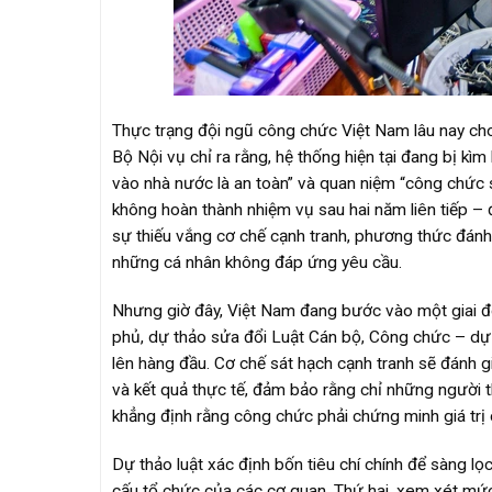
Thực trạng đội ngũ công chức Việt Nam lâu nay cho 
Bộ Nội vụ chỉ ra rằng, hệ thống hiện tại đang bị kìm
vào nhà nước là an toàn” và quan niệm “công chức s
không hoàn thành nhiệm vụ sau hai năm liên tiếp –
sự thiếu vắng cơ chế cạnh tranh, phương thức đánh 
những cá nhân không đáp ứng yêu cầu.
Nhưng giờ đây, Việt Nam đang bước vào một giai đo
phủ, dự thảo sửa đổi Luật Cán bộ, Công chức – dự k
lên hàng đầu. Cơ chế sát hạch cạnh tranh sẽ đánh 
và kết quả thực tế, đảm bảo rằng chỉ những người thự
khẳng định rằng công chức phải chứng minh giá trị 
Dự thảo luật xác định bốn tiêu chí chính để sàng lọc 
cấu tổ chức của các cơ quan. Thứ hai, xem xét mức