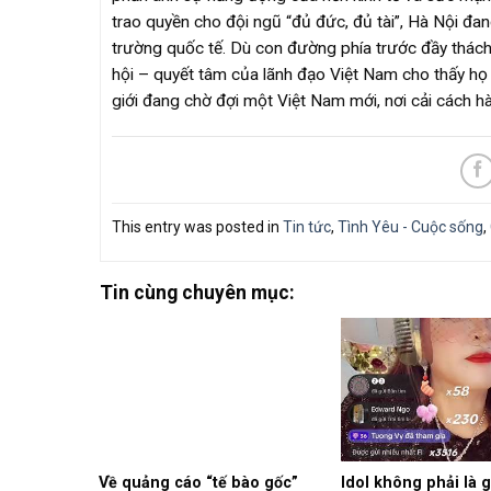
trao quyền cho đội ngũ “đủ đức, đủ tài”, Hà Nội đa
trường quốc tế. Dù con đường phía trước đầy thách 
hội – quyết tâm của lãnh đạo Việt Nam cho thấy họ s
giới đang chờ đợi một Việt Nam mới, nơi cải cách hà
This entry was posted in
Tin tức
,
Tình Yêu - Cuộc sống
,
Tin cùng chuyên mục:
Về quảng cáo “tế bào gốc”
Idol không phải là 