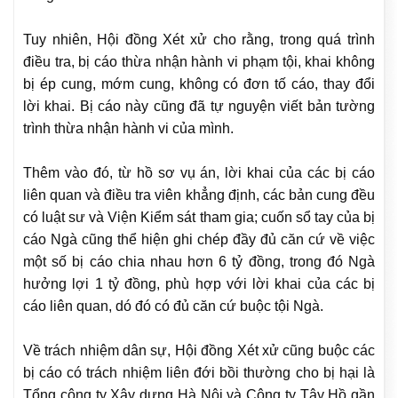
Tuy nhiên, Hội đồng Xét xử cho rằng, trong quá trình
điều tra, bị cáo thừa nhận hành vi phạm tội, khai không
bị ép cung, mớm cung, không có đơn tố cáo, thay đổi
lời khai. Bị cáo này cũng đã tự nguyện viết bản tường
trình thừa nhận hành vi của mình.
Thêm vào đó, từ hồ sơ vụ án, lời khai của các bị cáo
liên quan và điều tra viên khẳng định, các bản cung đều
có luật sư và Viện Kiểm sát tham gia; cuốn sổ tay của bị
cáo Ngà cũng thể hiện ghi chép đầy đủ căn cứ về việc
một số bị cáo chia nhau hơn 6 tỷ đồng, trong đó Ngà
hưởng lợi 1 tỷ đồng, phù hợp với lời khai của các bị
cáo liên quan, dó đó có đủ căn cứ buộc tội Ngà.
Về trách nhiệm dân sự, Hội đồng Xét xử cũng buộc các
bị cáo có trách nhiệm liên đới bồi thường cho bị hại là
Tổng công ty Xây dựng Hà Nội và Công ty Tây Hồ gần