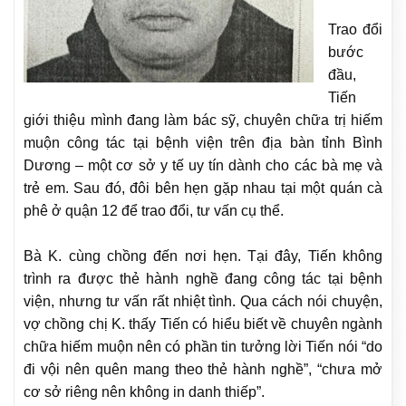
Trao đổi
bước
đầu,
Tiến
giới thiệu mình đang làm bác sỹ, chuyên chữa trị hiếm
muộn công tác tại bệnh viện trên địa bàn tỉnh Bình
Dương – một cơ sở y tế uy tín dành cho các bà mẹ và
trẻ em. Sau đó, đôi bên hẹn gặp nhau tại một quán cà
phê ở quận 12 để trao đổi, tư vấn cụ thể.
Bà K. cùng chồng đến nơi hẹn. Tại đây, Tiến không
trình ra được thẻ hành nghề đang công tác tại bệnh
viện, nhưng tư vấn rất nhiệt tình. Qua cách nói chuyện,
vợ chồng chị K. thấy Tiến có hiểu biết về chuyên ngành
chữa hiếm muộn nên có phần tin tưởng lời Tiến nói “do
đi vội nên quên mang theo thẻ hành nghề”, “chưa mở
cơ sở riêng nên không in danh thiếp”.