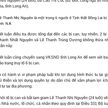
Nhị Nguyên (24 tuổi), bà Cao Thị Cúc (62 tuổi, cùng ngụ số nh
, tỉnh Long An).
ê Thanh Nhị Nguyên là một trong 6 người ở Tịnh thất Bồng Lai bị k
nh: N.A.
ết luận điều tra được tống đạt đến các bị can, tuy nhiên, 2 bị
hanh Nhất Nguyên và Lê Thanh Trùng Dương không thừa nh
uận này.
ết luận cũng chuyển sang VKSND tỉnh Long An để xem xét b
áo trạng truy tố 6 bị can.
n có hành vi vi phạm pháp luật khi lợi dụng hình thức tu tại gi
ừ thiện và lợi dụng quyền tự do dân chủ để xâm phạm lợi ích
 tự tại địa phương.
ởi tố bị can và bắt tạm giam Lê Thanh Nhị Nguyên (24 tuổi) về 
Nhà nước, tổ chức, cá nhân theo quy định tại Điều 331 Bộ lu