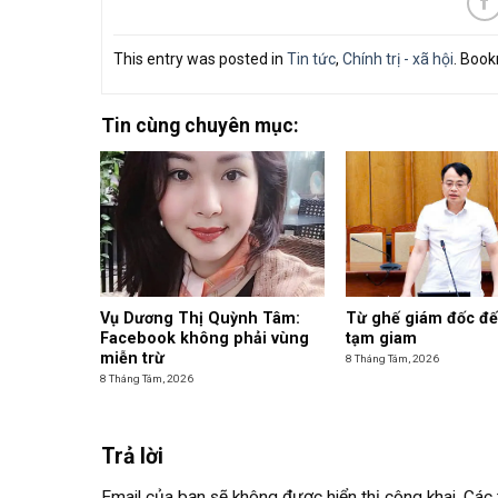
This entry was posted in
Tin tức
,
Chính trị - xã hội
. Boo
Tin cùng chuyên mục:
Vụ Dương Thị Quỳnh Tâm:
Từ ghế giám đốc đế
Facebook không phải vùng
tạm giam
miễn trừ
8 Tháng Tám, 2026
8 Tháng Tám, 2026
Trả lời
Email của bạn sẽ không được hiển thị công khai.
Các 