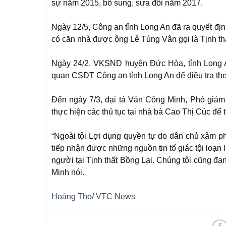
sự năm 2015, bổ sung, sửa đổi năm 2017.
Ngày 12/5, Công an tỉnh Long An đã ra quyết định
có căn nhà được ông Lê Tùng Vân gọi là Tịnh thấ
Ngày 24/2, VKSND huyện Đức Hòa, tỉnh Long An
quan CSĐT Công an tỉnh Long An để điều tra th
Đến ngày 7/3, đại tá Văn Công Minh, Phó giá
thực hiện các thủ tục tại nhà bà Cao Thị Cúc để t
“Ngoài tội Lợi dụng quyền tự do dân chủ xâm p
tiếp nhận được những nguồn tin tố giác tội loạn 
người tại Tịnh thất Bồng Lai. Chúng tôi cũng đan
Minh nói.
Hoàng Thọ/ VTC News