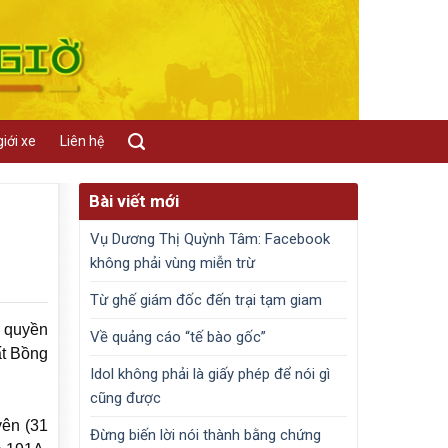
iới xe
Liên hệ
Bài viết mới
Vụ Dương Thị Quỳnh Tâm: Facebook
không phải vùng miễn trừ
Từ ghế giám đốc đến trại tạm giam
c quyền
Về quảng cáo “tế bào gốc”
ất Bồng
Idol không phải là giấy phép để nói gì
cũng được
yên (31
Đừng biến lời nói thành bằng chứng