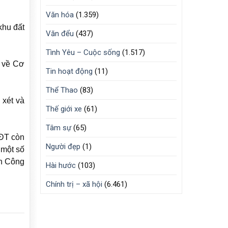
Văn hóa
(1.359)
khu đất
Văn đểu
(437)
Tình Yêu – Cuộc sống
(1.517)
i về Cơ
Tin hoạt động
(11)
Thể Thao
(83)
 xét và
Thế giới xe
(61)
Tâm sự
(65)
SĐT còn
Người đẹp
(1)
 một số
ăn Công
Hài hước
(103)
Chính trị – xã hội
(6.461)