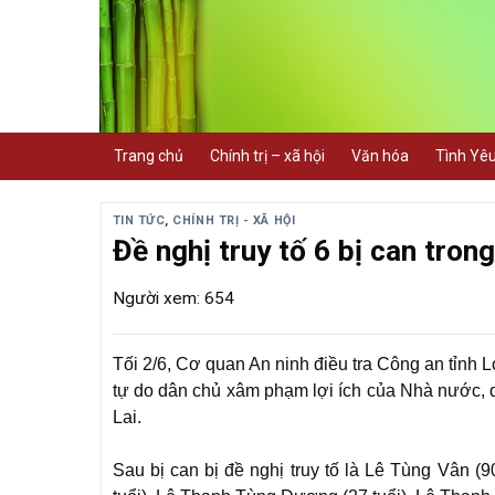
Skip
to
content
Trang chủ
Chính trị – xã hội
Văn hóa
Tình Yê
TIN TỨC
,
CHÍNH TRỊ - XÃ HỘI
Đề nghị truy tố 6 bị can tron
Người xem: 654
Tối 2/6, Cơ quan An ninh điều tra Công an tỉnh L
tự do dân chủ xâm phạm lợi ích của Nhà nước, qu
Lai.
Sau bị can bị đề nghị truy tố là Lê Tùng Vân (