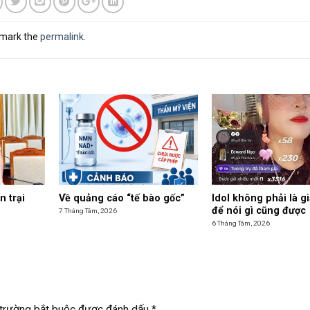
kmark the
permalink
.
n trại
Về quảng cáo “tế bào gốc”
Idol không phải là g
để nói gì cũng được
7 Tháng Tám, 2026
6 Tháng Tám, 2026
trường bắt buộc được đánh dấu
*