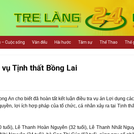
u – Cuộc sống
Văn đểu
Hài hước
Tâm sự
Thể Thao
Thế g
g vụ Tịnh thất Bồng Lai
ong An cho biết đã hoàn tất kết luận điều tra vụ án Lợi dụng cá
yền, lợi ích hợp pháp của tổ chức, cá nhân xảy ra tại Tịnh th
90 tuổi), Lê Thanh Hoàn Nguyên (32 tuổi), Lê Thanh Nhất Ngu