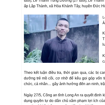
tuổi), Lê Thanh Tùng Dương (27 tuổi), Lê Thanh 
ấp Lập Thành, xã Hòa Khánh Tây, huyện Đức Hòa
L
Ả
K
T
l
K
c
Theo kết luận điều tra, thời gian qua, các bị ca
dưỡng trẻ mồ côi, cơ nhỡ để kêu gọi góp vốn t
chức, cá nhân… gây ảnh hưởng đến an ninh, trật
Ngày 27/5, Công an tỉnh Long An ra quyết định kh
dụng quyền tự do dân chủ xâm phạm lợi ích của 