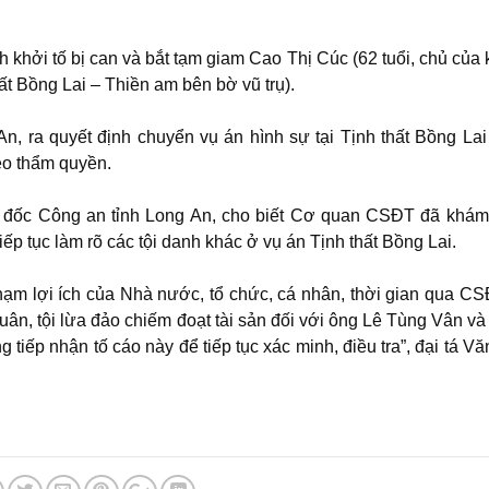
 khởi tố bị can và bắt tạm giam Cao Thị Cúc (62 tuổi, chủ của 
t Bồng Lai – Thiền am bên bờ vũ trụ).
, ra quyết định chuyển vụ án hình sự tại Tịnh thất Bồng La
eo thẩm quyền.
m đốc Công an tỉnh Long An, cho biết Cơ quan CSĐT đã khám
iếp tục làm rõ các tội danh khác ở vụ án Tịnh thất Bồng Lai.
hạm lợi ích của Nhà nước, tổ chức, cá nhân, thời gian qua C
luân, tội lừa đảo chiếm đoạt tài sản đối với ông Lê Tùng Vân và
g tiếp nhận tố cáo này để tiếp tục xác minh, điều tra”, đại tá V