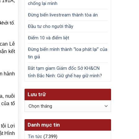
à 191A,
chống lại mình
Đừng biến livestream thành tòa án
hởi tố.
Đầu tư cho người thầy
Điểm 10 và điểm liệt
 can Lê
Đừng biến mình thành “loa phát lại” của
ận kết
tin giả
Bắt tạm giam Giám đốc Sở KH&CN
an hành
tỉnh Bắc Ninh: Giữ ghế hay giữ mình?
Lưu trữ
a, nuôi
Lưu
 của tổ
trữ
Danh mục tin
tội Lợi
ật Hình
Tin tức
(7.399)